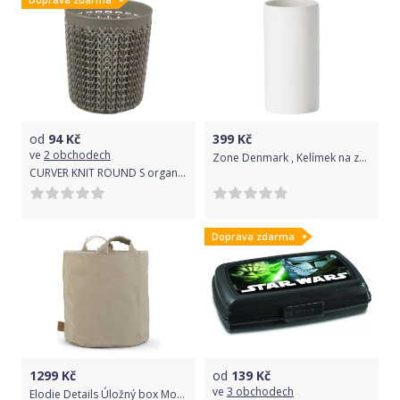
od
94
Kč
399
Kč
ve
2 obchodech
Zone Denmark , Kelímek na zubní kartáček Solo White/White
CURVER KNIT ROUND S organizér hnědý 00775-X59
Doprava zdarma
1299
Kč
od
139
Kč
ve
3 obchodech
Elodie Details Úložný box Moonshell