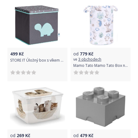
499
Kč
od
779
Kč
ve
3 obchodech
STORE IT Úložný box s víkem šedá s mint želvou
Mamo Tato Mamo Tato Box na hračky - oboustranný, Ježek a Srnka, bílý
od
269
Kč
od
479
Kč