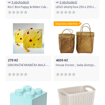
ve
3 obchodech
ve
3 obchodech
Kis C Box Puppy & Kitten Cube 27l
LEGO úložný box 250 x 250 x 180 mm - šedá
Doprava zdarma
279
Kč
4030
Kč
DEKORAČNÍ KRABIČKA MALÁ - BERUŠKY
House Doctor , Sada úložných košíků z ratanu Balie Nature ø: 30-35 cm, 2ks | přírodní