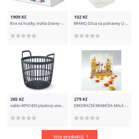
1909
Kč
102
Kč
Box na hračky, truhla Disney - Medvídek PÚ Baby
BRANQ Dóza na potraviny Q-lock 1,6l - čtvercová
265
Kč
279
Kč
nabbi IKPIO430 plastový univerzální koš s úchyty 43 cm antracit
DEKORAČNÍ KRABIČKA MALÁ - BÍLÁ S DOMKY
Více produktů