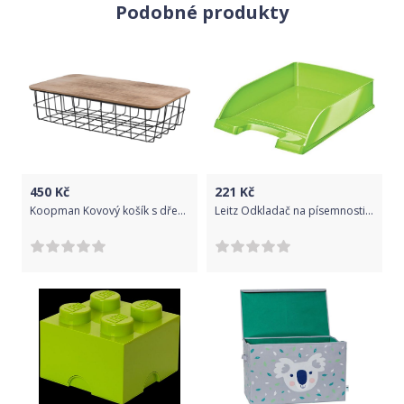
Podobné produkty
450
Kč
221
Kč
Koopman Kovový košík s dřevěným víkem PRESTIGE
Leitz Odkladač na písemnosti WOW zelený