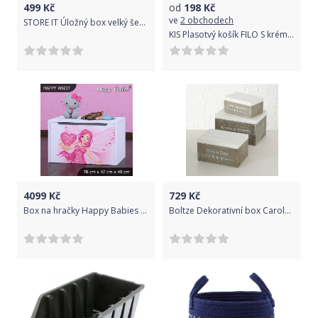
499
Kč
od
198
Kč
ve
2 obchodech
STORE IT Úložný box velký šedá s bílou hvězdou
KIS Plasotvý košík FILO S krémový R63999
4099
Kč
729
Kč
Box na hračky Happy Babies B25 70 x 42 x 40
Boltze Dekorativní box Carola Set 3 ks