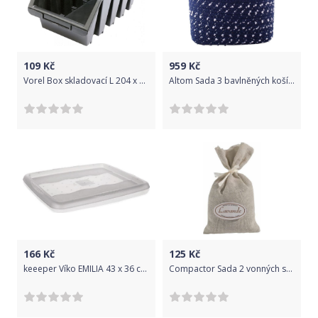
109
Kč
959
Kč
Vorel Box skladovací L 204 x 340 x 155 mm
Altom Sada 3 bavlněných košíčků, 25+22+19 cm
166
Kč
125
Kč
keeeper Víko EMILIA 43 x 36 cm, transparentní
Compactor Sada 2 vonných sáčků do šatníku, levandule