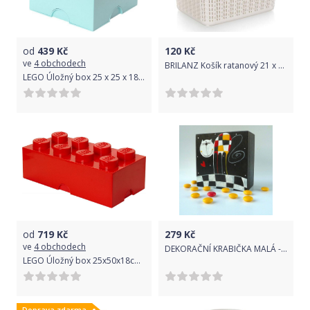
od
439
Kč
120
Kč
ve
4 obchodech
BRILANZ Košík ratanový 21 x 16 x 13,8 cm, 3,3 l, krémový
LEGO Úložný box 25 x 25 x 18 cm Aqua
od
719
Kč
279
Kč
ve
4 obchodech
DEKORAČNÍ KRABIČKA MALÁ - ČERNÁ S KÁROVANOU KOČKOU
LEGO Úložný box 25x50x18cm Červená
Doprava zdarma