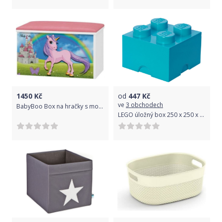
1450
Kč
od
447
Kč
ve
3 obchodech
BabyBoo Box na hračky s motivem Unicorn + čalouněné sedalo
LEGO úložný box 250 x 250 x 180 mm - azurová