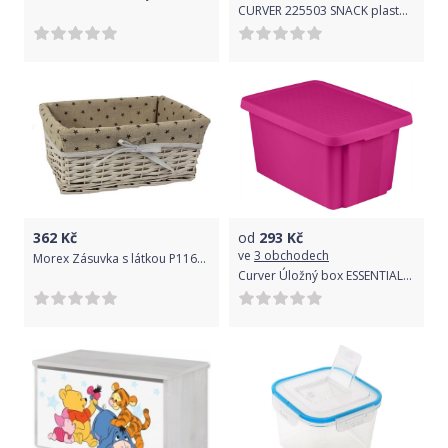
CURVER 225503 SNACK plastový box STAR WARS 0,6l
362
Kč
od
293
Kč
ve
3 obchodech
Morex Zásuvka s látkou P1164/M
Curver Úložný box ESSENTIALS 45 l s víkem fialový