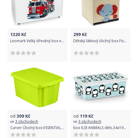
1320
Kč
299
Kč
Leomark Velký dřevěný box na hračky na kolečkách se sedátkem - malý hasič 243F
Dětský látkový úložný box Fisher Price - slon
od
309
Kč
od
119
Kč
ve
3 obchodech
ve
3 obchodech
Curver Úložný box ESSENTIALS 45 l s víkem zelený
box 6,0l ANIMALS děts.34x19x12cm, tučňák, plast