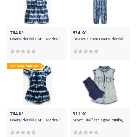
764
Kč
934
Kč
Overal dětský GAP | Modrá | Dívčí | 18-24 měsíců
Tie-Dye Denim Overal dětský GAP | Modrá | Dívčí | 4 roky
Doprava zdarma
764
Kč
311
Kč
Overal dětský GAP | Modrá | Dívčí | L
Minoti Dívčí set leginy, tunika, Minoti, coast 3, modrá - 122/128