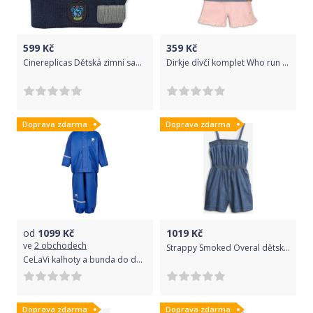
599
Kč
359
Kč
Cinereplicas Dětská zimní sada Harry Potter - Havraspár, barva modrá
Dirkje dívčí komplet Who run the World? 92 růžová/modrá
Doprava zdarma
Doprava zdarma
od
1099
Kč
1019
Kč
ve
2 obchodech
Strappy Smoked Overal dětský GAP | Modrá | Dívčí | XL
CeLaVi kalhoty a bunda do deště - Modrá velikost: 80
Doprava zdarma
Doprava zdarma