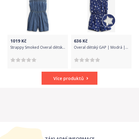
1019
Kč
636
Kč
Strappy Smoked Overal dětský GAP | Modrá | Dívčí | XXL
Overal dětský GAP | Modrá | Dívčí | 4 roky
Více produktů
ZÁKLADNÍ INFORMACE