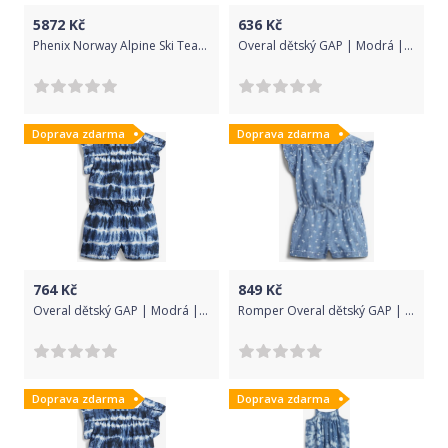
5872
Kč
636
Kč
Phenix Norway Alpine Ski Team Replica Two-Piece Suits - BL(OR) 4-8
Overal dětský GAP | Modrá | Dívčí | 5 let
Doprava zdarma
Doprava zdarma
764
Kč
849
Kč
Overal dětský GAP | Modrá | Dívčí | 3 roky
Romper Overal dětský GAP | Modrá | Dívčí | 4 roky
Doprava zdarma
Doprava zdarma