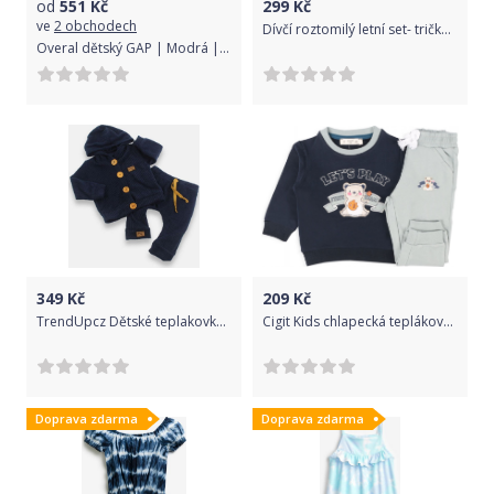
od
551
Kč
299
Kč
ve
2 obchodech
Dívčí roztomilý letní set- tričko a legíny KASHAMIDA - 86-92/Tyrkysová/100% Bavlna
Overal dětský GAP | Modrá | Dívčí | 18-24 měsíců
349
Kč
209
Kč
TrendUpcz Dětské teplakovky Bahar, námořnícká modrá Velikost: 74
Cigit Kids chlapecká tepláková souprava Medvídek 98
Doprava zdarma
Doprava zdarma