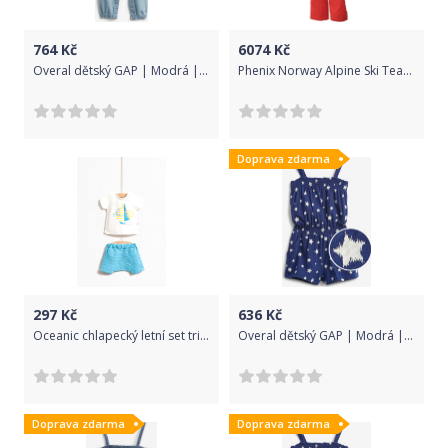
764
Kč
6074
Kč
Overal dětský GAP | Modrá | Dívčí | 6-12 měsíců
Phenix Norway Alpine Ski Team Replica Two-Piece Suits (Sponsor badge) - NV1(RD) 4-8
Doprava zdarma
297
Kč
636
Kč
Oceanic chlapecký letní set tričko s krátkým rukávem a kraťasy Wogi - 68/Modrá/100% Bavlna
Overal dětský GAP | Modrá | Dívčí | 12-18 měsíců
Doprava zdarma
Doprava zdarma