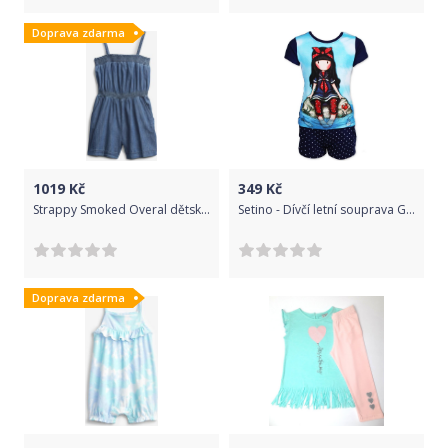
Doprava zdarma
1019
Kč
349
Kč
Strappy Smoked Overal dětský GAP | Modrá | Dívčí | L
Setino - Dívčí letní souprava Gorjuss Santoro London - vel. 104
Doprava zdarma