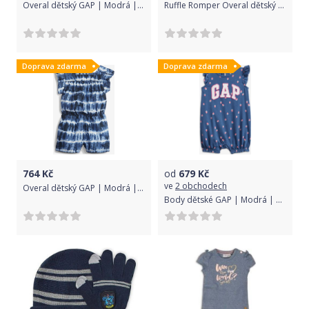
Overal dětský GAP | Modrá | Dívčí | 4 roky
Ruffle Romper Overal dětský GAP | Modrá | Dívčí | 5 let
Doprava zdarma
Doprava zdarma
764
Kč
od
679
Kč
ve
2 obchodech
Overal dětský GAP | Modrá | Dívčí | 12-18 měsíců
Body dětské GAP | Modrá | Dívčí | 0-3 měsíce