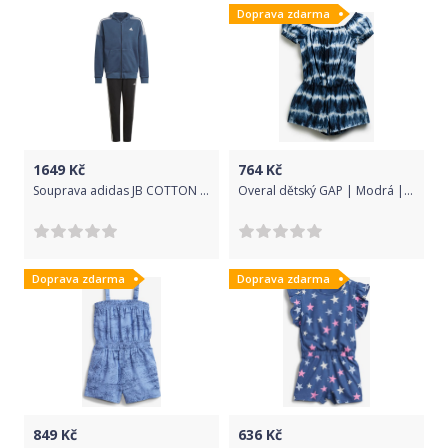
Doprava zdarma
1649
Kč
764
Kč
Souprava adidas JB COTTON TS gm8919 Velikost XS (123-128 cm)
Overal dětský GAP | Modrá | Dívčí | S
Doprava zdarma
Doprava zdarma
849
Kč
636
Kč