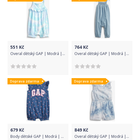
551
Kč
764
Kč
Overal dětský GAP | Modrá | Dívčí | 6-12 měsíců
Overal dětský GAP | Modrá | Dívčí | 12-18 měsíců
Doprava zdarma
Doprava zdarma
679
Kč
849
Kč
Body dětské GAP | Modrá | Dívčí | 12-18 měsíců
Overal dětský GAP | Modrá | Dívčí | 2 roky