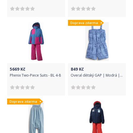
Doprava zdarma
5669
Kč
849
Kč
Phenix Two-Piece Suits - BL 4-8
Overal dětský GAP | Modrá | Dívčí | 12-18 měsíců
Doprava zdarma