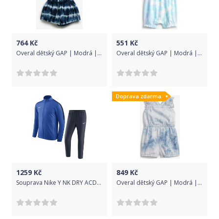
764
Kč
551
Kč
Overal dětský GAP | Modrá | Dívčí | XS
Overal dětský GAP | Modrá | Dívčí | 12-18 měsíců
Doprava zdarma
1259
Kč
849
Kč
Souprava Nike Y NK DRY ACDMY18 TRK SUIT W 893805-463 Velikost XS
Overal dětský GAP | Modrá | Dívčí | 12-18 měsíců