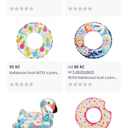
55
Kč
od
65
Kč
ve
5 obchodech
Nafukovací kruh INTEX s potiskem 51 cm - ananas
INTEX Nafukovací kruh Ledové království