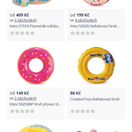
od
409
Kč
od
199
Kč
ve
3 obchodech
ve
4 obchodech
Intex 57559 Plameňák nafukovací
Intex 56265 Nafukovací kruh Donut
od
149
Kč
86
Kč
ve
2 obchodech
CreativeToys Nafukovací kruh
Intex 56256NP Kruh plovací donut