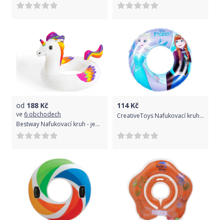
od
188
Kč
114
Kč
ve
6 obchodech
CreativeToys Nafukovací kruh Frozen
Bestway Nafukovací kruh - jednorožec, 119 x 91 cm