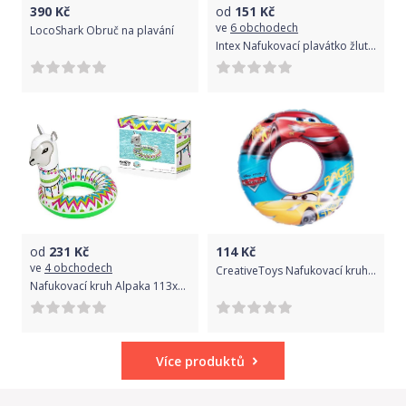
390
Kč
od
151
Kč
ve
6 obchodech
LocoShark Obruč na plavání
Intex Nafukovací plavátko žluté, kulaté, 70 cm
od
231
Kč
114
Kč
ve
4 obchodech
CreativeToys Nafukovací kruh Cars
Nafukovací kruh Alpaka 113x109cm
Více produktů