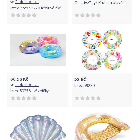
ve
3 obchodech
CreativeToys Kruh na plavání neon
Intex Intex 58720 třpytivé růžové 170x53x15 cm
od
96
Kč
55
Kč
ve
9 obchodech
Intex 59230
Intex 59256 hvězdičky