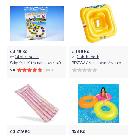
od
49
Kč
od
99
Kč
ve
14 obchodech
ve
2 obchodech
Wiky Kruh Krtek nafukovací 40cm asst 3 barvy v sáčku
BESTWAY Nafukovací čtvercový kruh s křížem 69cm
1
5.0
od
219
Kč
153
Kč