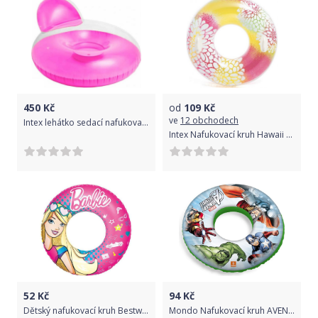
450
Kč
od
109
Kč
ve
12 obchodech
Intex lehátko sedací nafukovací 137 x 122 cm - Růžové.
Intex Nafukovací kruh Hawaii s úchyty, 97 cm
52
Kč
94
Kč
Dětský nafukovací kruh Bestway Barbie
Mondo Nafukovací kruh AVENGERS 50 cm