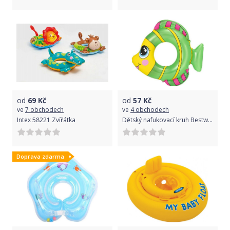
od
69
Kč
od
57
Kč
ve
7 obchodech
ve
4 obchodech
Intex 58221 Zvířátka
Dětský nafukovací kruh Bestway ve tvaru rybky zelený
Doprava zdarma