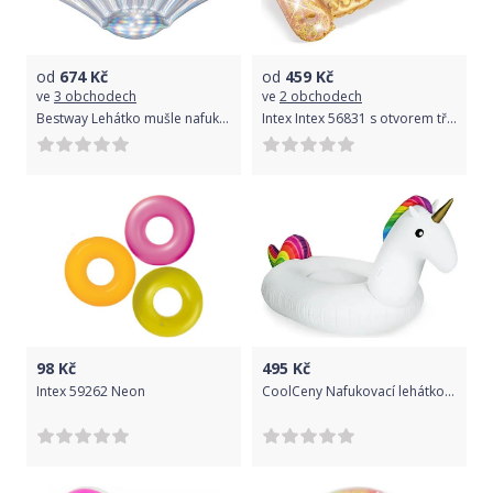
od
674
Kč
od
459
Kč
ve
3 obchodech
ve
2 obchodech
Bestway Lehátko mušle nafukovací 1.85m x 1.14m
Intex Intex 56831 s otvorem třpytivé zlaté
98
Kč
495
Kč
Intex 59262 Neon
CoolCeny Nafukovací lehátko – obří Jednorožec, 2 metry