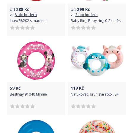
od
288
Kč
od
299
Kč
ve
8 obchodech
ve
3 obchodech
Intex 58202 s madlem
Baby Ring Baby ring 0-24 měs. oranžová
59
Kč
119
Kč
Bestway 91040 Minnie
Nafukovací kruh zvířátko , 8+