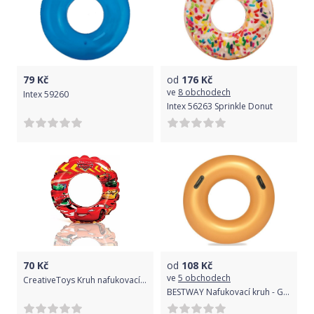
79
Kč
od
176
Kč
ve
8 obchodech
Intex 59260
Intex 56263 Sprinkle Donut
70
Kč
od
108
Kč
ve
5 obchodech
CreativeToys Kruh nafukovací Cars
BESTWAY Nafukovací kruh - Gold, 91cm