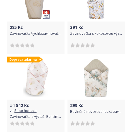
285
Kč
391
Kč
Zavinovačka/rychlozavinovačka Dětský svět krémová s medvídkem
Zavinovačka s kokosovou výztuží a mašlí New Baby Koloušek šedá, Šedá
Doprava zdarma
od
542
Kč
299
Kč
ve
5 obchodech
Bavlněná novorozenecká zavinovačka, ZOO na cestách - mátová/cappuccino
Zavinovačka s výztuží Belisima Bubbles růžová