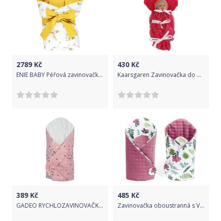
2789
Kč
430
Kč
ENIE BABY Péřová zavinovačka VELVET rainbow 100x100 cm
Kaarsgaren Zavinovačka do porodnice červená puntíky
389
Kč
485
Kč
GADEO RYCHLOZAVINOVAČKA ABBIE růžová
Zavinovačka oboustranná s Velvet - KAPRADÍ na bílém se starorůžovou - MamoTato