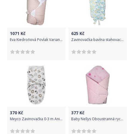
1071
Kč
625
Kč
Eva Kiedroňová Povlak Varianta: šedý s puntíky na zavinovačku Dráček - šedá
Zavinovačka bavlna stahovací - MOTÝLCI žluto-modří s bílou - BabyNellys
370
Kč
377
Kč
Meyco Zavinovačka 0-3 m Animal
Baby Nellys Oboustranná rychlozavinovačka 75x75cm s minky Baby Stars - sv. růžová, K19