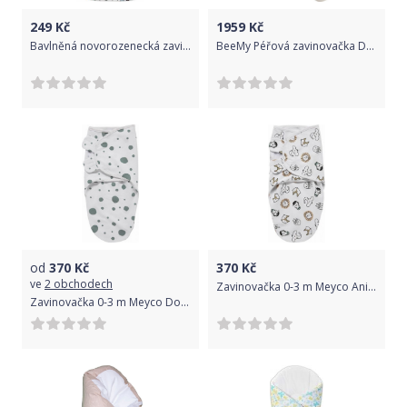
249
Kč
1959
Kč
Bavlněná novorozenecká zavinovačka Baby Nellys, Městečko - bílá
BeeMy Péřová zavinovačka DELUXE MINT
od
370
Kč
370
Kč
ve
2 obchodech
Zavinovačka 0-3 m Meyco Animal 2020
Zavinovačka 0-3 m Meyco Dots Stone Green 2020