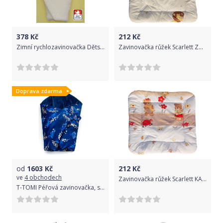
378
Kč
212
Kč
Zimní rychlozavinovačka Dětský svět Lamová s kapucí krémová
Zavinovačka růžek Scarlett ZOO - béžová
Doprava zdarma
od
1603
Kč
212
Kč
ve
4 obchodech
Zavinovačka růžek Scarlett KATKA - béžová
T-TOMI Péřová zavinovačka, swan lake