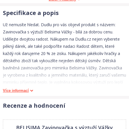
Specifikace a popis
Už nemusíte hledat. Dudlu pro vás objevil produkt s názvem:
Zavinovačka s výztuží Belisima Vážky - bílá za dobrou cenu.
Udělejte dvojitou radost. Nákupem na Dudlu.cz nejen vyberete
pěkný dárek, ale také podpoříte nadaci Radost dětem, které
každý rok darujeme 20 % ze zisku. Nákupem jakékoliv hračky a
dětského zboží tak vykouzlíte nejeden dětský úsměv. Dětská
bavlněná zavinovačka pro miminka Belisima Vážky. Zavinovačka
je vyrobena z kvalitního a jemného materiálu, který zaručí vašemu
miminku příjemné teplo. Je vyplněna kokosovou výztuží pro lepší
držení. Výztuž lze před praním vyjmout. Zavinovačku zdobí krásné
Více informací
barevné vážky. Zapínání na suchý zip. Rozměry cca 75x75 cm.
Složení: povlak 100% bavlna, výplň 100% polyester. Výška
Recenze a hodnocení
kokosové rohože je cca 1 cm.
Tyto výrobky jsou bezpečné, protože:
- přírodní bavlna nezpůsobuje odřeniny a podráždění, jelikož
BELISIMA Zavinovačka s výztuží Vážky