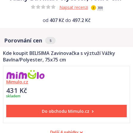
Napsat recenzi
300
od
407 Kč
do
497.2 Kč
Porovnání cen
5
Kde koupit BELISIMA Zavinovačka s výztuží Vážky
Bavlna/Polyester, 75x75 cm
Mimulo.cz
431 Kč
skladem
Do obchodu
Mimulo.cz
Další 4 nabídky