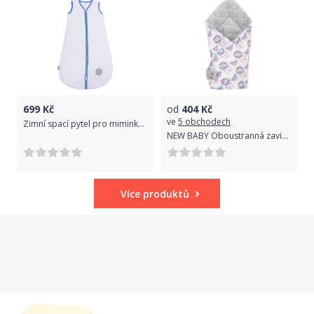
699
Kč
od
404
Kč
ve
5 obchodech
Zimní spací pytel pro miminko, L (12 - 18 měsíců)
NEW BABY Oboustranná zavinovačka z Velvet New Baby 75x75 cm lapač snů šedá
Více produktů