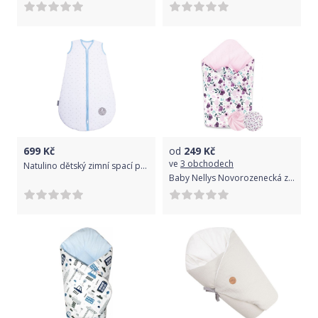
699
Kč
od
249
Kč
ve
3 obchodech
Natulino dětský zimní spací pytel pro miminko, NATURAL WHITE GREY LITTLE LEAVES / BLUE, 3vrstvý, M (6 - 12 měsíců)
Baby Nellys Novorozenecká zavinovačka Luční kvítky - růžová