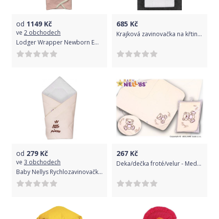
od
1149
Kč
685
Kč
ve
2 obchodech
Krajková zavinovačka na křtiny, Dětský svět, obdélníková s madeirou, krajkou a kytičkou Ateca
Lodger Wrapper Newborn Empire Sensitive
od
279
Kč
267
Kč
ve
3 obchodech
Deka/dečka froté/velur - Medvídek TEDDY BEAR - smetanová
Baby Nellys Rychlozavinovačka Little Princess 78x78 - jersey - smetanová