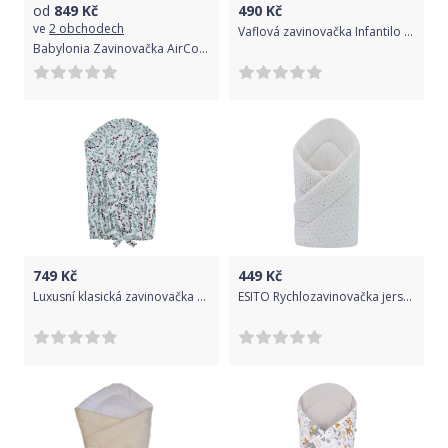
od
849
Kč
490
Kč
ve
2 obchodech
Vaflová zavinovačka Infantilo salmon/dark boho
Babylonia Zavinovačka AirCocoon 0,2tog - Natural 0-3m
749
Kč
449
Kč
Luxusní klasická zavinovačka čtvercová 75 x 75 cm Esito Bombacio Bílá
ESITO Rychlozavinovačka jersey hvězdička, Barva hvězdička šedá, Velikost 85 x 85 cm