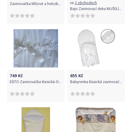
ve
2 obchodech
Zavinovačka Míšové a hvězdička - velur - bílá
Bajo Zavinovací deka MUŠELÍN - béžová tygří oko
749
Kč
655
Kč
ESITO Zavinovačka klasická čtvercová madeira 3 kanýry, Barva bílá, Velikost 75 x 75 cm
Babyrenka klasická zavinovačka 3x5 obdélník bílá