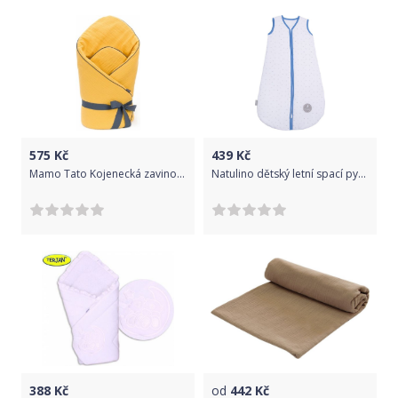
575
Kč
439
Kč
Mamo Tato Kojenecká zavinovačka, mušelinová double na zavazování, 70x70cm - hořčicová
Natulino dětský letní spací pytel pro miminko, NATURAL WHITE LITTLE GREY LEAVES / NAVY, 1vrstvý, M (6 - 12 měsíců)
388
Kč
od
442
Kč