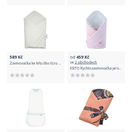
589
Kč
od
459
Kč
ve
2 obchodech
Zavinovačka ke křtu Eko Ecru 2021
ESITO Rychlozavinovačka jersey jednobarevná Brumla, Barva růžová, Velikost 85 x 85 cm