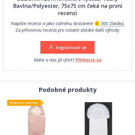
neobsahuje formaldehydy a další prvky, které kojencům škodí
Bavlna/Polyester, 75x75 cm
čeká na první
- neztrácí barvu a nezabarvuje oblečení
recenzi
- nabízené vzory jsou příjemné na pohled a mají uklidňující barvy
Napište recenzi a jako odměnu dostanete
300 Zlaťáků
- nejsou použity žádné knoflíky ani žádné další plastové nebo
Za přínosnou recenzi pro ostatní získáte další výhody.
ocelové části, které mohou být pro Vaše dítě nebezpečné
- materiál, který je používán pro výplň, je 100% protialergický, což
Registrovat se
znamená, že se v jeho vláknech nešíří žádné mikroorganismy ani
plíseň
Máte u nás již účet?
Přihlaste se
Podobné produkty
Doprava zdarma