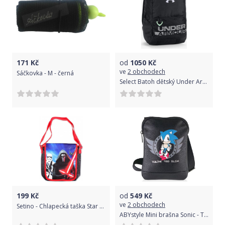
171
Kč
od
1050
Kč
ve
2 obchodech
Sáčkovka - M - černá
Select Batoh dětský Under Armour | Černá | Chlapecké | UNI
199
Kč
od
549
Kč
ve
2 obchodech
Setino - Chlapecká taška Star Wars - velká
ABYstyle Mini brašna Sonic - Too slow, barva černá