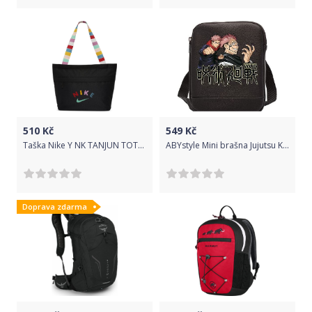
510
Kč
549
Kč
Taška Nike Y NK TANJUN TOTE - AOP SU20 ba6210-010
ABYstyle Mini brašna Jujutsu Kaisen, barva černá
Doprava zdarma