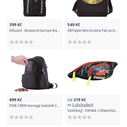
399
Kč
549
Kč
Difuzed - Bioworld Europe Batoh Xbox - The X, barva černá
ABYstyle Mini brašna Pán prstenů - Prsten moci, barva černá
699
Kč
od
219
Kč
ve
3 obchodech
PIXIE CREW teenage batůžek černý
Vadobag - Dětská / chlapecká ledvinka Blesk McQueen 95 - Auta / Cars