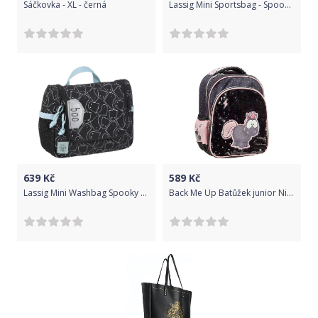
Sáčkovka - XL - černá
Lassig Mini Sportsbag - Spooky black uni
639
Kč
589
Kč
Lassig Mini Washbag Spooky - black uni
Back Me Up Batůžek junior Nici Jednorožec Carbon Flash