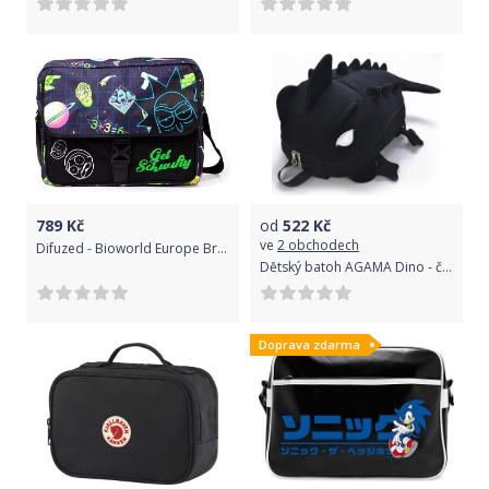
789
Kč
od
522
Kč
ve
2 obchodech
Difuzed - Bioworld Europe Brašna Rick and Morty - Space, barva černá
Dětský batoh AGAMA Dino - černý
Doprava zdarma