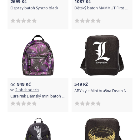
2699
Kč
1087
Kč
Osprey batoh Syncro black
Dětský batoh MAMMUT First Zip 8 - červeno-černý
od
949
Kč
549
Kč
ve
2 obchodech
ABYstyle Mini brašna Death Note, barva černá
CurePink Dámský mini batoh Harry Potter: Wizard Unite (objem 10 litrů|24 x 33 x 12 cm)