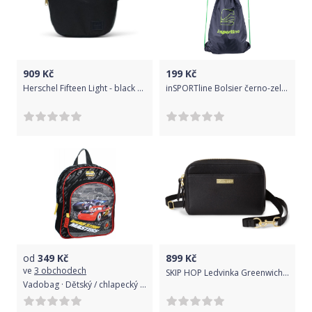
909
Kč
199
Kč
Herschel Fifteen Light - black uni
inSPORTline Bolsier černo-zelená
od
349
Kč
899
Kč
ve
3 obchodech
SKIP HOP Ledvinka Greenwich Convertible - black
Vadobag · Dětský / chlapecký batoh s přední kapsou Auta 3 - Cars 3 - motiv Perfect Start - 8L