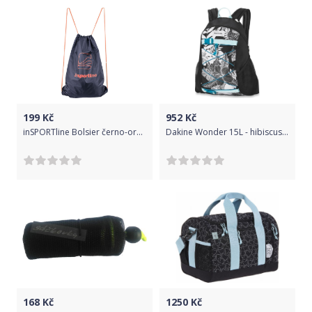
199
Kč
952
Kč
inSPORTline Bolsier černo-oranžová
Dakine Wonder 15L - hibiscus palm uni
168
Kč
1250
Kč