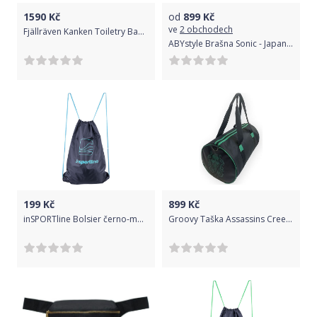
1590
Kč
od
899
Kč
ve
2 obchodech
Fjällräven Kanken Toiletry Bag - black uni
ABYstyle Brašna Sonic - Japanese Logo, barva černá
199
Kč
899
Kč
inSPORTline Bolsier černo-modrá
Groovy Taška Assassins Creed Valhalla - Eivor, barva černá