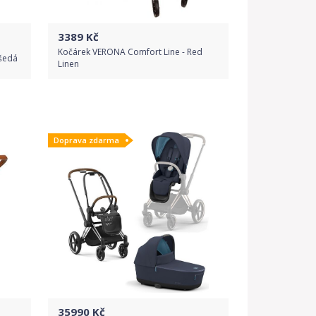
3389
Kč
Kočárek VERONA Comfort Line - Red
 šedá
Linen
Do obchodu
Doprava zdarma
Detail produktu
35990
Kč