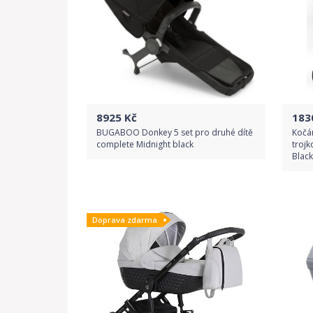
8925
Kč
183
BUGABOO Donkey 5 set pro druhé dítě
Kočá
complete Midnight black
troj
Blac
Do obchodu
Doprava zdarma
Detail produktu