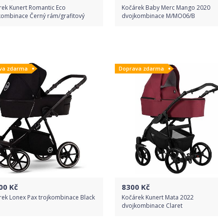
rek Kunert Romantic Eco
Kočárek Baby Merc Mango 2020
kombinace Černý rám/grafitový
dvojkombinace M/MO06/B
Do obchodu
Do obchodu
va zdarma
Doprava zdarma
Detail produktu
Detail produktu
00
Kč
8300
Kč
rek Lonex Pax trojkombinace Black
Kočárek Kunert Mata 2022
dvojkombinace Claret