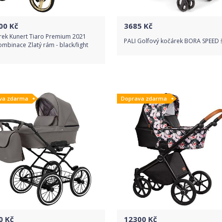
00
Kč
3685
Kč
rek Kunert Tiaro Premium 2021
PALI Golfový kočárek BORA SPEED
ombinace Zlatý rám - black/light
Do obchodu
Do obchodu
va zdarma
Doprava zdarma
Detail produktu
Detail produktu
0
Kč
12300
Kč