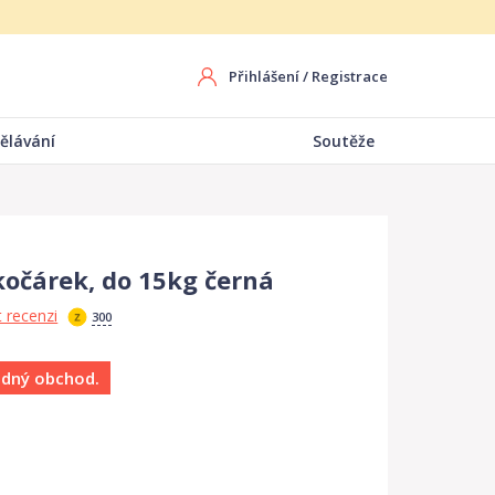
Přihlášení
/
Registrace
ělávání
Soutěže
kočárek, do 15kg černá
 recenzi
300
ádný obchod.