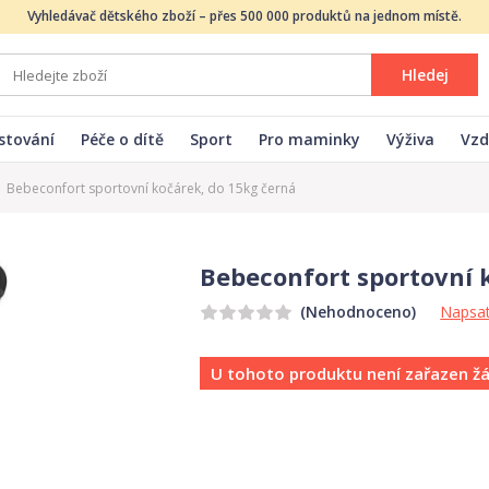
Vyhledávač dětského zboží – přes 500 000 produktů na jednom místě.
Hledej
stování
Péče o dítě
Sport
Pro maminky
Výživa
Vzd
Bebeconfort sportovní kočárek, do 15kg černá
Bebeconfort sportovní 
Napsat
(Nehodnoceno)
U tohoto produktu není zařazen ž