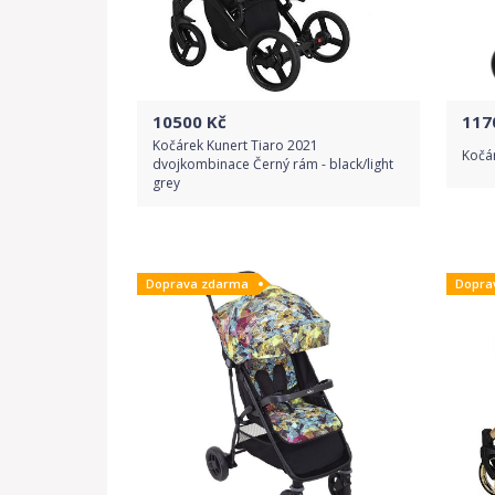
10500
Kč
117
Kočárek Kunert Tiaro 2021
Kočá
dvojkombinace Černý rám - black/light
grey
Do obchodu
Doprava zdarma
Dopra
Detail produktu