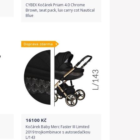
CYBEX Kočárek Priam 4.0 Chrome
Brown, seat pack, lux carry cot Nautical
Blue
Do obchodu
Doprava zdarma
Detail produktu
16100
Kč
Kočárek Baby Merc Faster III Limited
2019 trojkombinace s autosedačkou
L/143