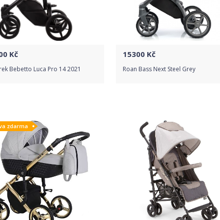
00
Kč
15300
Kč
rek Bebetto Luca Pro 14 2021
Roan Bass Next Steel Grey
Do obchodu
Do obchodu
va zdarma
Detail produktu
Detail produktu