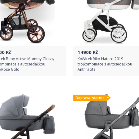
00
Kč
14900
Kč
rek Baby Active Mommy Glossy
Kočárek Riko Naturo 2019
kombinace s autosedačkou
trojkombinace s autosedačkou
k/Rose Gold
Anthracite
Do obchodu
Do obchodu
Doprava zdarma
Detail produktu
Detail produktu