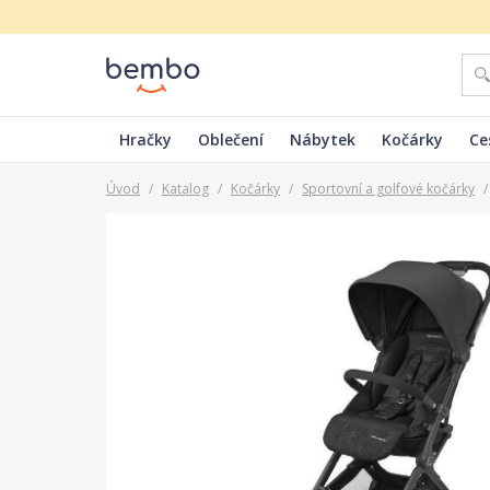
Hračky
Oblečení
Nábytek
Kočárky
Ce
Úvod
/
Katalog
/
Kočárky
/
Sportovní a golfové kočárky
/