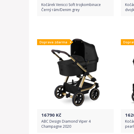
Kočárek Venicci Soft trojkombinace
Kočá
Černý rám/Denim grey
dvoj
Do obchodu
Doprava zdarma
Dopra
Detail produktu
16790
Kč
162
ABC Design Diamond Viper 4
Kočá
Champagne 2020
pearl