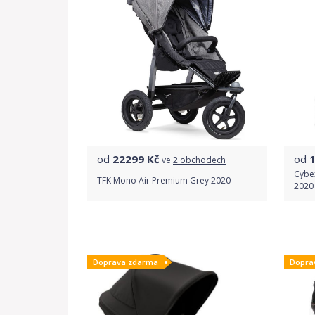
od
22299
Kč
od
ve
2 obchodech
Cybex
TFK Mono Air Premium Grey 2020
2020
Porovnat ceny
Doprava zdarma
Dopra