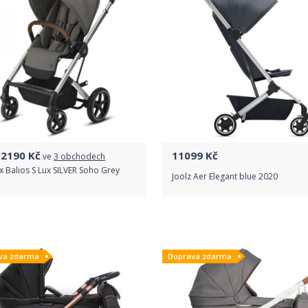
12190
Kč
11099
Kč
ve
3 obchodech
 Balios S Lux SILVER Soho Grey
Joolz Aer Elegant blue 2020
Porovnat ceny
Do obchodu
va zdarma
Doprava zdarma
Detail produktu