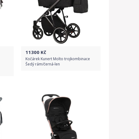
11300
Kč
Kočárek Kunert Molto trojkombinace
Šedý rám/černá-len
Do obchodu
Detail produktu