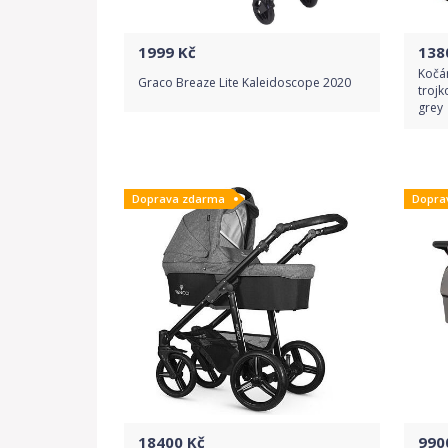
1999
Kč
138
Kočá
Graco Breaze Lite Kaleidoscope 2020
trojk
grey
Do obchodu
Doprava zdarma
Dopra
Detail produktu
18400
Kč
990