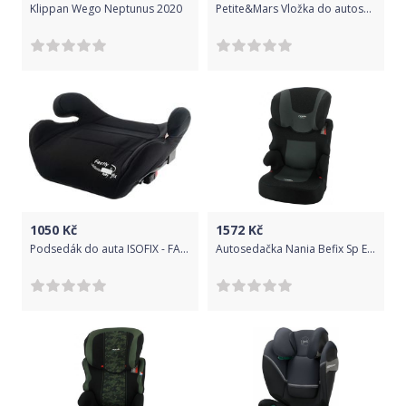
Klippan Wego Neptunus 2020
Petite&Mars Vložka do autosedačky 3D Aero 15-36 kg Barva: FUCHSIA
1050
Kč
1572
Kč
Podsedák do auta ISOFIX - FASTLY černý - EuroBaby
Autosedačka Nania Befix Sp Evazion, Černá