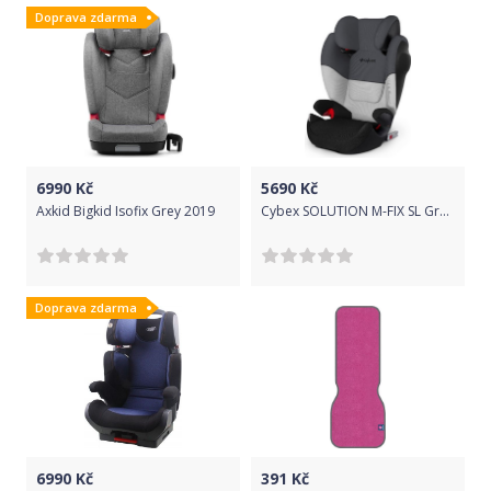
Doprava zdarma
6990
Kč
5690
Kč
Axkid Bigkid Isofix Grey 2019
Cybex SOLUTION M-FIX SL Gray Rabbit | dark grey 2022
Doprava zdarma
6990
Kč
391
Kč