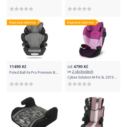
Doprava zdarma
Doprava zdarma
11490
Kč
od
4790
Kč
ve
2 obchodech
Poled Ball-fix Pro Premium Bohemian Gray 2020
Cybex Solution M-Fix SL 2019 purple rain