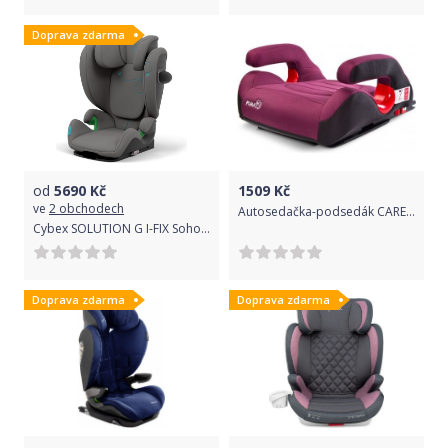
Doprava zdarma
od
5690
Kč
1509
Kč
ve
2 obchodech
Autosedačka-podsedák CARETERO Puma Isofix cherry 2020, Růžová
Cybex SOLUTION G I-FIX Soho Grey | mid grey 2022
Doprava zdarma
Doprava zdarma