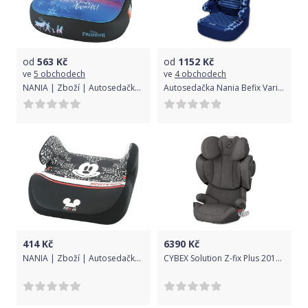
od
563
Kč
od
1152
Kč
ve
5 obchodech
ve
4 obchodech
NANIA | Zboží | Autosedačka-podsedák Nania Dream Luxe Frozen II 2020 | Modrá |
Autosedačka Nania Befix Varianta: Sp Flamingo 2020 - růžová
414
Kč
6390
Kč
NANIA | Zboží | Autosedačka-podsedák Nania Topo Comfort Minnie Typo 2020 | Černá |
CYBEX Solution Z-fix Plus 2019 Manhattan Grey