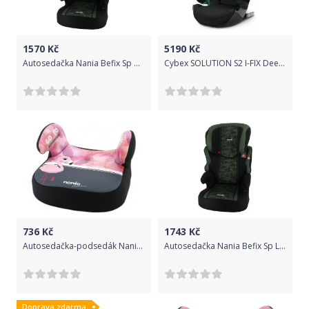
1570
Kč
5190
Kč
Autosedačka Nania Befix Sp CAMO khaki, Khaki
Cybex SOLUTION S2 I-FIX Deep Black | black
736
Kč
1743
Kč
Autosedačka-podsedák Nania Dream Flamingo 2020, Růžová
Autosedačka Nania Befix Sp Luxe HIBISCUS, Multicolor
Doprava zdarma