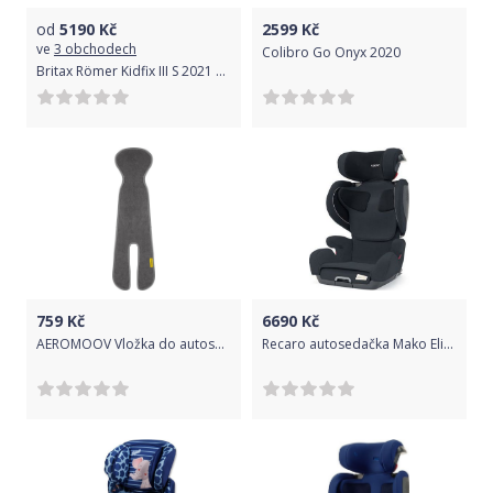
od
5190
Kč
2599
Kč
ve
3 obchodech
Colibro Go Onyx 2020
Britax Römer Kidfix III S 2021 Black Ash
759
Kč
6690
Kč
AEROMOOV Vložka do autosedačky Anthracite 15-36 kg
Recaro autosedačka Mako Elite Prime Mat Black