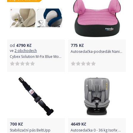
od
4790
Kč
775
Kč
ve
2 obchodech
Autosedačka-podsedák Nania Dream Varianta: Denim - růžová
Cybex Solution M-Fix Blue Moon 2019
700
Kč
4649
Kč
Stabilizační pás BeltUpp
Autosedačka 0 - 36 kg Isofix Hevelius 2020 - grey melange