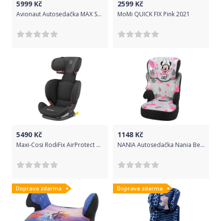
5999
Kč
2599
Kč
Avionaut Autosedačka MAX SPACE ISOFIX 15-36 kg/100-150 cm modrá
MoMi QUICK FIX Pink 2021
5490
Kč
1148
Kč
Maxi-Cosi RodiFix AirProtect autosedačka Authentic Black
NANIA Autosedačka Nania Befix Sp Minnie 2018
Doprava zdarma
Doprava zdarma