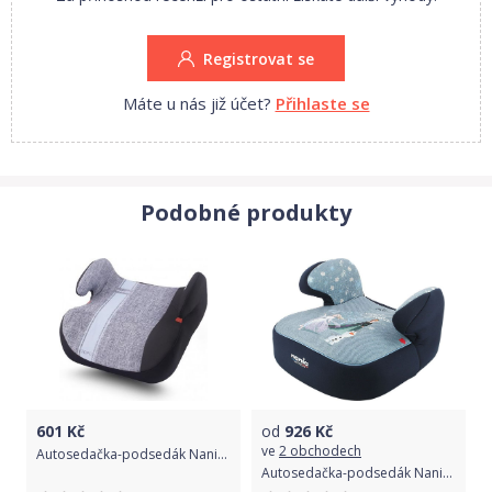
Registrovat se
Máte u nás již účet?
Přihlaste se
Podobné produkty
601
Kč
od
926
Kč
ve
2 obchodech
Autosedačka-podsedák Nania Topo Comfort Linea blue 2020, Šedá
Autosedačka-podsedák Nania Dream Varianta: Luxe FROZEN 2022 - multicolor