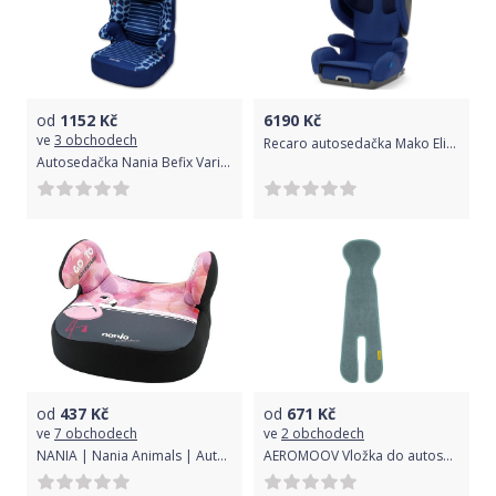
od
1152
Kč
6190
Kč
ve
3 obchodech
Recaro autosedačka Mako Elite Select Pacific Blue
Autosedačka Nania Befix Varianta: Sp Colors blue 2020 - dle obrázku
od
437
Kč
od
671
Kč
ve
7 obchodech
ve
2 obchodech
NANIA | Nania Animals | Autosedačka-podsedák Nania Dream Flamingo 2020 | Růžová |
AEROMOOV Vložka do autosedačky Mint 15-36 kg