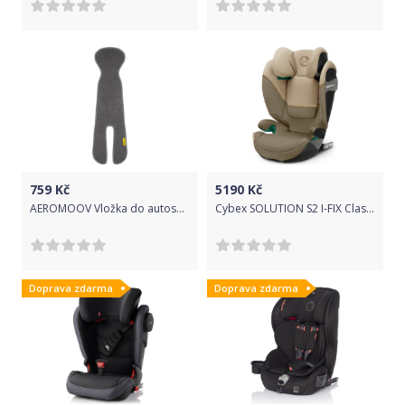
759
Kč
5190
Kč
AEROMOOV Vložka do autosedačky 15-36 kg Aeromoov
Cybex SOLUTION S2 I-FIX Classic Beige | mid beige
Doprava zdarma
Doprava zdarma