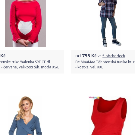
Kč
od
755
Kč
ve
5 obchodech
enské triko/halenka SRDCE dl.
Be MaaMaa Těhotenská tunika kr. 
 - červené, Velikosti těh. moda XS/L
- kostka, vel. XXL
Do obchodu
Porovnat ceny
Detail produktu