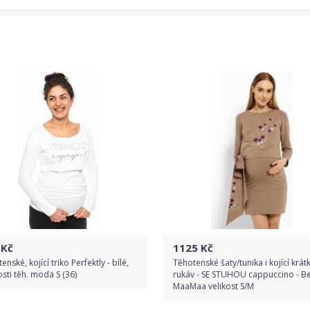
Kč
1125
Kč
enské, kojící triko Perfektly - bílé,
Těhotenské šaty/tunika i kojící krát
osti těh. moda S (36)
rukáv - SE STUHOU cappuccino - B
MaaMaa velikost S/M