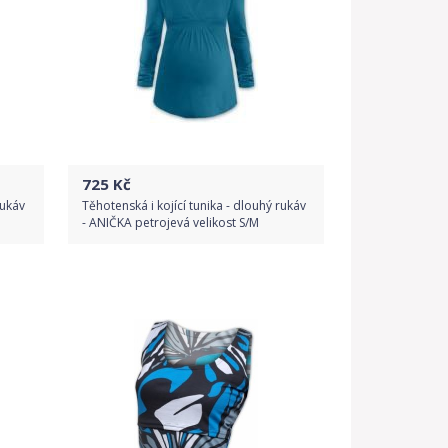
725
Kč
rukáv
Těhotenská i kojící tunika - dlouhý rukáv
- ANIČKA petrojevá velikost S/M
Do obchodu
Detail produktu