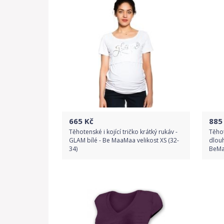
665
Kč
885
Těhotenské i kojící tričko krátký rukáv -
Těho
GLAM bílé - Be MaaMaa velikost XS (32-
dlouh
34)
BeMa
Do obchodu
Detail produktu