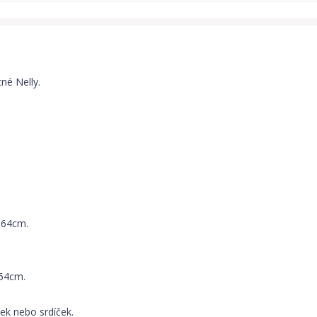
tné Nelly.
 64cm.
 64cm.
ček nebo srdíček.