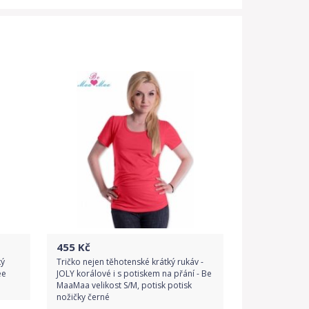
455
Kč
ký
Tričko nejen těhotenské krátký rukáv -
ee
JOLY korálové i s potiskem na přání - Be
MaaMaa velikost S/M, potisk potisk
nožičky černé