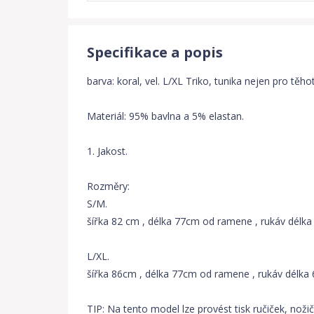
Specifikace a popis
barva: koral, vel. L/XL Triko, tunika nejen pro těho
Materiál: 95% bavlna a 5% elastan.
1. Jakost.
Rozměry:
S/M.
šířka 82 cm , délka 77cm od ramene , rukáv délka
L/XL.
šířka 86cm , délka 77cm od ramene , rukáv délka
TIP: Na tento model lze provést tisk ručiček, noži