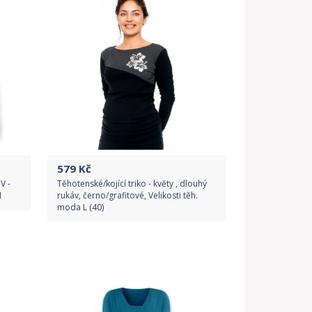
Detail produktu
579
Kč
V -
Těhotenské/kojící triko - květy , dlouhý
M
rukáv, černo/grafitové, Velikosti těh.
moda L (40)
Do obchodu
Detail produktu