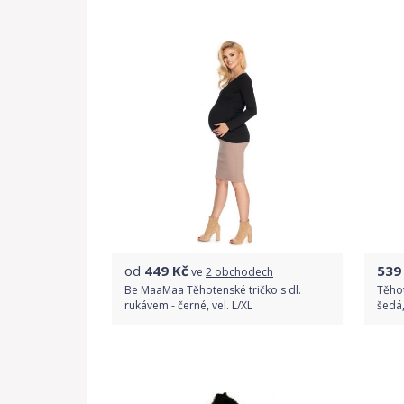
Do obchodu
Detail produktu
od
449
Kč
539
ve
2 obchodech
Be MaaMaa Těhotenské tričko s dl.
Těhot
rukávem - černé, vel. L/XL
šedá,
Porovnat ceny