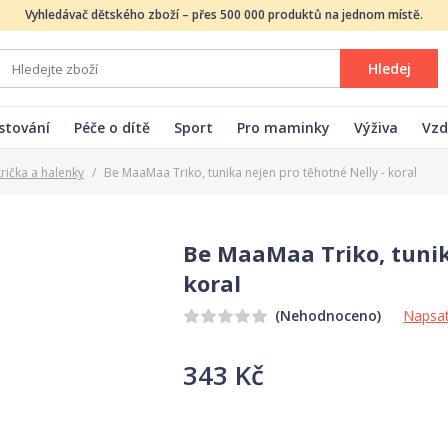
Vyhledávač dětského zboží – přes 500 000 produktů na jednom místě.
Hledej
stování
Péče o dítě
Sport
Pro maminky
Výživa
Vzd
rička a halenky
/
Be MaaMaa Triko, tunika nejen pro těhotné Nelly - koral
Be MaaMaa Triko, tunik
koral
Napsat
(Nehodnoceno)
343 Kč