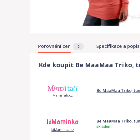
Porovnání cen
Specifikace a popis
2
Kde koupit Be MaaMaa Triko, tu
Be MaaMaa Triko, tuni
MamiTati.cz
Be MaaMaa Triko, tuni
skladem
JáMaminka.cz