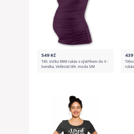
549
Kč
439
Těh. tričko MINI rukáv s výstřihem do V -
Těhot
švestka, Velikosti těh. moda S/M
rukáv
Do obchodu
Detail produktu