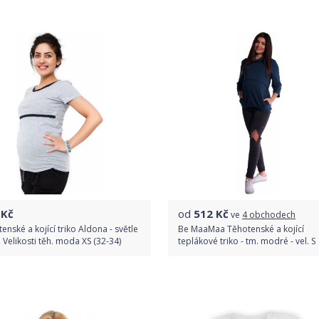
Do obchodu
Do obchodu
Detail produktu
Detail produktu
Kč
od
512
Kč
ve
4 obchodech
enské a kojící triko Aldona - světle
Be MaaMaa Těhotenské a kojící
 Velikosti těh. moda XS (32-34)
teplákové triko - tm. modré - vel. S
Do obchodu
Porovnat ceny