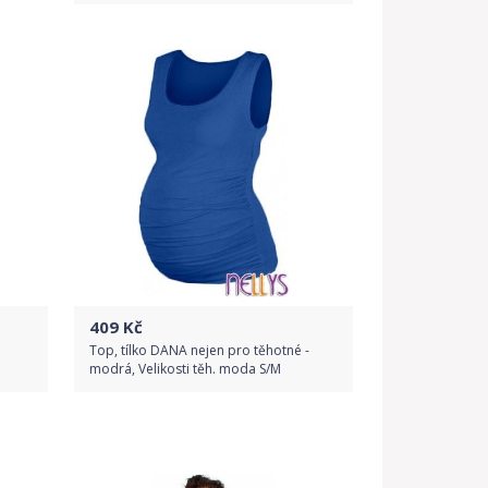
Do obchodu
Detail produktu
409
Kč
Top, tílko DANA nejen pro těhotné -
modrá, Velikosti těh. moda S/M
Do obchodu