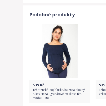
Podobné produkty
539
Kč
539
Těhotenské, kojící triko/halenka dlouhý
Těhot
rukáv Siena - granátové, Velikosti těh.
Velik
moda L (40)