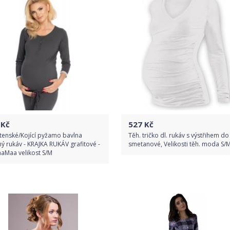
Detail produktu
Kč
527
Kč
tenské/Kojící pyžamo bavlna
Těh. tričko dl. rukáv s výstřihem do 
ý rukáv - KRAJKA RUKÁV grafitové -
smetanové, Velikosti těh. moda S/
aMaa velikost S/M
Do obchodu
Do obchodu
Detail produktu
Detail produktu