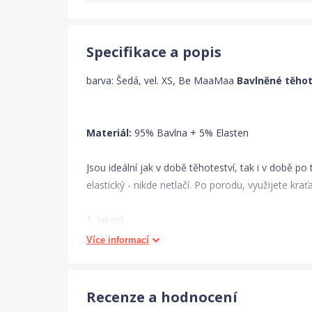
Specifikace a popis
barva: Šedá, vel. XS, Be MaaMaa
Bavlněné těho
Materiál:
95% Bavlna + 5% Elasten
Jsou ideální jak v době těhoteství, tak i v době p
elastický - nikde netlačí. Po porodu, využijete kr
1. Jakost.
Více informací
Rozměry:
viz. obr. tabulka.
Nabízíme ve vel.
XS - XXL
Recenze a hodnocení