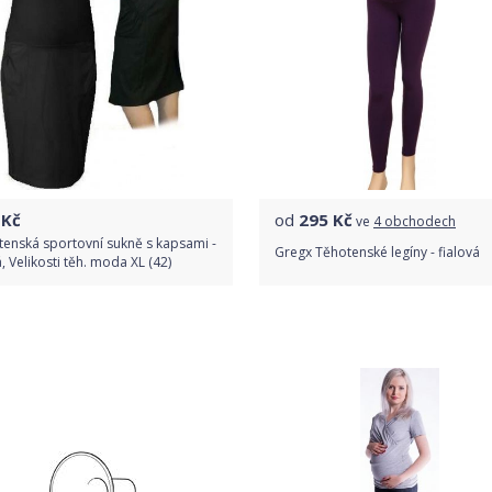
Kč
od
295
Kč
ve
4 obchodech
enská sportovní sukně s kapsami -
Gregx Těhotenské legíny - fialová
, Velikosti těh. moda XL (42)
Do obchodu
Porovnat ceny
Detail produktu