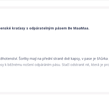
tenské kraťasy s odpáratelným pásem Be MaaMaa.
o těhotenství. Šortky mají na přední straně dvě kapsy, v pase je šňůrk
aťasy k běžnému nošení odpáráním pásu. Stačí odstranit nit, která je p