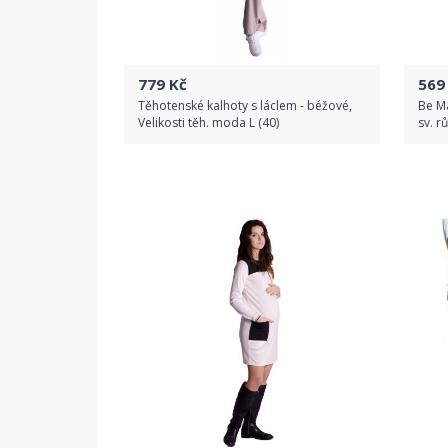
779
Kč
569
Těhotenské kalhoty s láclem - béžové,
Be Ma
Velikosti těh. moda L (40)
sv. r
Do obchodu
Detail produktu