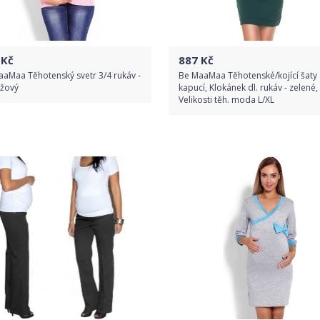
Kč
887
Kč
aMaa Těhotenský svetr 3/4 rukáv -
Be MaaMaa Těhotenské/kojící šaty 
ůžový
kapucí, Klokánek dl. rukáv - zelené,
Velikosti těh. moda L/XL
Do obchodu
Do obchodu
Detail produktu
Detail produktu