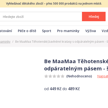
Vyhledávač dětského zboží – přes 500 000 produktů na jednom místě.
Hledej
stování
Péče o dítě
Sport
Pro maminky
Výživa
Vzd
maminky
/
Be MaaMaa Těhotenské,bavlněné kraťasy s odpáratelným pásem - 
Be MaaMaa Těhotenské,
odpáratelným pásem - 
Napsat
(Nehodnoceno)
od
449 Kč
do
489 Kč