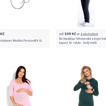
Kč
od
339
Kč
ve
4 obchodech
Be MaaMaa Těhotenské a kojící trik
 nástavec Medela PersonalFit XL
kapucí, kr. rukáv - šedý melír
Do obchodu
Porovnat ceny
Detail produktu