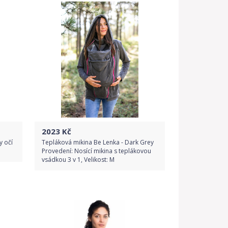
2023
Kč
y očí
Tepláková mikina Be Lenka - Dark Grey
Provedení: Nosící mikina s teplákovou
vsádkou 3 v 1, Velikost: M
Do obchodu
Detail produktu