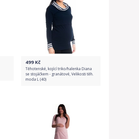
499
Kč
Těhotenské, kojící triko/halenka Diana
se stojáčkem - granátové, Velikosti těh.
moda L (40)
Do obchodu
Detail produktu