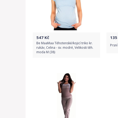
547
Kč
135
Be MaaMaa Těhotenské/kojicí triko kr.
Prsní
rukáv, Celina - sv. modré, Velikosti těh.
moda M (38)
Do obchodu
Detail produktu