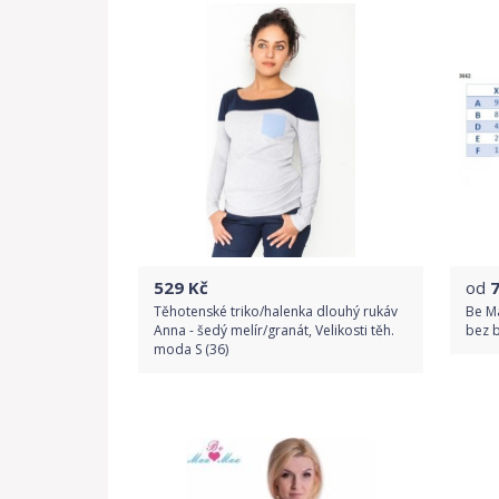
529
Kč
od
Těhotenské triko/halenka dlouhý rukáv
Be M
Anna - šedý melír/granát, Velikosti těh.
bez b
moda S (36)
Do obchodu
Detail produktu