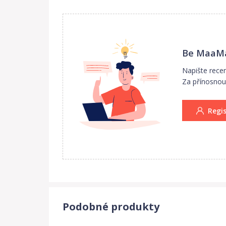
Rozměry se mohou lišit o 1-2 cm, měřeno v klido
Be MaaMa
Napište rece
Za přínosnou 
Regi
Podobné produkty