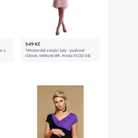
549
Kč
o s
Těhotenské a kojící šaty - pudrově
růžové, Velikosti těh. moda XS (32-34)
Do obchodu
Detail produktu