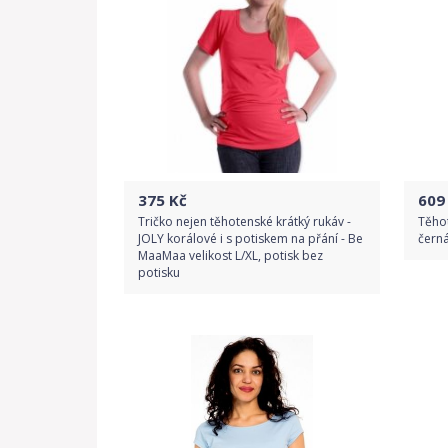
375
Kč
609
Tričko nejen těhotenské krátký rukáv -
Těhot
JOLY korálové i s potiskem na přání - Be
černá
MaaMaa velikost L/XL, potisk bez
potisku
Do obchodu
Detail produktu