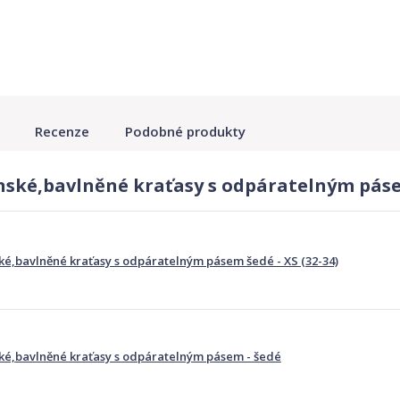
Recenze
Podobné produkty
ské,bavlněné kraťasy s odpáratelným páse
,bavlněné kraťasy s odpáratelným pásem šedé - XS (32-34)
é,bavlněné kraťasy s odpáratelným pásem - šedé