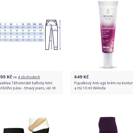
705
Kč
649
Kč
ve
4 obchodech
aaMaa Těhotenské kalhoty letní
Pupalkový Anti-age krém na kontur
řišního pásu - tmavý jeans, vel. M
a rtů 10 ml Weleda
Porovnat ceny
Do obchodu
Detail produktu