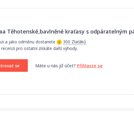
vém stavu bez natažení.
a Těhotenské,bavlněné kraťasy s odpáratelným p
nzi a jako odměnu dostanete
300 Zlaťáků
recenzi pro ostatní získáte další výhody.
Máte u nás již účet?
Přihlaste se
strovat se