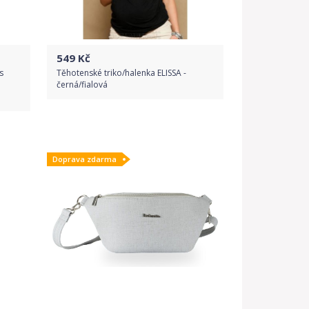
549
Kč
s
Těhotenské triko/halenka ELISSA -
černá/fialová
Do obchodu
Doprava zdarma
Detail produktu