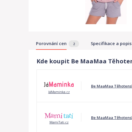
Porovnání cen
Specifikace a popis
2
Kde koupit Be MaaMaa Těhoten
Be MaaMaa Těhotenské
JáMaminka.cz
Be MaaMaa Těhotensk
MamiTati.cz