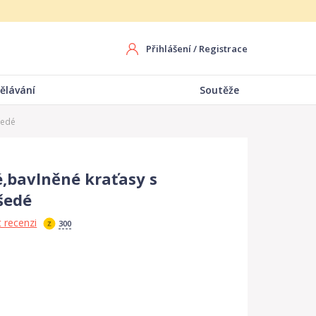
Přihlášení
/
Registrace
ělávání
Soutěže
šedé
bavlněné kraťasy s
šedé
 recenzi
300