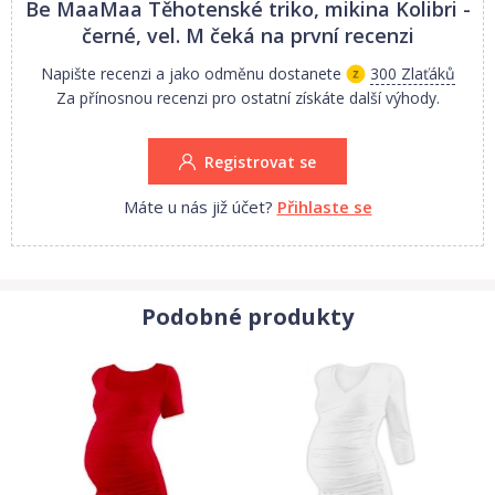
Be MaaMaa Těhotenské triko, mikina Kolibri -
Rozměry:
černé, vel. M
čeká na první recenzi
Vel. XS:
délka od ramen 70cm, šířka přes hrudník 2 x 50 cm, délka
Napište recenzi a jako odměnu dostanete
300 Zlaťáků
rukávu 52cm.
Za přínosnou recenzi pro ostatní získáte další výhody.
Vel. S:
délka od ramen 70cm, šířka přes hrudník 2 x 53 cm, délka
rukávu 52cm.
Registrovat se
Vel. M:
délka od ramen 70cm, šířka přes hrudník 2 x 56 cm, délka
rukávu 52cm.
Máte u nás již účet?
Přihlaste se
Vel. L:
délka od ramen 70cm, šířka přes hrudník 2 x 59 cm, délka
rukávu 52cm.
Vel. XL
délka od ramen 70cm, šířka přes hrudník 2 x 62 cm, délka
rukávu 52cm.
Podobné produkty
1. Jakost.