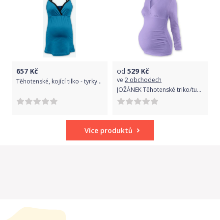
657
Kč
od
529
Kč
ve
2 obchodech
Těhotenské, kojící tilko - tyrkys do zelena, Velikosti těh. moda L/XL
JOŽÁNEK Těhotenské triko/tunika dlouhý rukáv EVA - levandule
Více produktů