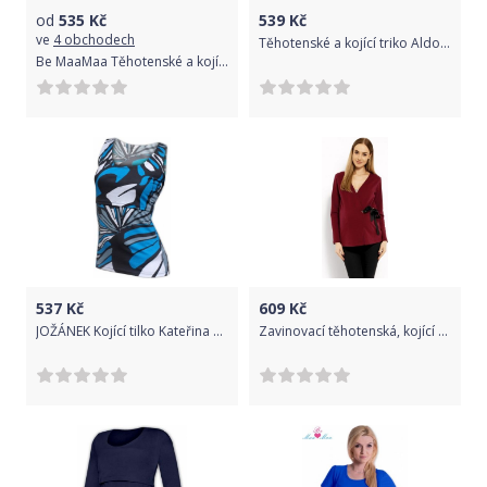
od
535
Kč
539
Kč
ve
4 obchodech
Těhotenské a kojící triko Aldona - světle šedá, Velikosti těh. moda L (40)
Be MaaMaa Těhotenské a kojící triko Lena - modré
537
Kč
609
Kč
JOŽÁNEK Kojící tilko Kateřina se vzorem - černo,modrá, Velikosti těh. moda S/M
Zavinovací těhotenská, kojící halenka - bordo