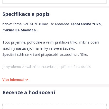
Specifikace a popis
barva: černá ,vel. M, dl. rukáv, Be MaaMaa
Těhotenské triko,
mikina Be MaaMaa .
Toto příjemné, pohodlné a velmi praktické triko, mikina ocení
všechny nastávající maminky ve svém šatníku.
Speciální střih se krásně přizpůsobí rostoucímu bříšku.
Je vyrobeno z kvalitního materiálu, je příjemné na dotek.
Materiál:
Bavlna 92%, Elasten 8%.
Více informací
Velikosti :
XS - XL.
Recenze a hodnocení
Měřeno v klidu bez natažení.