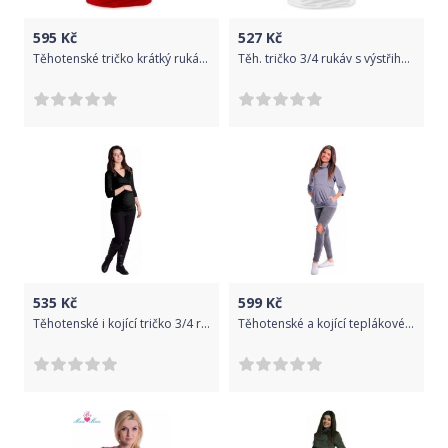
595
Kč
527
Kč
Těhotenské tričko krátký rukáv - JOHANKA - červená velikost S/M
Těh. tričko 3/4 rukáv s výstřihem do V - smetanové, Velikosti těh. moda S/M
535
Kč
599
Kč
Těhotenské i kojící tričko 3/4 rukáv - PŘEKLÁDANÉ tmavý grafit velikost L/XL
Těhotenské a kojící teplákové triko - metalická šeď, Velikosti těh. moda S (36)