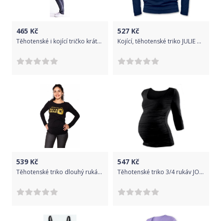
465
Kč
527
Kč
Těhotenské i kojící tričko krátký rukáv - KAPUCE tmavě modré - BeMaaMaa velikost S/M
Kojící, těhotenské triko JULIE dl. rukáv - jeans , Velikosti těh. moda S/M
539
Kč
547
Kč
Těhotenské triko dlouhý rukáv Famous on Instagram - černé, Velikosti těh. moda M (38)
Těhotenské triko 3/4 rukáv JOHANKA - černá, Velikosti těh. moda L/XL