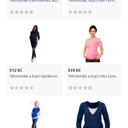
Těhotenské triko/halenka SRDCE dl. rukáv - černé, Velikosti těh. moda XS/L
Těhotenské, kojící triko Perfektly - černé, Velikosti těh. moda L (40)
512
Kč
539
Kč
Těhotenské a kojící teplákové triko - tm. modré - XL / XL (42)
Těhotenské a kojící triko Lena - růžové, Velikosti těh. moda M (38)