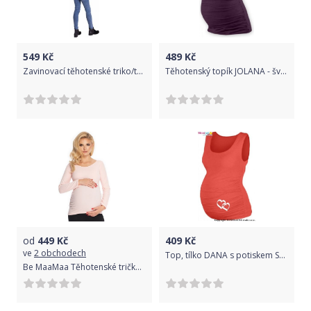
549
Kč
489
Kč
Zavinovací těhotenské triko/tunika - grafit, Velikosti těh. moda S (36)
Těhotenský topík JOLANA - švestková, Velikosti těh. moda L/XL
od
449
Kč
409
Kč
ve
2 obchodech
Top, tílko DANA s potiskem SRDÍČEK - korálové, Velikosti těh. moda S/M
Be MaaMaa Těhotenské tričko s dl. rukávem - pudrové, vel. L/XL