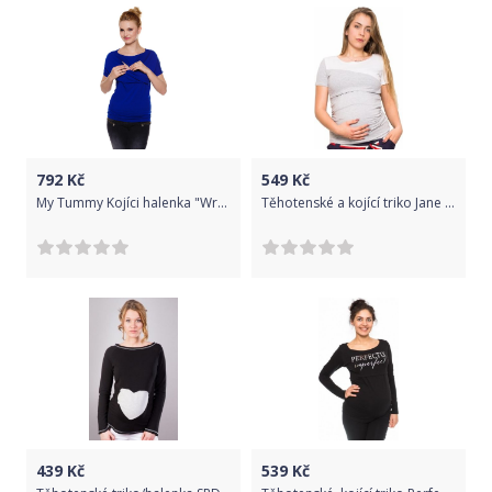
792
Kč
549
Kč
My Tummy Kojíci halenka "Wrap" Barva: Royal modrá, Velikost: XL
Těhotenské a kojící triko Jane - šedá/bílá, Velikosti těh. moda XS (32-34)
439
Kč
539
Kč