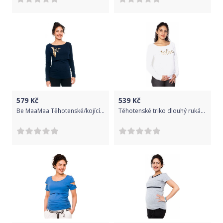
579
Kč
539
Kč
Be MaaMaa Těhotenské/kojící triko - pírka , dlouhý rukáv, granátové, vel. L
Těhotenské triko dlouhý rukáv In Love - bílé, Velikosti těh. moda XL (42)