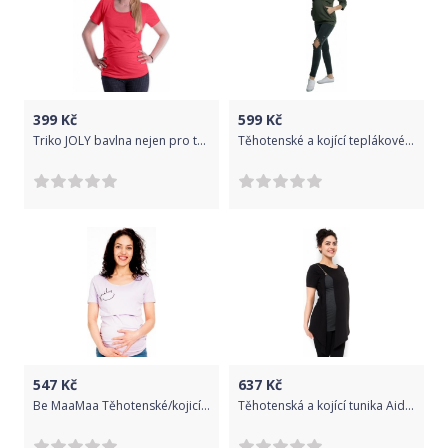
399
Kč
599
Kč
Triko JOLY bavlna nejen pro těhotné - korálové, Velikosti těh. moda S/M
Těhotenské a kojící teplákové triko - oliva, Velikosti těh. moda XXL (44)
547
Kč
637
Kč
Be MaaMaa Těhotenské/kojicí triko kr. rukáv, SMILES - lila, Velikosti těh. moda S (36)
Těhotenská a kojící tunika Aida - černá, Velikosti těh. moda M (38)