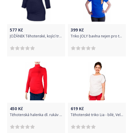
577
Kč
399
Kč
JOŽÁNEK Těhotenské, kojící triko 3/4 rukáv Kateřina - tm. modrá, Velikosti těh. moda M/L
Triko JOLY bavlna nejen pro těhotné - tm.modré, Velikosti těh. moda S/M
450
Kč
619
Kč
Těhotenská halenka dl. rukáv ZOLA červená
Těhotenské triko Lia - bílé, Velikosti těh. moda XS (32-34)