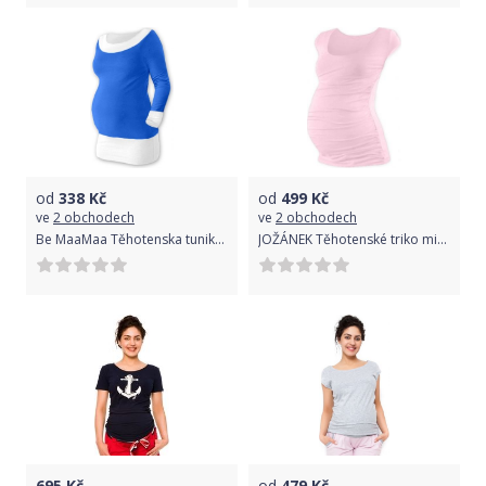
od
338
Kč
od
499
Kč
ve
2 obchodech
ve
2 obchodech
Be MaaMaa Těhotenska tunika DUO - modrá/bílá
JOŽÁNEK Těhotenské triko mini rukáv JOHANKA - světle růžová
695
Kč
od
479
Kč