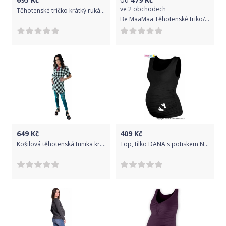
ve
2 obchodech
Těhotenské tričko krátký rukáv - KOTVA granátové - BeMaaMaa velikost L (40)
Be MaaMaa Těhotenské triko/halenka Celina - světle šedá
649
Kč
409
Kč
Košilová těhotenská tunika kr. rukáv - černá, Velikosti těh. moda L (40)
Top, tílko DANA s potiskem NOŽIČEK - černé, Velikosti těh. moda L/XL