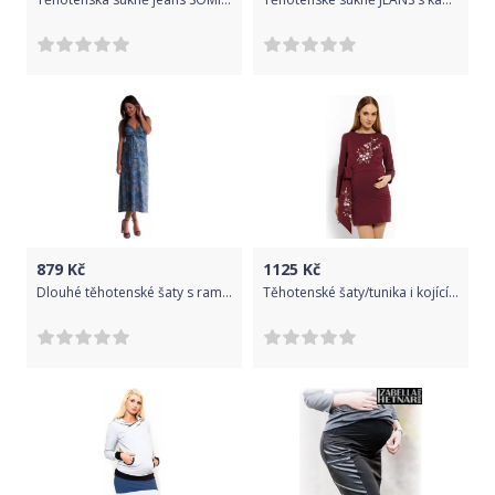
879
Kč
1125
Kč
Dlouhé těhotenské šaty s ramínky - tm. modré
Těhotenské šaty/tunika i kojící krátký rukáv - SE STUHOU bordó - Bee MaaMaa velikost XXL