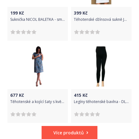
199
Kč
399
Kč
Suknička NICOL BALETKA - smetanová
Těhotenské džínsová sukně JOANA - bílá, Velikosti těh. moda L (40)
677
Kč
415
Kč
Těhotenské a kojící šaty s květinovým potiskem - tm. modré - L (40) / L
Legíny těhotenské bavlna - DLOUHÉ černé velikost XL/XXL
Více produktů