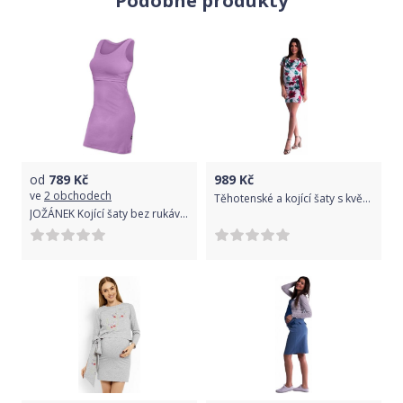
Podobné produkty
od
789
Kč
989
Kč
ve
2 obchodech
Těhotenské a kojící šaty s květinovým potiskem, s mašlí - červené/bordó, Velikosti těh. moda S (36)
JOŽÁNEK Kojící šaty bez rukávů ELENA - lila