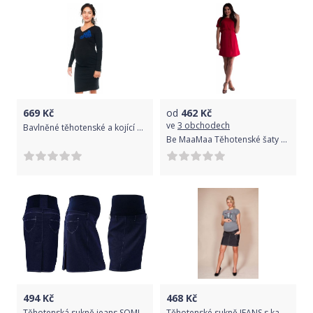
669
Kč
od
462
Kč
ve
3 obchodech
Bavlněné těhotenské a kojící šaty s potiskem květin - černé, Velikosti těh. moda M (38)
Be MaaMaa Těhotenské šaty s vázáním - červené - vel. S
494
Kč
468
Kč
Těhotenská sukně jeans SOMI - jeans - M (38) / M
Těhotenské sukně JEANS s kapsami - černá - XS (32-34)