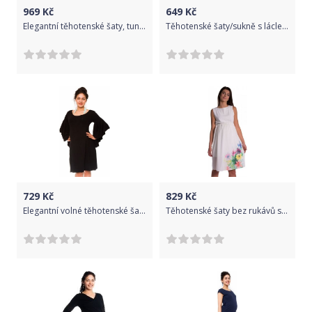
969
Kč
649
Kč
Elegantní těhotenské šaty, tunika s výšivkou a stuhou - sv. šedé (kojící), Velikosti těh. moda XXL (44)
Těhotenské šaty/sukně s láclem - modré, Velikosti těh. moda XL (42)
729
Kč
829
Kč
Elegantní volné těhotenské šaty Kamila - černé, Velikosti těh. moda XL (42)
Těhotenské šaty bez rukávů s potiskem květin - ecru, Velikosti těh. moda S (36)