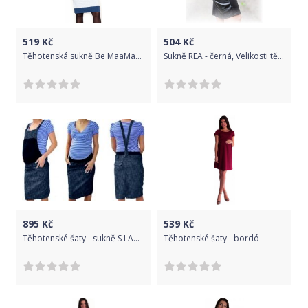
519
Kč
504
Kč
Těhotenská sukně Be MaaMaa - LORA jeans/sv. šedé, Velikosti těh. moda XL (42)
Sukně REA - černá, Velikosti těh. moda M (38)
895
Kč
539
Kč
Těhotenské šaty - sukně S LACLEM modrý melír velikost S
Těhotenské šaty - bordó