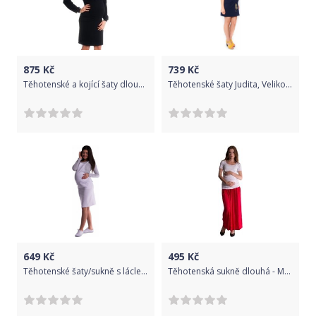
875
Kč
739
Kč
Těhotenské a kojící šaty dlouhý rukáv - KRISTÝNA černé - BeMaaMaa velikost M (38)
Těhotenské šaty Judita, Velikosti těh. moda XS (32-34)
649
Kč
495
Kč
Těhotenské šaty/sukně s láclem - bílé, Velikosti těh. moda M (38)
Těhotenská sukně dlouhá - MAXINA červená - vel.UNI