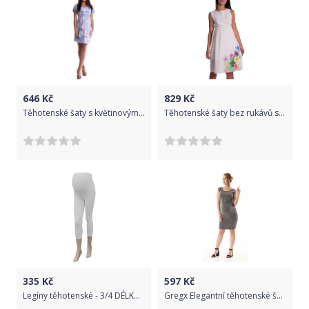
646
Kč
829
Kč
Těhotenské šaty s květinovým potiskem s mašlí - blankyt - vel. S - L (40)
Těhotenské šaty bez rukávů s potiskem květin - ecru, Velikosti těh. moda XXL (44)
335
Kč
597
Kč
Legíny těhotenské - 3/4 DÉLKA bílé velikost XXXL
Gregx Elegantní těhotenské šaty bez rukávů - tm. šedá, Velikosti těh. moda XXL/XXXL