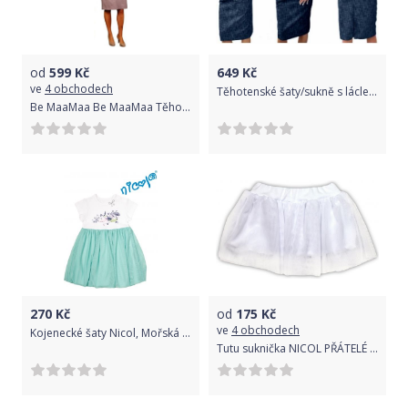
od
599
Kč
649
Kč
ve
4 obchodech
Těhotenské šaty/sukně s láclem - granátový melírek, Velikosti těh. moda XXL (44)
Be MaaMaa Be MaaMaa Těhotenské šaty ELA - béžová
270
Kč
od
175
Kč
ve
4 obchodech
Kojenecké šaty Nicol, Mořská víla - zeleno/bílé, vel. 68
Tutu suknička NICOL PŘÁTELÉ - BIO bavlna - smetanová