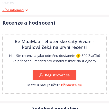
Vel: XS
Celková délka 88 cm, šířka přes prsa 2x42 cm.
Více informací
Vel. S:
Celková délka 88 cm, šířka přes prsa 2x44 cm.
Recenze a hodnocení
Vel. M:
Celková délka 90 cm, šířka přes prsa 2x46 cm.
Vel. L:
Be MaaMaa Těhotenské šaty Vivian -
Celková délka 90 cm, šířka přes prsa 2x49 cm.
korálová
čeká na první recenzi
Vel. XL:
Napište recenzi a jako odměnu dostanete
300 Zlaťáků
Celková délka 92 cm, šířka přes prsa 2x52 cm.
Za přínosnou recenzi pro ostatní získáte další výhody.
Měřeno v klidovém stavu. Uvedené rozměry se mohou minimálně
Registrovat se
lišit +- 1-2cm.
Máte u nás již účet?
Přihlaste se
1. jakost.