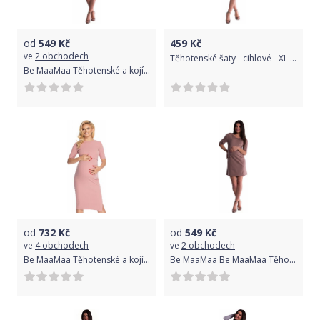
od
549
Kč
459
Kč
ve
2 obchodech
Těhotenské šaty - cihlové - XL (42)
Be MaaMaa Těhotenské a kojící šaty - béžové
od
732
Kč
od
549
Kč
ve
4 obchodech
ve
2 obchodech
Be MaaMaa Těhotenské a kojící šaty kr. rukáv - pudrové, vel. L/XL
Be MaaMaa Be MaaMaa Těhotenské a kojící šaty - béžové