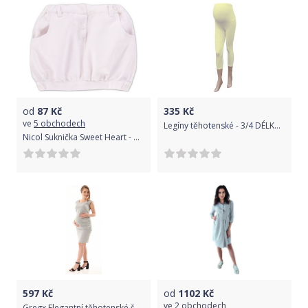
od
87
Kč
335
Kč
ve
5 obchodech
Legíny těhotenské - 3/4 DÉLKA smetanové velikost M/L
Nicol Suknička Sweet Heart - bílá, VÝPRODEJ
597
Kč
od
1102
Kč
ve
2 obchodech
Gregx Elegantní těhotenské šaty bez rukávů - sv. šedá, Velikosti těh. moda XXXL (46)