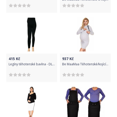
415
Kč
937
Kč
Legíny těhotenské bavlna - DLOUHÉ černé velikost XXXL
Be MaaMaa Těhotenské/kojící šaty s kapucí, dl. rukáv - šedé, Velikosti těh. moda S/M