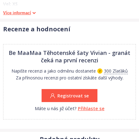
Vel: XS
Celková délka 88 cm, šířka přes prsa 2x42 cm.
Více informací
Vel. S:
Celková délka 88 cm, šířka přes prsa 2x44 cm.
Recenze a hodnocení
Vel. M:
Celková délka 90 cm, šířka přes prsa 2x46 cm.
Vel. L:
Be MaaMaa Těhotenské šaty Vivian - granát
Celková délka 90 cm, šířka přes prsa 2x49 cm.
čeká na první recenzi
Vel. XL:
Napište recenzi a jako odměnu dostanete
300 Zlaťáků
Celková délka 92 cm, šířka přes prsa 2x52 cm.
Za přínosnou recenzi pro ostatní získáte další výhody.
Měřeno v klidovém stavu. Uvedené rozměry se mohou minimálně
Registrovat se
lišit +- 1-2cm.
Máte u nás již účet?
Přihlaste se
1. jakost.