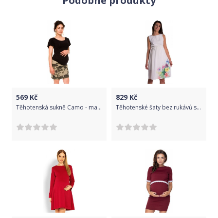
Podobné produkty
569
Kč
829
Kč
Těhotenská sukně Camo - maskáčová, Velikosti těh. moda XL (42)
Těhotenské šaty bez rukávů s potiskem květin - ecru, Velikosti těh. moda L (40)