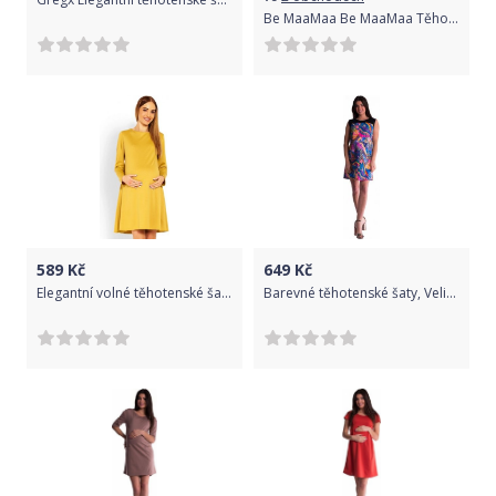
Be MaaMaa Be MaaMaa Těhotenské šaty/tunika dl. rukáv - černo/bílé
589
Kč
649
Kč
Elegantní volné těhotenské šaty dl. rukáv - hořčicová, Velikosti těh. moda S/M
Barevné těhotenské šaty, Velikosti těh. moda XXL (44)