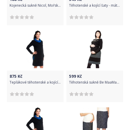
Kojenecká sukně Nicol, Mořská víla - žlutá, vel. 74
Těhotenské a kojící šaty - máta, Velikosti těh. moda XL (42)
875
Kč
599
Kč
Teplákové těhotenské a kojící šaty dlouhý rukáv - ELINE černé - BeMaaMaa velikost M (38)
Těhotenská sukně Be MaaMaa - LORA černá/grafit - M (38)