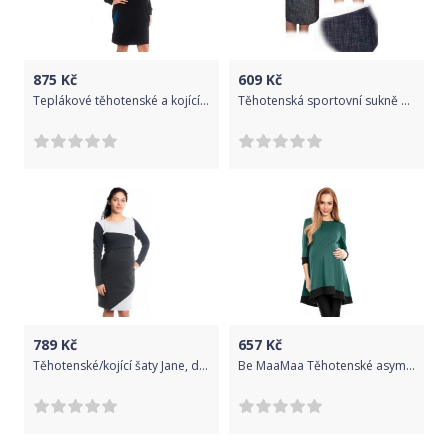
875
Kč
609
Kč
Teplákové těhotenské a kojící šaty dlouhý rukáv - ELINE černé - BeMaaMaa velikost XL (42)
Těhotenská sportovní sukně s kapsami melírovaná - granát, Velikosti těh. moda XXL (44)
789
Kč
657
Kč
Těhotenské/kojící šaty Jane, dlouhý rukáv - grafitové, Velikosti těh. moda S (36)
Be MaaMaa Těhotenské asymetrické mini šaty/tunika - zelené, Velikosti těh. moda S/M