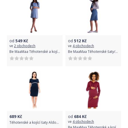
od
549
Kč
od
512
Kč
ve
2 obchodech
ve
4 obchodech
Be MaaMaa Těhotenské a kojící šaty - sv. modré
Be MaaMaa Těhotenské šaty/sukně s láclem - modré
689
Kč
od
684
Kč
ve
4 obchodech
Těhotenské a kojící šaty Aldona, Velikosti těh. moda XL (42)
Be MaaMaa Těhotenské a kojící šaty s kapucí, dl. rukáv - bordo, vel. M