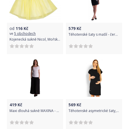
od
116
Kč
579
Kč
ve
5 obchodech
Těhotenské šaty s mašlí - černé, Velikosti těh. moda XS (32-34)
Kojenecká sukně Nicol, Mořská víla - žlutá, vel. 86
419
Kč
569
Kč
Maxi dlouhá sukně MAXINA - černá
Těhotenské asymetrické šaty, kr. rukáv - černé, Velikosti těh. moda XXL (44)