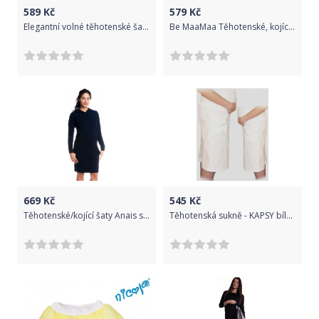
589
Kč
579
Kč
Elegantní volné těhotenské šaty dl. rukáv - bordo,červené, Velikosti těh. moda XXL (44)
Be MaaMaa Těhotenské, kojící šaty, krátký rukáv - bordo, vel. L/XL
669
Kč
545
Kč
Těhotenské/kojící šaty Anais s kapucí, dlouhý rukáv - granátové, Velikosti těh. moda XL (42)
Těhotenská sukně - KAPSY bílá - Be MaaMaa velikost XXXL