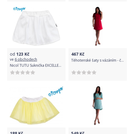
od
123
Kč
467
Kč
ve
6 obchodech
Těhotenské šaty s vázáním - červené - M (38)
Nicol TUTU Suknička EXCELLENT GIRL, roz. 86
188
Kč
549
Kč