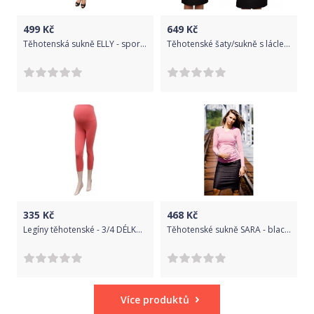
499
Kč
649
Kč
Těhotenská sukně ELLY - sportovní - bílá, Velikosti těh. moda S (36)
Těhotenské šaty/sukně s láclem - černé, Velikosti těh. moda S (36)
335
Kč
468
Kč
Legíny těhotenské - 3/4 DÉLKA korálové velikost XS/S
Těhotenské sukně SARA - black, Velikosti těh. moda XS (32-34)
Více produktů