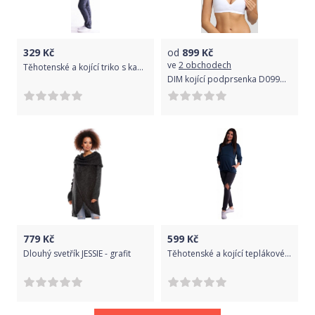
329
Kč
od
899
Kč
ve
2 obchodech
Těhotenské a kojící triko s kapucí, kr. rukáv - tm. modré - S/M
DIM kojící podprsenka D099H DIM MATERNITY BRA bílá 80 C
779
Kč
599
Kč
Dlouhý svetřík JESSIE - grafit
Těhotenské a kojící teplákové triko - tm. modré, Velikosti těh. moda L (40)