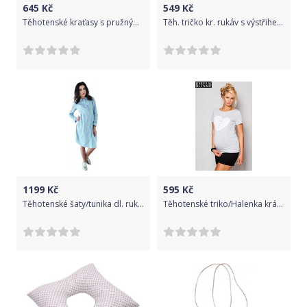
645
Kč
549
Kč
Těhotenské kraťasy s pružným pasem - DURO černé - Gregx velikost XXL (44)
Těh. tričko kr. rukáv s výstřihem do V - jeans, Velikosti těh. moda L/XL
1199
Kč
595
Kč
Těhotenské šaty/tunika dl. rukáv - modré, Velikosti těh. moda M (38)
Těhotenské triko/Halenka krátký rukáv - SRDCE světle šedé - BeMaamaa