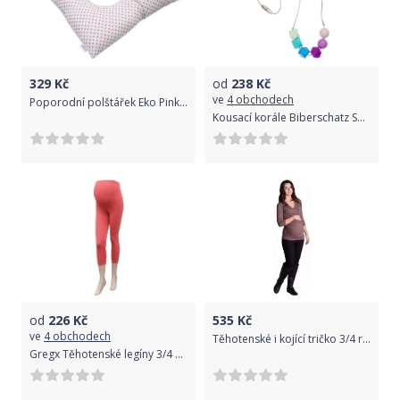
329
Kč
od
238
Kč
ve
4 obchodech
Poporodní polštářek Eko Pink 2021
Kousací korále Biberschatz Sea Bubbles
od
226
Kč
535
Kč
ve
4 obchodech
Těhotenské i kojící tričko 3/4 rukáv - PŘEKLÁDANÉ světle hnědé velikost L/XL
Gregx Těhotenské legíny 3/4 délka - korálová