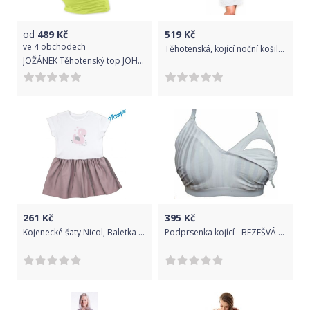
od
489
Kč
519
Kč
ve
4 obchodech
Těhotenská, kojící noční košile IRIS - sv.šedá, Velikosti těh. moda L/XL
JOŽÁNEK Těhotenský top JOHANKA - sv. zelená
261
Kč
395
Kč
Kojenecké šaty Nicol, Baletka - šedá/vínová, vel. 74
Podprsenka kojící - BEZEŠVÁ VZOR bez kostic bílá - 75C