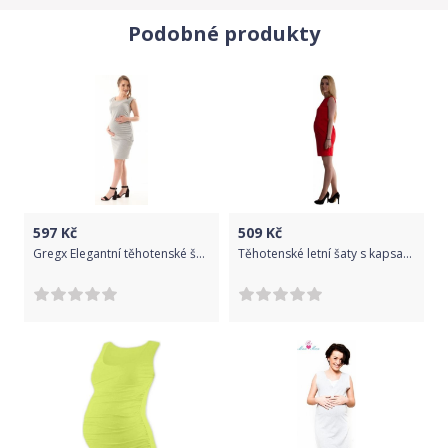
Podobné produkty
597
Kč
509
Kč
Gregx Elegantní těhotenské šaty bez rukávů - sv. šedá, Velikosti těh. moda XS/S
Těhotenské letní šaty s kapsami - červené, Velikosti těh. moda M (38)