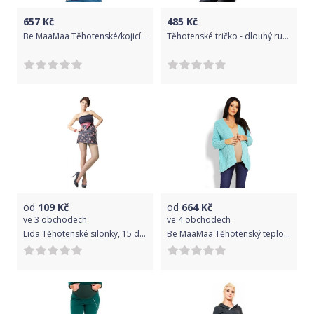
657
Kč
485
Kč
Be MaaMaa Těhotenské/kojicí triko, halenka, KOLIBŘÍK - granát, Velikosti těh. moda M (38)
Těhotenské tričko - dlouhý rukáv - NELLY - šedé velikost S/M
od
109
Kč
od
664
Kč
ve
3 obchodech
ve
4 obchodech
Lida Těhotenské silonky, 15 den - grafitové, vel. XXL
Be MaaMaa Těhotenský teploučký kardigan - mátový