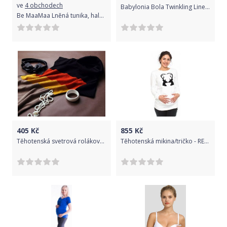
ve
4 obchodech
Babylonia Bola Twinkling Lines B-BOLA VK470
Be MaaMaa Lněná tunika, halenka - letní - béžová
405
Kč
855
Kč
Těhotenská svetrová roláková tunika JULIE - černá-červená-horčice
Těhotenská mikina/tričko - RENIFER bílá - BeMaaMaa velikost XL (42)