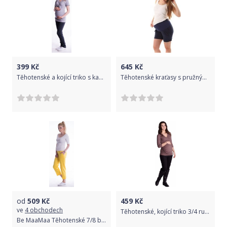
399
Kč
645
Kč
Těhotenské a kojící triko s kapucí, kr. rukáv - šedé, Velikosti těh. moda L/XL
Těhotenské kraťasy s pružným pasem - DURO granátové - Gregx velikost XS (32-34)
od
509
Kč
459
Kč
ve
4 obchodech
Těhotenské, kojící triko 3/4 rukáv - cappucino, Velikosti těh. moda L/XL
Be MaaMaa Těhotenské 7/8 bederní kalhoty - žluté, vel. M