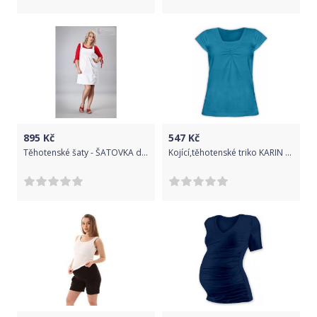
895
Kč
547
Kč
Těhotenské šaty - ŠATOVKA denim - bílá velikost XXXL
Kojící,těhotenské triko KARIN - tm. tyrkys, Velikosti těh. moda S/M