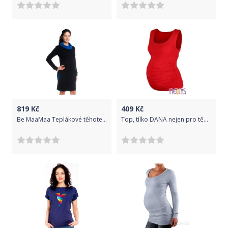
819
Kč
409
Kč
Be MaaMaa Teplákové těhotenské/kojící šaty Eline, dlouhý rukáv - černé, vel. XL
Top, tílko DANA nejen pro těhotné - červená, Velikosti těh. moda S/M