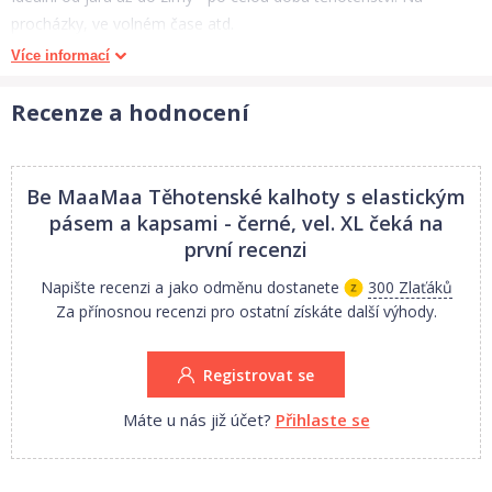
procházky, ve volném čase atd.
Více informací
Materiál:
95% bavlna, 5% elasten,
Recenze a hodnocení
1. Jakost.
Be MaaMaa Těhotenské kalhoty s elastickým
Nabízíme ve vel.
S - XL
pásem a kapsami - černé, vel. XL
čeká na
první recenzi
Rozměry:
viz. obr. tabulka
Napište recenzi a jako odměnu dostanete
300 Zlaťáků
Za přínosnou recenzi pro ostatní získáte další výhody.
Rozměry se mohou lišit o 1-2 cm, měřeno v klidovém stavu bez
Registrovat se
natažení.
Máte u nás již účet?
Přihlaste se