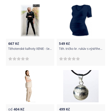
667
Kč
549
Kč
Těhotenské kalhoty XENIE - šedé/grafit, Velikosti těh. moda M (38)
Těh. tričko kr. rukáv s výstřihem do V - jeans, Velikosti těh. moda S/M
od
404
Kč
499
Kč