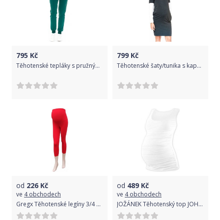
795
Kč
799
Kč
Těhotenské tepláky s pružným pasem - CHOCOLATE ADDICT mořské zelené - BeMaaMaa velikost L (40)
Těhotenské šaty/tunika s kapucí RIA - grafit, Velikosti těh. moda S/M
od
226
Kč
od
489
Kč
ve
4 obchodech
ve
4 obchodech
Gregx Těhotenské legíny 3/4 délka - červená
JOŽÁNEK Těhotenský top JOHANKA - bílá