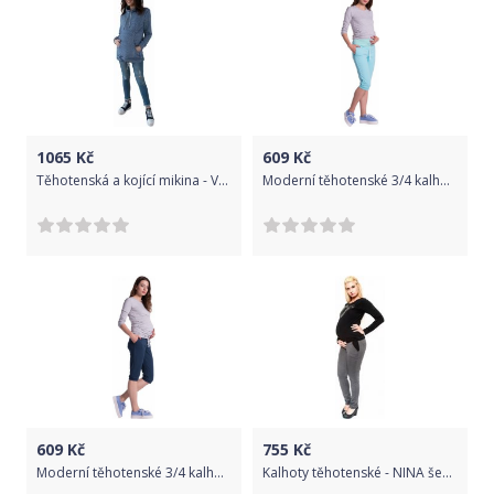
1065
Kč
609
Kč
Těhotenská a kojící mikina - VZOR jeans - Bee MaaMaa velikost S
Moderní těhotenské 3/4 kalhoty s kapsami - mátové, Velikosti těh. moda L (40)
609
Kč
755
Kč
Moderní těhotenské 3/4 kalhoty s kapsami - navy, Velikosti těh. moda XXL (44)
Kalhoty těhotenské - NINA šedé - Be MaaMaa velikost S