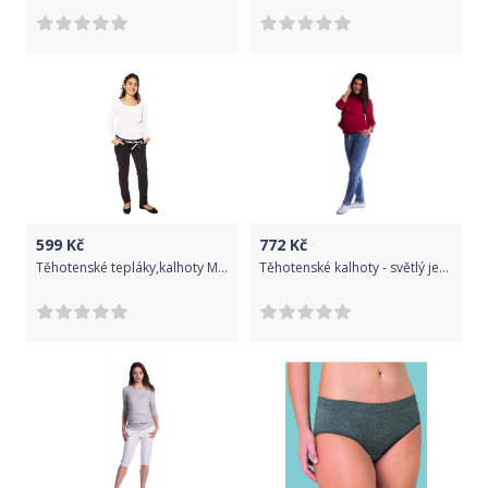
599
Kč
772
Kč
Těhotenské tepláky,kalhoty MONY - černé, Velikosti těh. moda L (40)
Těhotenské kalhoty - světlý jeans - XL (42) / XL