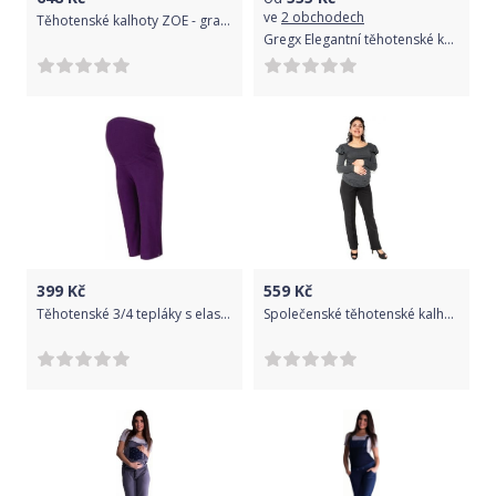
ve
2 obchodech
Těhotenské kalhoty ZOE - grafit/šedé, Velikosti těh. moda S (36)
Gregx Elegantní těhotenské kalhoty JEANS - granátový melír
399
Kč
559
Kč
Těhotenské 3/4 tepláky s elastickým pásem - fialové, Velikosti těh. moda M (38)
Společenské těhotenské kalhoty BEA - černé, Velikosti těh. moda L (40)