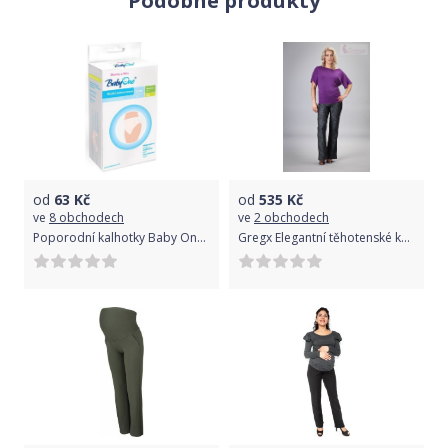
Podobné produkty
od
63
Kč
od
535
Kč
ve
8 obchodech
ve
2 obchodech
Poporodní kalhotky Baby Ono vel.L 5ks
Gregx Elegantní těhotenské kalhoty JEANS - černý melír