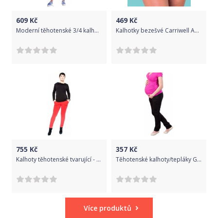
609
Kč
469
Kč
Moderní těhotenské 3/4 kalhoty s kapsami - bílé, Velikosti těh. moda XS (32-34)
Kalhotky bezešvé Carriwell Anthrazit S
755
Kč
357
Kč
Kalhoty těhotenské tvarující - KALI červené - Be MaaMaa velikost XS
Těhotenské kalhoty/tepláky Gregx, Awan s kapsami - černé
Více produktů