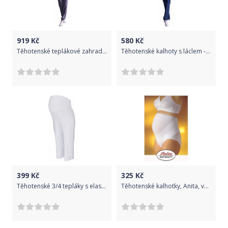
919
Kč
580
Kč
Těhotenské teplákové zahradníky - metalická ocel, Velikosti těh. moda XXL (44)
Těhotenské kalhoty s láclem - tmavý jeans - XXL (44)
399
Kč
325
Kč
Těhotenské 3/4 tepláky s elastickým pásem - bílé, Velikosti těh. moda L (40)
Těhotenské kalhotky, Anita, velikost 48-50, Výprodej