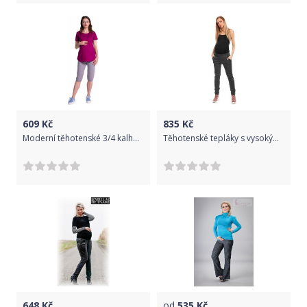
609
Kč
835
Kč
Moderní těhotenské 3/4 kalhoty s kapsami - šedé, Velikosti těh. moda XXL (44)
Těhotenské tepláky s vysokým pásem - KOŽENÉ LEMOVÁNÍ grafitové - Be Maamaa velikost L/XL
648
Kč
od
535
Kč