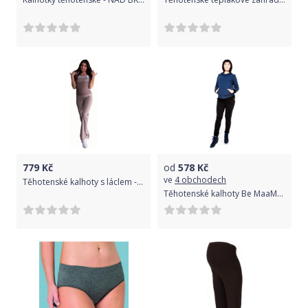
779
Kč
od
578
Kč
ve
4 obchodech
Těhotenské kalhoty s láclem - béžové, Velikosti těh. moda XXL (44)
Těhotenské kalhoty Be MaaMaa - NINA černá