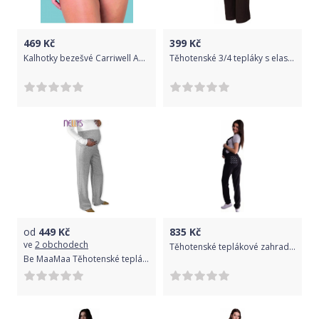
469
Kč
399
Kč
Kalhotky bezešvé Carriwell Anthrazit L
Těhotenské 3/4 tepláky s elastickým pásem - hnědé, Velikosti těh. moda XXL (44)
od
449
Kč
835
Kč
ve
2 obchodech
Těhotenské teplákové zahradníky - černé - XXXL (46)
Be MaaMaa Těhotenské tepláky - šedý melír