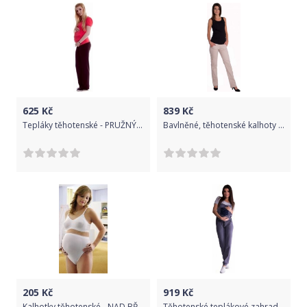
625
Kč
839
Kč
Tepláky těhotenské - PRUŽNÝ LEM hnědé - Be MaaMaa velikost L
Bavlněné, těhotenské kalhoty s kapsami - béžové, Velikosti těh. moda XL (42)
205
Kč
919
Kč
Kalhotky těhotenské - NAD BŘÍŠKO bílé - vel. L - Clematis
Těhotenské teplákové zahradníky - metalická ocel, Velikosti těh. moda XL (42)