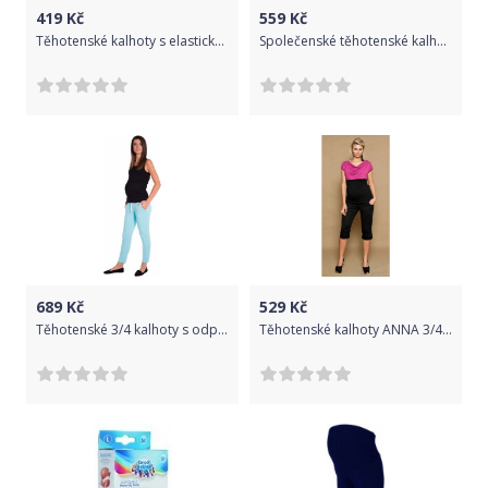
419
Kč
559
Kč
Těhotenské kalhoty s elastickým pásem a kapsami - khaki, Velikosti těh. moda S (36)
Společenské těhotenské kalhoty BEA - černé, Velikosti těh. moda XL (42)
689
Kč
529
Kč
Těhotenské 3/4 kalhoty s odparátelným pásem - mátové, Velikosti těh. moda XXL (44)
Těhotenské kalhoty ANNA 3/4 - černé, Velikosti těh. moda M (38)