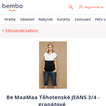
Registrovat se
Hračky
Oblečení
Nábytek
Kočárky
Cestování
Péče o
Těhotenské kalhoty
Be MaaMaa Těhotenské JEANS 3/4 -
granátové