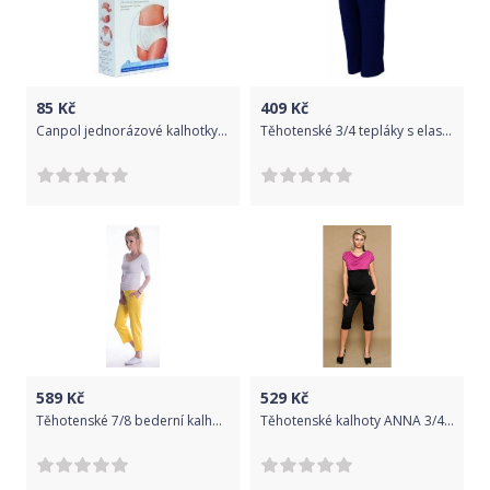
85
Kč
409
Kč
Canpol jednorázové kalhotky 5 ks
Těhotenské 3/4 tepláky s elastickým pásem - granát, Velikosti těh. moda L (40)
589
Kč
529
Kč
Těhotenské 7/8 bederní kalhoty - žluté, Velikosti těh. moda M (38)
Těhotenské kalhoty ANNA 3/4 - černé, Velikosti těh. moda L (40)