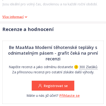
Jsou ideální pro volný čas, dovolenou a na každé roční období.
Materiál:
100% bavlna
Více informací
Recenze a hodnocení
1. Jakost.
Nabízíme ve vel.
XS - XXL
Be MaaMaa Moderní těhotenské tepláky s
odnimatelným pásem - grafit
čeká na první
Rozměry:
viz. obr. tabulka
recenzi
Napište recenzi a jako odměnu dostanete
300 Zlaťáků
Za přínosnou recenzi pro ostatní získáte další výhody.
Rozměry se mohou lišit o 1-2 cm, měřeno v klidovém stavu bez
natažení.
Registrovat se
Máte u nás již účet?
Přihlaste se