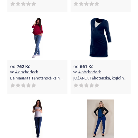
od
762
Kč
od
661
Kč
ve
4 obchodech
ve
4 obchodech
Be MaaMaa Těhotenské kalhoty - světlý jeans, vel. XL
JOŽÁNEK Těhotenská, kojící noční košile JOHANKA dl. rukáv - jeans