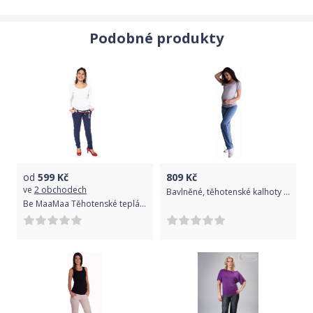
Podobné produkty
od
599
Kč
809
Kč
ve
2 obchodech
Bavlněné, těhotenské kalhoty s regulovatelným pásem - sv. modré, Velikosti těh. moda M (38)
Be MaaMaa Těhotenské tepláky,kalhoty MONY - tm. modré - L