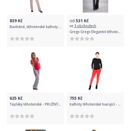
839
Kč
od
531
Kč
ve
3 obchodech
Bavlněné, těhotenské kalhoty s kapsami - béžové, Velikosti těh. moda XXL (44)
Gregx Gregx Elegantní těhotenské kalhoty JEANS - černý melír
625
Kč
755
Kč
Tepláky těhotenské - PRUŽNÝ LEM šedý melír - Be MaaMaa velikost XL
Kalhoty těhotenské tvarující - KALI červené - Be MaaMaa velikost XL