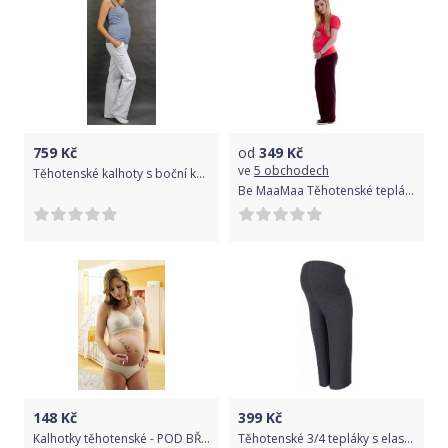
759
Kč
od
349
Kč
ve
5 obchodech
Těhotenské kalhoty s boční kapsou - bílá, Velikosti těh. moda S (36)
Be MaaMaa Těhotenské tepláky - hnědé, vel. XL
148
Kč
399
Kč
Kalhotky těhotenské - POD BŘÍŠKO béžové - vel.S - Clematis
Těhotenské 3/4 tepláky s elastickým pásem - grafit, Velikosti těh. moda L (40)