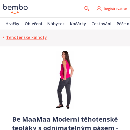
Registrovat se
Hračky
Oblečení
Nábytek
Kočárky
Cestování
Péče o
Těhotenské kalhoty
Be MaaMaa Moderní těhotenské
tepláky s odnimatelným pásem -