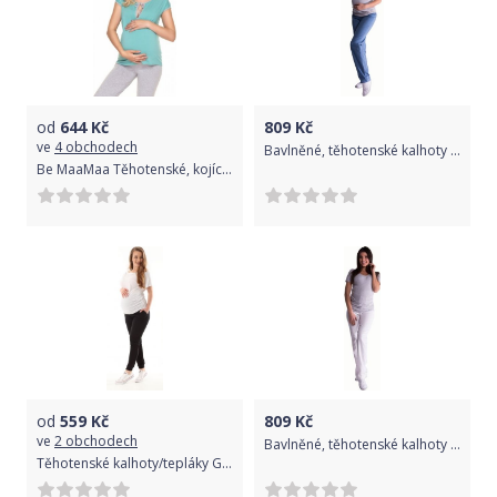
od
644
Kč
809
Kč
ve
4 obchodech
Bavlněné, těhotenské kalhoty s regulovatelným pásem - sv. modré, Velikosti těh. moda S (36)
Be MaaMaa Těhotenské, kojící pyžamo s kr. rukávem - mátová/šedá
od
559
Kč
809
Kč
ve
2 obchodech
Bavlněné, těhotenské kalhoty s regulovatelným pásem - bílé, Velikosti těh. moda XXL (44)
Těhotenské kalhoty/tepláky Gregx, Vigo s kapsami - černé, vel. S