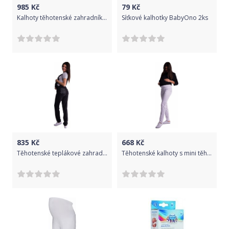
985
Kč
79
Kč
Kalhoty těhotenské zahradníky - ODEPÍNACÍ LACL černé velikost S
Síťkové kalhotky BabyOno 2ks
835
Kč
668
Kč
Těhotenské teplákové zahradníky - černé - L (40)
Těhotenské kalhoty s mini těhotenským pásem - bílé - XL (42)