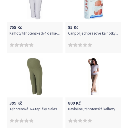
755
Kč
85
Kč
Kalhoty těhotenské 3/4 délka- PRUŽNÝ LEM bílé - Be MaaMaa velikost M
Canpol jednorázové kalhotky 5 ks
399
Kč
809
Kč
Těhotenské 3/4 tepláky s elastickým pásem - olivové, Velikosti těh. moda M (38)
Bavlněné, těhotenské kalhoty s regulovatelným pásem - béžové, Velikosti těh. moda M (38)