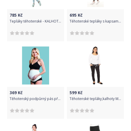
785
Kč
695
Kč
Tepláky těhotenské - KALHOTY SLIM šedý melír - Be MaaMaa velikost S
Těhotenské tepláky s kapsami - VIGO tmavě šedé - Gregx velikost XXL (44)
369
Kč
599
Kč
Těhotenský podpůrný pás přes bříško Carriwell Bílá S
Těhotenské tepláky,kalhoty MONY - černé - M - XL (42)