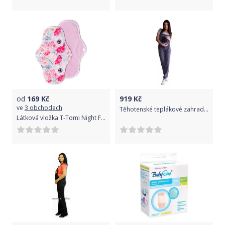
od
169
Kč
919
Kč
ve
3 obchodech
Těhotenské teplákové zahradníky - metalická ocel, Velikosti těh. moda XL (42)
Látková vložka T-Tomi Night Flowers 2021