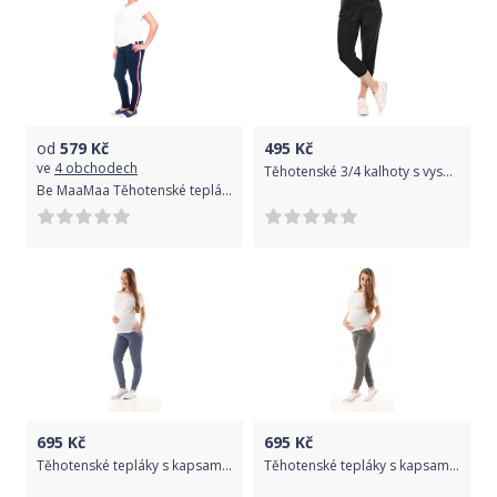
od
579
Kč
495
Kč
ve
4 obchodech
Těhotenské 3/4 kalhoty s vysokým pásem - MAŠLIČKA černé - BeMaaMaa velikost L/XL
Be MaaMaa Těhotenské tepláky/kalhoty Tommy, granátové, vel. XL
695
Kč
695
Kč
Těhotenské tepláky s kapsami - VIGO modrá jeans - Gregx velikost XL (42)
Těhotenské tepláky s kapsami - VIGO tmavě šedé - Gregx velikost XL (42)