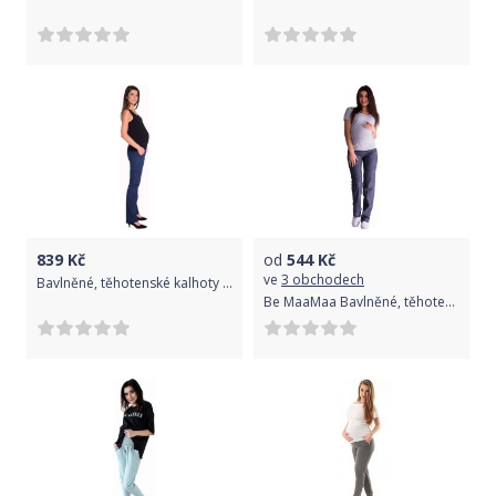
839
Kč
od
544
Kč
ve
3 obchodech
Bavlněné, těhotenské kalhoty s kapsami - granátové, Velikosti těh. moda XXXL (46)
Be MaaMaa Bavlněné, těhotenské kalhoty s regulovatelným pásem - granát, vel. XXL