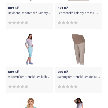
809
Kč
671
Kč
Bavlněné, těhotenské kalhoty s regulovatelným pásem - tm. modré, Velikosti těh. moda XXL (44)
Těhotenské kalhoty s mašlí - Modré
609
Kč
755
Kč
Moderní těhotenské 3/4 kalhoty s kapsami - mátové, Velikosti těh. moda S (36)
Kalhoty těhotenské 3/4 délka- PRUŽNÝ LEM béžové - Be MaaMaa velikost XXL