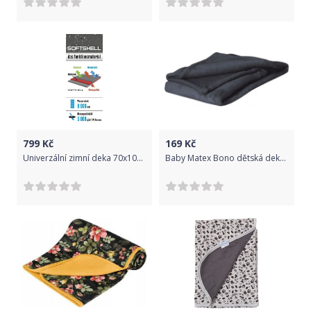
799
Kč
169
Kč
Univerzální zimní deka 70x100 cm ByBoom Softshell Thermo Aktiv Černá/Limeta 2020
Baby Matex Bono dětská deka 75 x 100 cm Černá 45