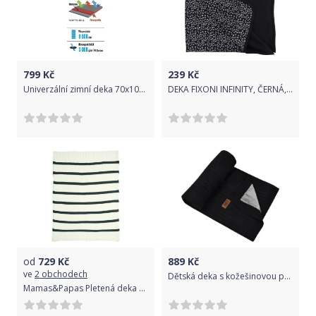
799
Kč
239
Kč
Univerzální zimní deka 70x100 cm ByBoom Softshell Thermo Aktiv Černá/Aqua 2020
DEKA FIXONI INFINITY, ČERNÁ, BAVLNA
od
729
Kč
889
Kč
ve
2 obchodech
Dětská deka s kožešinovou podšívkou 100x80 cm Eko Black 2021
Mamas&Papas Pletená deka Stripe Starry Skies