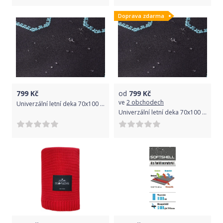
Doprava zdarma
799
Kč
od
799
Kč
ve
2 obchodech
Univerzální letní deka 70x100 cm ByBoom Softshell Thermo Aktiv Černá/Černá 2020
Univerzální letní deka 70x100 cm ByBoom Softshell Thermo Aktiv Černá/Béžová 2020