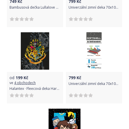
749
Kč
799
Kč
Bambusová dečka Lullalove Červená 2021
Univerzální zimní deka 70x100 cm ByBoom Softshell Thermo Aktiv Černá/Béžová 2020
od
199
Kč
799
Kč
ve
4 obchodech
Univerzální zimní deka 70x100 cm ByBoom Softshell Thermo Aktiv Černá/Fuchsie 2020
Halantex · Fleecová deka Harry Potter s erbem školy čar a kouzel v Bradavicích - Polar fleece - 130 x 170 cm