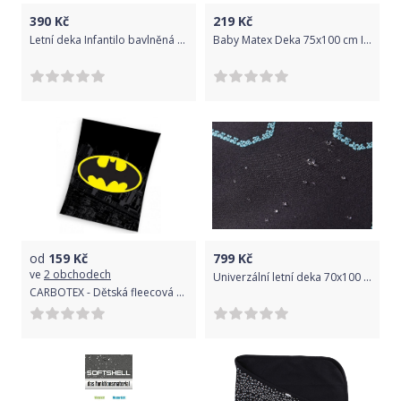
390
Kč
219
Kč
Letní deka Infantilo bavlněná 75x100 cm květiny
Baby Matex Deka 75x100 cm Ines Černý Domeček I-27
od
159
Kč
799
Kč
ve
2 obchodech
Univerzální letní deka 70x100 cm ByBoom Softshell Thermo Aktiv Černá/Fuchsie 2020
CARBOTEX - Dětská fleecová deka znak Batman - Gotham / 110 x 140 cm