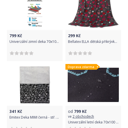
799
Kč
299
Kč
Univerzální zimní deka 70x100 cm ByBoom Softshell Thermo Aktiv Černá/Šedá 2020
Bellatex ELLA dětská přikrývka - 75x100 cm - srdíčka
Doprava zdarma
341
Kč
od
799
Kč
ve
2 obchodech
Emitex Deka MIMI černá - stř. kytky + velvet sv. šedý
Univerzální letní deka 70x100 cm ByBoom Softshell Thermo Aktiv Černá/Aqua 2020