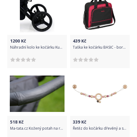
1200
Kč
439
Kč
Náhradní kolo ke kočárku Kunert Tiaro - zadní
Taška ke kočárku BASIC - bordó
518
Kč
339
Kč
Ma-tata.cz Kožený potah na rukojeť kočárku - rodič Značka kočárku: X-Lander, Barva: černá, Model kočárku: X-Move
Řetěz do kočárku dřevěný a silikon - Růžový (Goki)