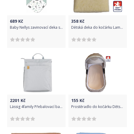
689
Kč
358
Kč
Baby Nellys zavinovací deka s kapucí Velvet/bavlna, New Forest Friends - mátová
Dětská deka do kočárku Lama, žlutá se slonem
2201
Kč
155
Kč
Lässig 4family Přebalovací batoh/taška Lässig Green Label Tyve Backpack Grey
Prostěradlo do kočárku Dětský svět meruňkové