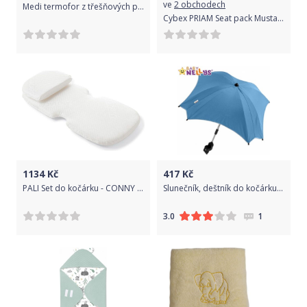
ve
2 obchodech
Medi termofor z třešňových pecek malý - šedá/bílé hvězdičky
Cybex PRIAM Seat pack Mustard Yellow | yellow 2022
1134
Kč
417
Kč
PALI Set do kočárku - CONNY MEMORY
Slunečník, deštník do kočárku Baby Nellys ® - modrý
1
3.0