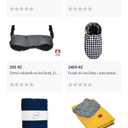
235
Kč
2450
Kč
Zimní rukávník na kočárek, Dětský svět, LUX, šedá/nejtm.šedá
Fusak do kočárku i autosedačky fleece - ŠACHOVNICE černo-bílá - Belisima