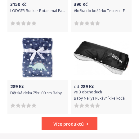
3150
Kč
390
Kč
LODGER Bunker Botanimal Parrot
Vložka do kočárku Tesoro - Fabio
289
Kč
od
289
Kč
ve
3 obchodech
Dětská deka 75x100 cm Baby Matex Ricco
Baby Nellys Rukávník ke kočárku Baby Nellys ® minky - bílá/černý
Více produktů