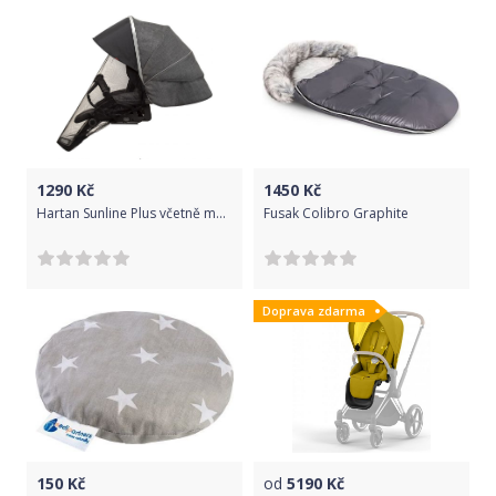
1290
Kč
1450
Kč
Hartan Sunline Plus včetně moskytiery 2022
Fusak Colibro Graphite
Doprava zdarma
150
Kč
od
5190
Kč