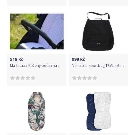
518
Kč
999
Kč
Ma-tata.cz Kožený potah na madlo kočárku - dítě Značka kočárku: Cybex, Barva: krémová, Model kočárku: Eezy S+
Nuna transportbag TRVL, přepravní taška