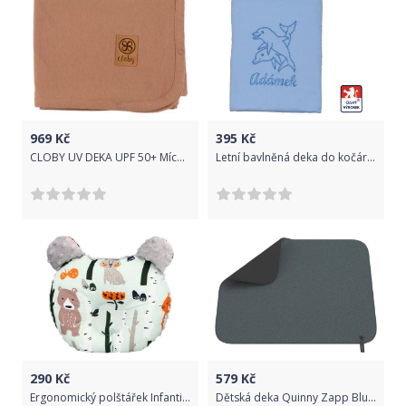
969
Kč
395
Kč
CLOBY UV DEKA UPF 50+ Míconut Brown
Letní bavlněná deka do kočárku se jménem Dětský svět DVOJITÁ Adámek
290
Kč
579
Kč
Ergonomický polštářek Infantilo medvídek grey/forest friends
Dětská deka Quinny Zapp Blush 2019