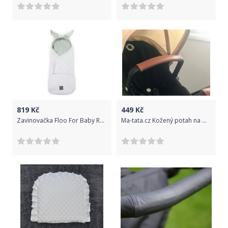
819
Kč
449
Kč
Zavinovačka Floo For Baby Rabbit Grey 2021
Ma-tata.cz Kožený potah na madlo kočárku - dítě Značka kočárku: Bugaboo, Barva: hnědá, Model kočárku: Bee