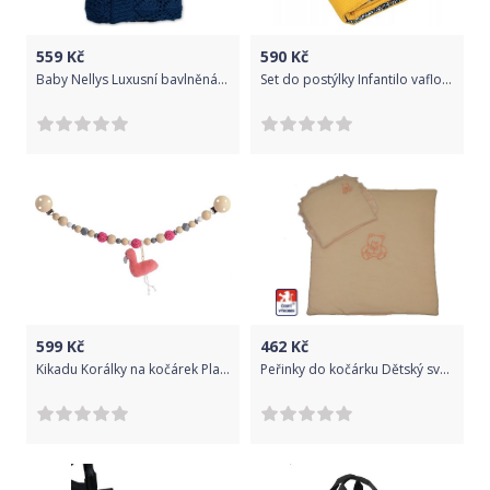
559
Kč
590
Kč
Baby Nellys Luxusní bavlněná hačkována deka, dečka LOVE, 75x95cm - granát
Set do postýlky Infantilo vaflový yellow/pebblestone
599
Kč
462
Kč
Kikadu Korálky na kočárek Plameňák
Peřinky do kočárku Dětský svět mako, světle meruňkové s medvídkem