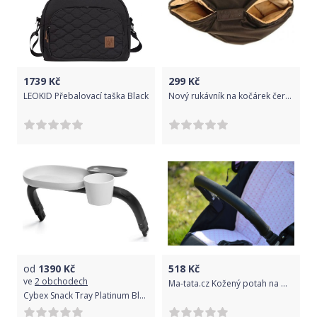
1739
Kč
299
Kč
LEOKID Přebalovací taška Black
Nový rukávník na kočárek černo béžový Kaarsgaren
od
1390
Kč
518
Kč
ve
2 obchodech
Ma-tata.cz Kožený potah na madlo kočárku - dítě Značka kočárku: Baby Jogger, Barva: krémová, Model kočárku: City Elite
Cybex Snack Tray Platinum Black 2019-20