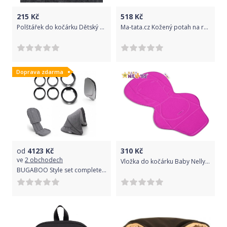
215
Kč
518
Kč
Polštářek do kočárku Dětský svět bílý Minky
Ma-tata.cz Kožený potah na rukojeť kočárku - rodič Značka kočárku: X-Lander, Barva: černá, Model kočárku: America
Doprava zdarma
od
4123
Kč
310
Kč
ve
2 obchodech
Vložka do kočárku Baby Nellys ® - růžová
BUGABOO Style set complete Ant Grey Melange - Grey Melange