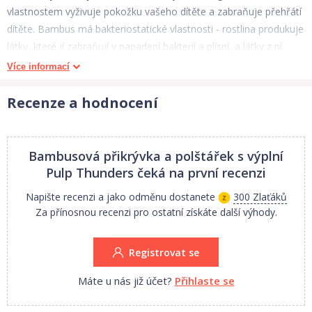
vlastnostem vyživuje pokožku vašeho dítěte a zabraňuje přehřátí
dítěte. Bambus má bakteriostatické vlastnosti - rostlina produkuje
látky, které jí zabraňují v napadení bakterií a plísní, a látky z ní
vyrobené si zachovávají tuto vlastnost i přes opakované použití a
Více informací
praní. Zabraňuje také vzniku nepříjemných pachů. Originální
design zajistí jedinečnost výzdoby pokoje dítěte. Materiál: 100%
Recenze a hodnocení
bambusová viskóza, náplň antialergický polyester Produkty PULP
jsou certifikovány Oeko-Tex Standard 100. Doporučené ruční mytí
při maximální teplotě 40 ° C Vlastnosti: extrémně měkké
Bambusová přikrývka a polštářek s výplní
antibakteriální dokonale absorbují vlhkost thermoreulatory - chladí
Pulp Thunders
čeká na první recenzi
v létě, udržují teplo v zimě a mají uklidňující účinek na pokožku
Napište recenzi a jako odměnu dostanete
300 Zlaťáků
dítěte ekologický Rozměry přikrývka: 70 cm x 85 cm +/- 2 cm
Za přínosnou recenzi pro ostatní získáte další výhody.
polštář: 30cm x 40cm +/- 2 cm
Registrovat se
Máte u nás již účet?
Přihlaste se