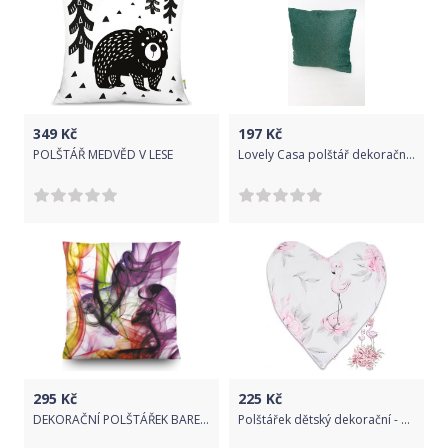
349
Kč
197
Kč
POLŠTÁŘ MEDVĚD V LESE
Lovely Casa polštář dekorační COPENHAGUE 50x50cm tmavě zelená
295
Kč
225
Kč
DEKORAČNÍ POLŠTÁŘEK BAREVNÝ KOUŘ
Polštářek dětský dekorační - SRDÍČKO PLAMEŇÁK růžový - BabyNellys