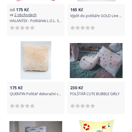
od
175
Kč
165
Kč
ve
2 obchodech
Výplň do polštáře GOLD Line 40x40 cm
HALANTEX - Polštářek L.O.L. Surprise, 40 x 40 cm
175
Kč
230
Kč
QUENTIN Polštář dekorační chlup 40 x 40 cm béžová
POLŠTÁŘ CUTE BUBBLE GIRLY