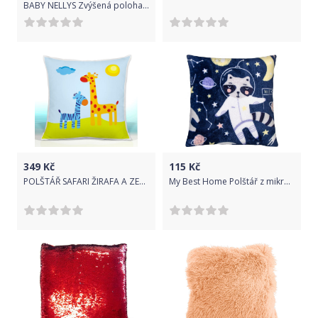
BABY NELLYS Zvýšená poloha/klín - smetanový
349
Kč
115
Kč
POLŠTÁŘ SAFARI ŽIRAFA A ZEBRA 22 + VÝPLŇ
My Best Home Polštář z mikrovlákna CUTE ANIMALS mýval 40x40 cm