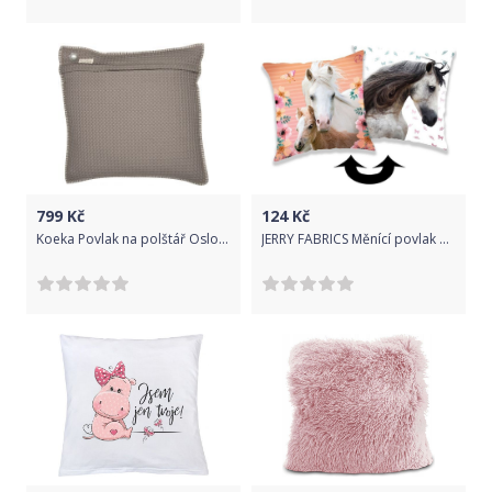
799
Kč
124
Kč
Koeka Povlak na polštář Oslo 50 x 50 cm - taupe/soft grey
JERRY FABRICS Měnící povlak na polštář s flitry Horse square 40x40