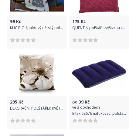
99
Kč
175
Kč
KHC BIO špaldový dětský polštářek Kočičky3 nahřívací 20 x 20 cm Pratelný potah
QUENTIN polštář s výšivkou tm. Fialový 45x45cm
295
Kč
od
39
Kč
ve
3 obchodech
DEKORAČNÍ POLŠTÁŘEK KVĚTINY
Intex 68676 nafukovací polštářek 43x28x9