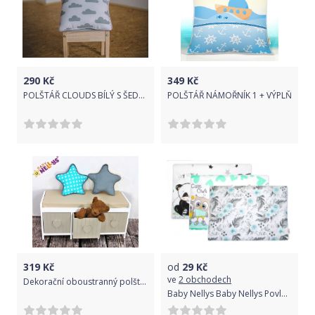
290
Kč
349
Kč
POLŠTÁŘ CLOUDS BÍLÝ S ŠEDÝMI MRAKY, RŮŽOVÝ LEM
POLŠTÁŘ NÁMOŘNÍK 1 + VÝPLŇ
319
Kč
od
29
Kč
ve
2 obchodech
Dekorační oboustranný polštářek - HVĚZDIČKA vzor č. 4
Baby Nellys Baby Nellys Povlak na polštářek 40x40cm, mix vzorů - neutrální barvy - 1 ks