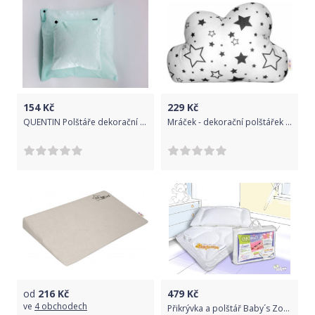
154
Kč
229
Kč
QUENTIN Polštáře dekorační s výplní 2 ks světle zelená
Mráček - dekorační polštářek - černé hvězdy a hvězdičky
od
216
Kč
479
Kč
ve
4 obchodech
Přikrývka a polštář Baby´s Zone Otonio-Comfort