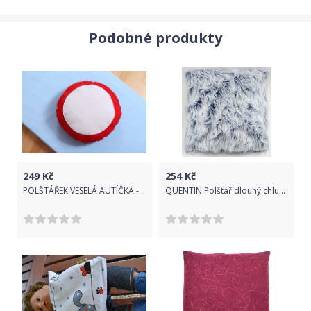
Podobné produkty
249
Kč
254
Kč
POLŠTÁŘEK VESELÁ AUTÍČKA - ZÁKAZ VJEZDU
QUENTIN Polštář dlouhý chlup s výplní 45x45 cm tmavě modrá