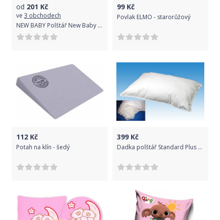
od
201
Kč
99
Kč
ve
3 obchodech
Povlak ELMO - starorůžový
NEW BABY Polštář New Baby s potiskem Jsem jen tvoje! 40x40 cm růžový
112
Kč
399
Kč
Potah na klín - šedý
Dadka polštář Standard Plus 70x90