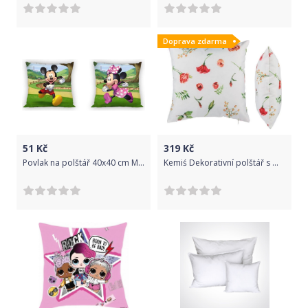
Doprava zdarma
51
Kč
319
Kč
Povlak na polštář 40x40 cm Mickey and Minnie
Kemiś Dekorativní polštář s motivem růží