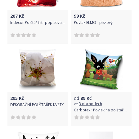
207
Kč
99
Kč
Indecor Polštář flitr popisovací barva červ/bílá 40x40 cm
Povlak ELMO - pískový
295
Kč
od
89
Kč
ve
3 obchodech
DEKORAČNÍ POLŠTÁŘEK KVĚTY
Carbotex · Povlak na polštář Zajíček Bing a štěně, 40 x 40 cm, zipový uzávěr