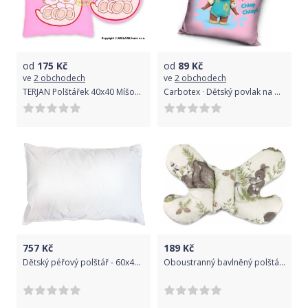
od
175
Kč
od
89
Kč
ve
2 obchodech
ve
2 obchodech
TERJAN Polštářek 40x40 Míšové na měsíčku - růžový
Carbotex · Dětský povlak na polštář Zajíček Bing Bunny - malá slonice Sula - 40 x 40 cm
757
Kč
189
Kč
Dětský péřový polštář - 60x40cm
Oboustranný bavlněný polštářek Motýlek, Pohoda v lese - bílý