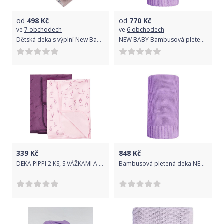
od
498
Kč
od
770
Kč
ve
7 obchodech
ve
6 obchodech
Dětská deka s výplní New Baby Vafle fialová králíčci 80x102 cm
NEW BABY Bambusová pletená deka fialová Bambus 100x80 cm
339
Kč
848
Kč
DEKA PIPPI 2 KS, S VÁŽKAMI A SRDÍČKY, FIALOVÉ, BAVLNA Velikost: ONE SIZE
Bambusová pletená deka NEW BABY 100x80 cm fialová, Fialová