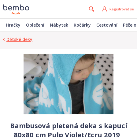
Registrovat se
Hračky
Oblečení
Nábytek
Kočárky
Cestování
Péče o
Dětské deky
Bambusová pletená deka s kapucí
80x80 cm Pulp Violet/Ecru 2019