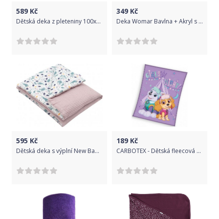
589
Kč
349
Kč
Dětská deka z pleteniny 100x80 cm Eko Butterfly Violet 2021
Deka Womar Bavlna + Akryl s velkou výšivkou 100x150 cm Fialová
595
Kč
189
Kč
Dětská deka s výplní New Baby Vafle fialová králíčci 80x102 cm, Fialová
CARBOTEX - Dětská fleecová deka Tlapková patrola - Paw Patrol - Skye a Everest - fialová / 110 x 140 cm