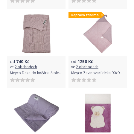
Doprava zdarma
od
740
Kč
od
1250
Kč
ve
2 obchodech
ve
2 obchodech
Meyco Deka do kočárku/kolébky Mini Relief Lilac 2021
Meyco Zavinovací deka 90x90 cm Rabbit Lilac 2021