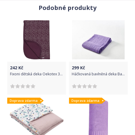
Podobné produkty
242
Kč
299
Kč
Fixoni dětská deka Oekotex 32767 - 0569
Háčkovaná bavlněná deka Baby Dan Lila 2017
Doprava zdarma
Doprava zdarma