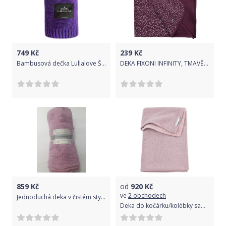
749
Kč
239
Kč
Bambusová dečka Lullalove Švestka 2021
DEKA FIXONI INFINITY, TMAVĚ FIALOVÁ SE SRDÍČKY, BAVLNA
859
Kč
od
920
Kč
ve
2 obchodech
Jednoduchá deka v čistém stylu se vzorem srdíček a motýlů
Deka do kočárku/kolébky samet 75x100 cm Meyco Knit basic Lilac 2021