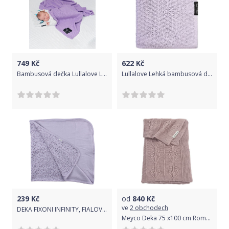
749
Kč
622
Kč
Bambusová dečka Lullalove Levandule 2021
Lullalove Lehká bambusová dečka 90x90 cm Motýlek Pastelová levandule 2021
239
Kč
od
840
Kč
ve
2 obchodech
DEKA FIXONI INFINITY, FIALOVÁ SE SRDÍČKY, BAVLNA
Meyco Deka 75 x100 cm Romantic Flower Lilac 2021