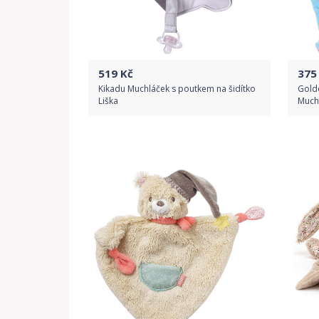
519
Kč
375
Kikadu Muchláček s poutkem na šidítko
Golde
Liška
Much
Do obchodu
Detail produktu