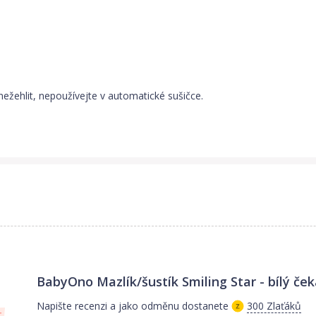
nežehlit, nepoužívejte v automatické sušičce.
BabyOno Mazlík/šustík Smiling Star - bílý
ček
Napište recenzi a jako odměnu dostanete
300 Zlaťáků