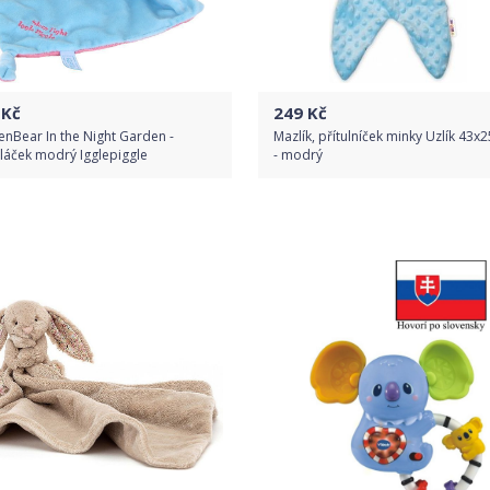
Kč
249
Kč
nBear In the Night Garden -
Mazlík, přítulníček minky Uzlík 43x
láček modrý Igglepiggle
- modrý
Do obchodu
Do obchodu
Detail produktu
Detail produktu