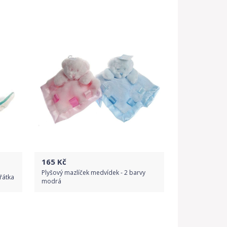
Do obchodu
Detail produktu
165
Kč
Plyšový mazlíček medvídek - 2 barvy
ířátka
modrá
Do obchodu