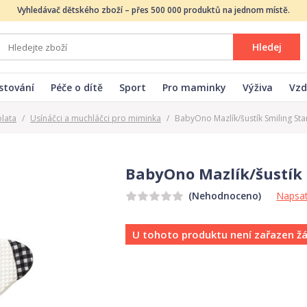
Vyhledávač dětského zboží – přes 500 000 produktů na jednom místě.
Hledej
stování
Péče o dítě
Sport
Pro maminky
Výživa
Vzd
olata
/
Usínáčci a muchláčci pro miminka
/
BabyOno Mazlík/šustík Smiling Star 
BabyOno Mazlík/šustík S
Napsat
(Nehodnoceno)
U tohoto produktu není zařazen ž