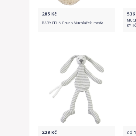
285
Kč
536
MUCH
BABY FEHN Bruno Muchláček, méďa
KYTI
Do obchodu
Detail produktu
229
Kč
od