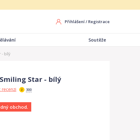
Přihlášení
/
Registrace
ělávání
Soutěže
- bílý
miling Star - bílý
 recenzi
300
ádný obchod.