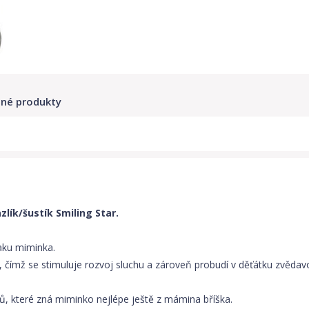
né produkty
lík/šustík Smiling Star.
raku miminka.
it, čímž se stimuluje rozvoj sluchu a zároveň probudí v děťátku zvěda
ků, které zná miminko nejlépe ještě z mámina bříška.