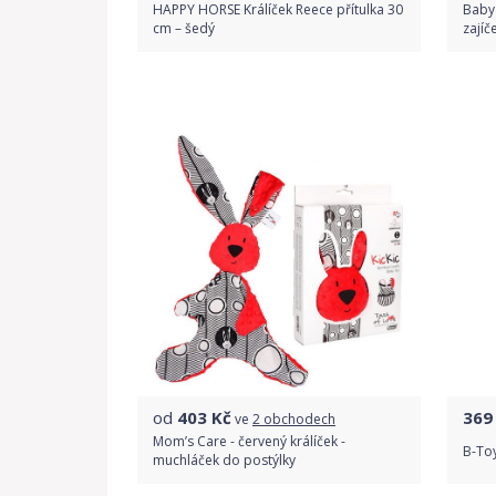
HAPPY HORSE Králíček Reece přítulka 30
Baby 
cm – šedý
zajíč
Do obchodu
Detail produktu
od
403
Kč
369
ve
2 obchodech
Mom’s Care - červený králíček -
B-Toy
muchláček do postýlky