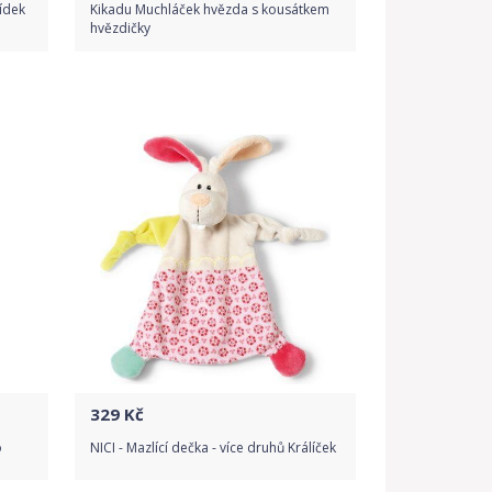
ídek
Kikadu Muchláček hvězda s kousátkem
hvězdičky
Do obchodu
Detail produktu
329
Kč
o
NICI - Mazlící dečka - více druhů Králíček