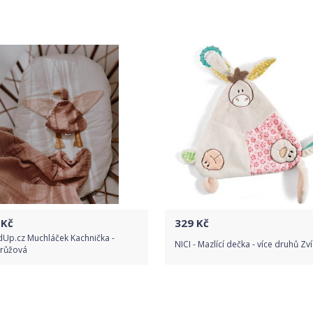
Do obchodu
Do obchodu
Detail produktu
Detail produktu
Kč
329
Kč
dUp.cz Muchláček Kachnička -
NICI - Mazlící dečka - více druhů Zv
orůžová
Do obchodu
Do obchodu