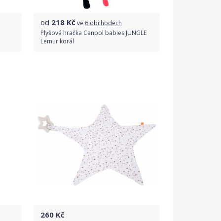
od
218
Kč
ve
6 obchodech
Plyšová hračka Canpol babies JUNGLE
Lemur korál
Porovnat ceny
260
Kč