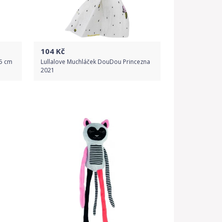
104
Kč
25 cm
Lullalove Muchláček DouDou Princezna
2021
Do obchodu
Detail produktu