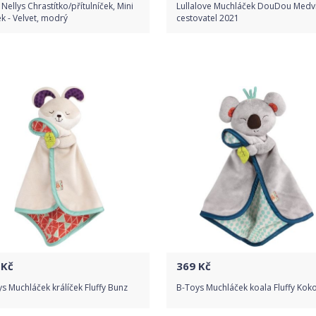
Nellys Chrastítko/přítulníček, Mini
Lullalove Muchláček DouDou Medv
ek - Velvet, modrý
cestovatel 2021
Porovnat ceny
Do obchodu
Detail produktu
Kč
369
Kč
s Muchláček králíček Fluffy Bunz
B-Toys Muchláček koala Fluffy Kok