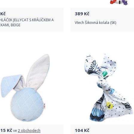
Kč
389
Kč
LÁČEK JELLYCAT S KRÁLÍČKEM A
Vtech Šikovná kolala (SK)
ČKAMI, BEIGE
Do obchodu
Do obchodu
Detail produktu
Detail produktu
115
Kč
104
Kč
ve
2 obchodech