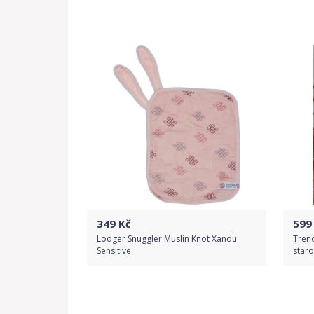
Porovnat ceny
349
Kč
599
Lodger Snuggler Muslin Knot Xandu
Tren
Sensitive
star
Do obchodu