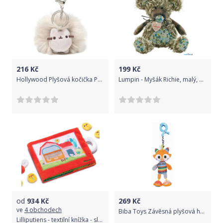
216
Kč
199
Kč
Hollywood Plyšová kočička Pusheen - přívěsek 7 cm
Lumpin - Myšák Richie, malý, 27cm
od
934
Kč
269
Kč
ve
4 obchodech
Biba Toys Závěsná plyšová hračka s rolničkou a chrastítky, Liška
Lilliputiens - textilní knížka - slepička Paulette hledá kuřátka