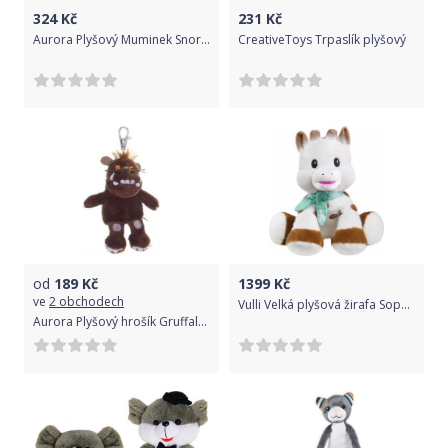
324
Kč
231
Kč
Aurora Plyšový Muminek Snorkmaiden - Moomin 16,5 cm
CreativeToys Trpaslík plyšový
od
189
Kč
1399
Kč
ve
2 obchodech
Vulli Velká plyšová žirafa Sophie, 35 cm
Aurora Plyšový hrošík Gruffalo - klíčenka (11,5 cm)