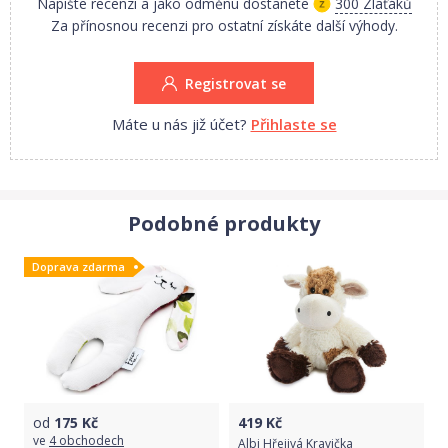
Napište recenzi a jako odměnu dostanete
300 Zlaťáků
Za přínosnou recenzi pro ostatní získáte další výhody.
Registrovat se
Máte u nás již účet?
Přihlaste se
Podobné produkty
Doprava zdarma
od
175
Kč
419
Kč
ve
4 obchodech
Albi Hřejivá Kravička