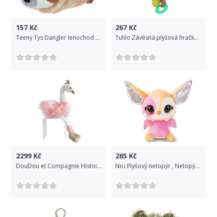
157
Kč
267
Kč
Teeny Tys Dangler lenochod 10 cm
Tulilo Závěsná plyšová hračka Tulilo s melodií Zebra s hvězdou, 22 cm - žlutá
2299
Kč
265
Kč
DouDou et Compagnie Histoire d'Ours Labuť růžová JR 80cm
Nici Plyšový netopýr , Netopýr, 16 cm, 45295