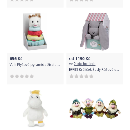
656
Kč
od
1190
Kč
ve
2 obchodech
Vulli Plyšová pyramida žirafa Sophie
EFFIKI Králíček Šedý Růžové uši s domečkem