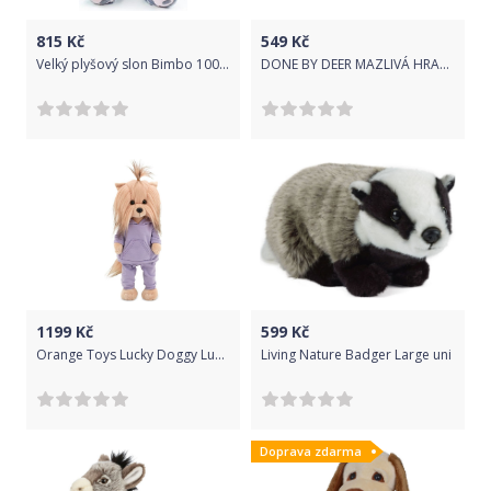
815
Kč
549
Kč
Velký plyšový slon Bimbo 100 cm
DONE BY DEER MAZLIVÁ HRAČKA ZEBEE - ČERNÉ PROUŽKY
1199
Kč
599
Kč
Orange Toys Lucky Doggy Lucky Yoyo Blueberry Ice Cream Yoyo s tělíčkem s kostřičkou LD2/080
Living Nature Badger Large uni
Doprava zdarma