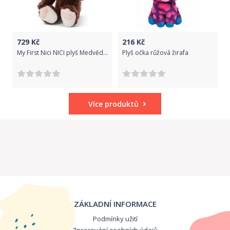
729
Kč
216
Kč
My First Nici NICI plyš Medvěd hnědý, 35 cm (eco-green)
Plyš očka růžová žirafa
Více produktů
ZÁKLADNÍ INFORMACE
Podmínky užití