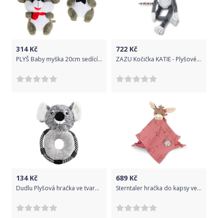
314
Kč
722
Kč
PLYŠ Baby myška 20cm sedící 2 druhy *PLYŠOVÉ HRAČKY*
ZAZU Kočička KATIE - Plyšové noční světlo s melodiemi
134
Kč
689
Kč
Dudlu Plyšová hračka ve tvaru koaly - 27x22 cm
Sterntaler hračka do kapsy velká, mušelín, nechrastící oslík Emmily 35 cm 3222107