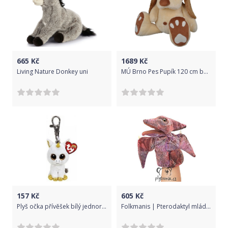
665
Kč
1689
Kč
Living Nature Donkey uni
MÚ Brno Pes Pupík 120 cm béžový
157
Kč
605
Kč
Plyš očka přívěšek bílý jednorožec
Folkmanis | Pterodaktyl mládě plyšový