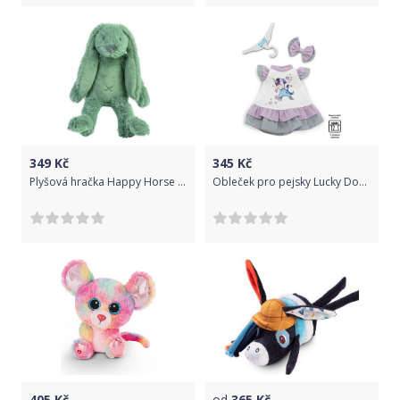
349
Kč
345
Kč
Plyšová hračka Happy Horse Králíček Richie 28 cm Tiny Zelený
Obleček pro pejsky Lucky Doggy - sada "Elegance" od firmy ORANGE TOYS
405
Kč
od
365
Kč