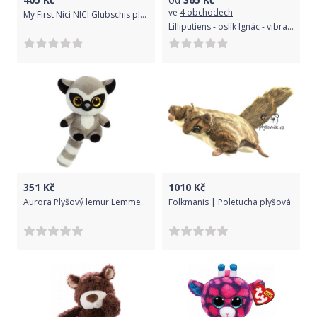
ve
4 obchodech
My First Nici NICI Glubschis plyš Myš Candypop 25cm
Lilliputiens - oslík Ignác - vibrační hračka
351
Kč
1010
Kč
Aurora Plyšový lemur Lemmee Baby - YooHoo (20 cm)
Folkmanis | Poletucha plyšová