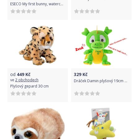
ESECO My first bunny, watercolor flowers
od
449
Kč
329
Kč
ve
2 obchodech
Dráček Damin plyšový 19cm na baterie
Plyšový gepard 30 cm