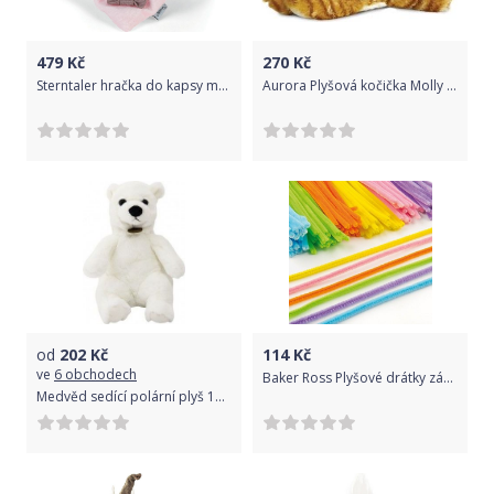
479
Kč
270
Kč
Sterntaler hračka do kapsy malá, nechrastící, 20 cm, koník Pauline 3202003
Aurora Plyšová kočička Molly - Flopsie (20,5 cm)
od
202
Kč
114
Kč
ve
6 obchodech
Baker Ross Plyšové drátky zářivé cenově výhodné balení (EV2713)
Medvěd sedící polární plyš 15x25x19cm 0+