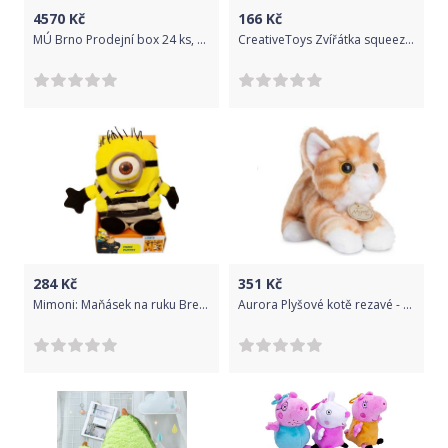
4570
Kč
166
Kč
MÚ Brno Prodejní box 24 ks, Krtek kalhotky
CreativeToys Zvířátka squeeze plyšové
284
Kč
351
Kč
Mimoni: Maňásek na ruku Breakout Carl
Aurora Plyšové kotě rezavé - Miyoni (20 cm)