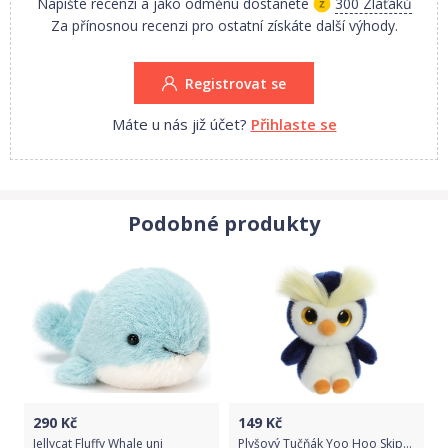
Napište recenzi a jako odměnu dostanete
300 Zlaťáků
Za přínosnou recenzi pro ostatní získáte další výhody.
Registrovat se
Máte u nás již účet?
Přihlaste se
Podobné produkty
290
Kč
149
Kč
Jellycat Fluffy Whale uni
Plyšový Tučňák Yoo Hoo Skipee 15 cm