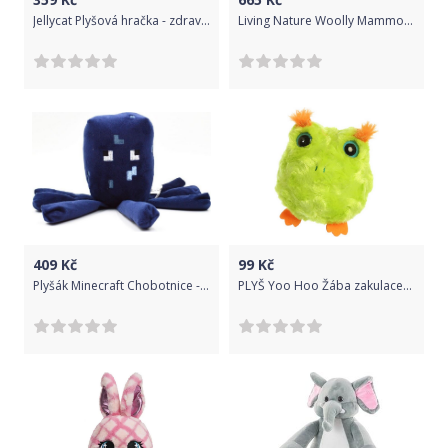
Jellycat Plyšová hračka - zdravá zelenina Pórek uni
Living Nature Woolly Mammoth Large uni
409
Kč
99
Kč
Plyšák Minecraft Chobotnice - 16 cm
PLYŠ Yoo Hoo Žába zakulacené zvířátko YooHoo & Friends *PLYŠOVÉ HRAČKY*