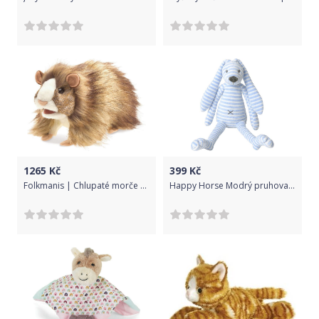
1265
Kč
399
Kč
Folkmanis | Chlupaté morče plyšák
Happy Horse Modrý pruhovaný králíček Reece no. 2 vel.40 cm