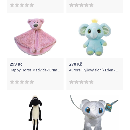
299
Kč
270
Kč
Happy Horse Medvídek Brim přítulka vel. 29 cm
Aurora Plyšový sloník Eden - YooHoo - 15 cm