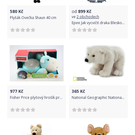
580
Kč
od
899
Kč
ve
2 obchodech
Plyšák Ovečka Shaun 40 cm
Epee Jak vycvičit draka Bleskoběska 60 cm plyš
977
Kč
365
Kč
Fisher Price plyšový hrošík projektor na zeď CGN86
National Geographic National Geographic plyšák Lední medvěd 25 cm