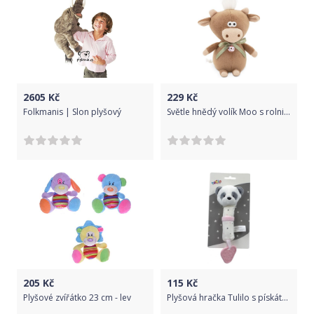
2605
Kč
229
Kč
Folkmanis | Slon plyšový
Světle hnědý volík Moo s rolničkou od firmy ORANGE TOYS - 12 cm
205
Kč
115
Kč
Plyšové zvířátko 23 cm - lev
Plyšová hračka Tulilo s pískátkem a kousátkem Panda růžová 16cm