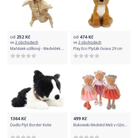
od
252
Kč
od
474
Kč
ve
2 obchodech
ve
2 obchodech
Maňásek uzlíkový - Medvídek 30 cm
Play Eco Plyšák čivava 29 cm
1364
Kč
499
Kč
Dudlu Plyš Border Kolie
Bukowski Medvěd Meli v růžových šatičkách