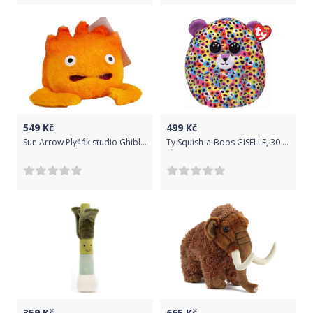
549
Kč
499
Kč
Sun Arrow Plyšák studio Ghibli - Calcifer
Ty Squish-a-Boos GISELLE, 30 cm - rainbow leopard with horn (1)
359
Kč
665
Kč