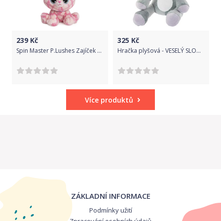
239
Kč
325
Kč
Spin Master P.Lushes Zajíček Trixie
Hračka plyšová - VESELÝ SLONÍK šedý 29cm - Tulimi
Více produktů
ZÁKLADNÍ INFORMACE
Podmínky užití