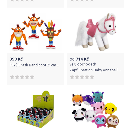
399
Kč
od
714
Kč
ve
8 obchodech
PLYŠ Crash Bandicoot 21cm 3 druhy *PLYŠOVÉ HRAČKY*
Zapf Creation Baby Annabell Little Sweet Poník 36 cm