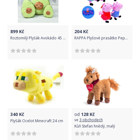
899
Kč
204
Kč
Roztomilý Plyšák Avokádo 45 cm
RAPPA Plyšové prasátko Peppa Pig 14 cm
340
Kč
od
128
Kč
ve
3 obchodech
Plyšák Ocelot Minecraft 24 cm
Kůň Stefan hnědý, malý