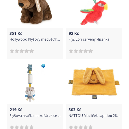
351
Kč
92
Kč
Hollywood Plyšový medvěď hnědý - Eco Buddies - 30 cm
Plyš Lori červený klíčenka
219
Kč
303
Kč
Plyšová hračka na kočárek se zvonečkem a klipsem Canpol babies modrý medvídek 68/066
NATTOU Mazlíček Lapidou 28x28 cm Ocher 2021