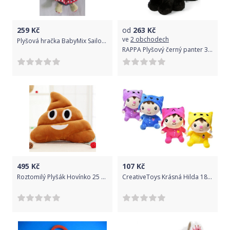
259
Kč
od
263
Kč
ve
2 obchodech
Plyšová hračka BabyMix Sailor Girl
RAPPA Plyšový černý panter 30 cm ECO-FRIENDLY
495
Kč
107
Kč
Roztomilý Plyšák Hovínko 25 cm
CreativeToys Krásná Hilda 18cm