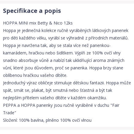
Specifikace a popis
HOPPA MINI mix Betty & Nico 12ks
Hoppa je jedinečná kolekce ručně vyráběných látkových panenek
pro děti každého věku, vyrábí se výhradně z přírodních materiálů.
Hoppa je navržena tak, aby se stala více než panenkou-
kamarádem, hračkou nebo šidítkem. Výplň ze 100% ovčí vlny
snadno absorbuje vůně a nabízí tak uklidňující aroma známých
vůní, které jsou důvodem, proč se panenka. Hoppa brzy stane
oblíbenou hračkou vašeho dítěte.
Jednoduchý výraz obličeje stimuluje dětskou fantazii. Hoppa může
spát, smát se, plakat, být smutná nebo šťastná a být tak
nejlepším přítelem vašeho dítěte v každém okamžiku.
PEPPA a HOPPA panenky jsou ručně vyráběné v duchu "Fair
Trade"
Složení: 100% bavlna, plněno 100% ovčí vlnou