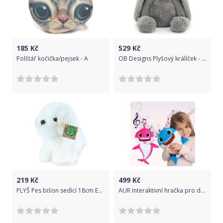
185
Kč
529
Kč
Polštář kočička/pejsek - A
OB Designs Plyšový králíček - Grey 40 cm
219
Kč
499
Kč
PLYŠ Pes bišon sedící 18cm Eco-Friendly *PLYŠOVÉ HRAČKY*
AUR Interaktivní hračka pro děti SHARK Barva: Žlutá