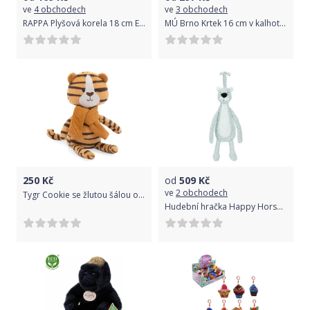
ve
4 obchodech
ve
3 obchodech
RAPPA Plyšová korela 18 cm ECO-FRIENDLY
MÚ Brno Krtek 16 cm v kalhotkách
250
Kč
od
509
Kč
ve
2 obchodech
Tygr Cookie se žlutou šálou od firmy ORANGE TOYS - 14 cm
Hudební hračka Happy Horse Panter Polo