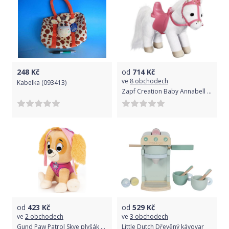
248
Kč
od
714
Kč
ve
8 obchodech
Kabelka (093413)
Zapf Creation Baby Annabell Little Sweet Poník 36 cm
od
423
Kč
od
529
Kč
ve
2 obchodech
ve
3 obchodech
Gund Paw Patrol Skye plyšák 23 cm
Little Dutch Dřevěný kávovar