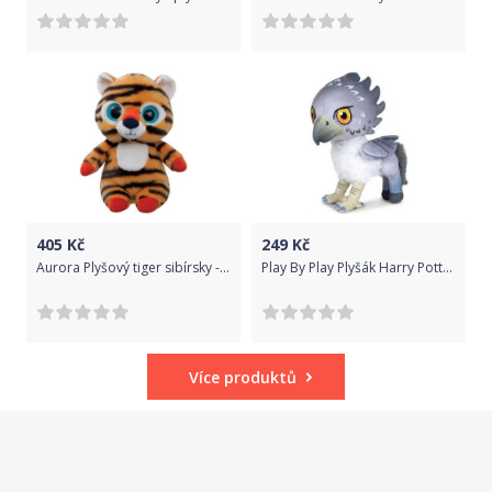
405
Kč
249
Kč
Aurora Plyšový tiger sibírsky - YooHoo - 23 cm
Play By Play Plyšák Harry Potter 20cm DESIGN: KLOFAN
Více produktů