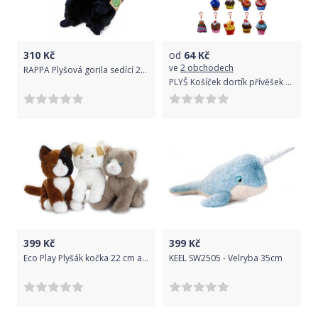
310
Kč
od
64
Kč
ve
2 obchodech
RAPPA Plyšová gorila sedící 23 cm ECO-FRIENDLY
PLYŠ Košíček dortík přívěšek cupcake s klipem *PLYŠOVÉ HRAČKY*
399
Kč
399
Kč
Eco Play Plyšák kočka 22 cm assort
KEEL SW2505 - Velryba 35cm