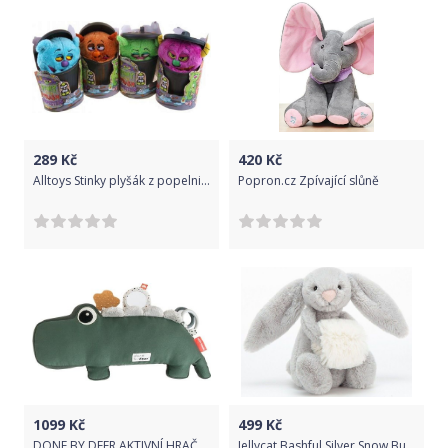
289
Kč
420
Kč
Alltoys Stinky plyšák z popelnice 37 cm - Zelená
Popron.cz Zpívající slůně
1099
Kč
499
Kč
DONE BY DEER AKTIVNÍ HRAČKA CROCO - ZELENÁ
Jellycat Bashful Silver Snow Bunny Small uni