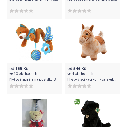
od
155
Kč
od
546
Kč
ve
10 obchodech
ve
4 obchodech
Plyšová spirála na postýlku Baby Mix tyrkysový Medvídek
Plyšový skákací koník se zvukem PlayTo - hnědá