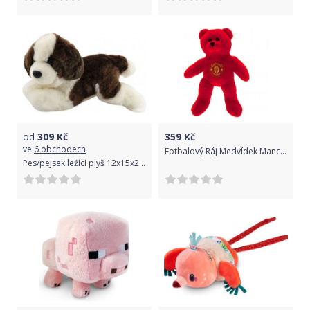
od
309
Kč
359
Kč
ve
6 obchodech
Fotbalový Ráj Medvídek Manchester United FC sb
Pes/pejsek ležící plyš 12x15x28cm 0+