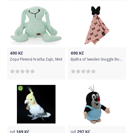
490
Kč
690
Kč
Zopa Pletená hračka Zajíc, Mint
Bjällra of Sweden Snuggle Bow Collection
od
169
Kč
od
297
Kč