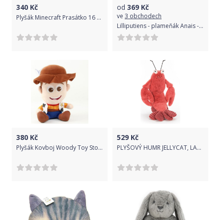
340
Kč
od
369
Kč
ve
3 obchodech
Plyšák Minecraft Prasátko 16 cm
Lilliputiens - plameňák Anais - vibrační hračka
380
Kč
529
Kč
Plyšák Kovboj Woody Toy Story 18 cm
PLYŠOVÝ HUMR JELLYCAT, LARRY, 20 CM