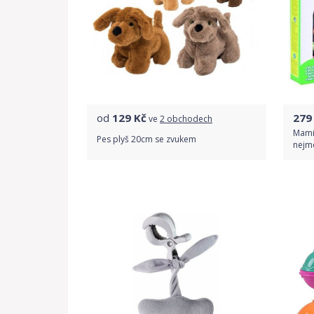
od
129
Kč
279
ve
2 obchodech
Mamid
Pes plyš 20cm se zvukem
nejme
Porovnat ceny