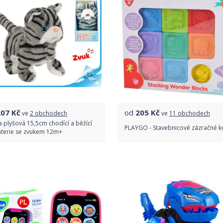
207
Kč
od
205
Kč
ve
2 obchodech
ve
11 obchodech
 plyšová 15,5cm chodící a běžící
PLAYGO - Stavebnicové zázračné k
aterie se zvukem 12m+
Porovnat ceny
Porovnat ceny