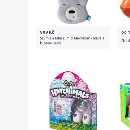
809
Kč
od
Szumisie Mini šumící Medvídek - hlava s
Sklád
klipem- šedý
Do obchodu
Detail produktu