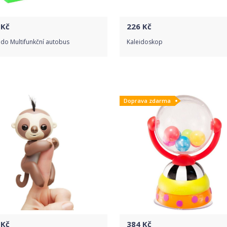
Kč
226
Kč
do Multifunkční autobus
Kaleidoskop
Do obchodu
Do obchodu
Doprava zdarma
Detail produktu
Detail produktu
Kč
384
Kč