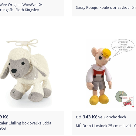
ee Original WowWee®-
Sassy Rotující koule s přísavkou, 6
rlings® - Sloth Kingsley
Do obchodu
Do obchodu
Detail produktu
Detail produktu
9
Kč
od
343
Kč
ve
2 obchodech
taler Chilling box ovečka Edda
MÚ Brno Hurvínek 25 cm mluvící +
968