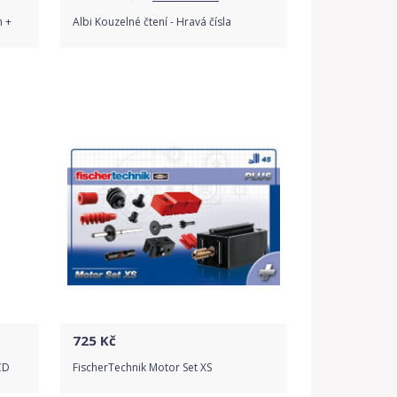
m +
Albi Kouzelné čtení - Hravá čísla
Porovnat ceny
725
Kč
CD
FischerTechnik Motor Set XS