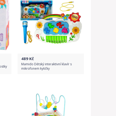
489
Kč
Mamido Dětský interaktivní klavír s
ostky
mikrofonem kytičky
Do obchodu
Detail produktu