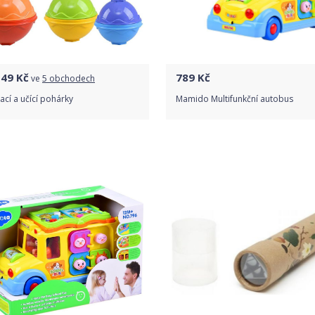
149
Kč
789
Kč
ve
5 obchodech
ací a učící pohárky
Mamido Multifunkční autobus
Porovnat ceny
Do obchodu
Detail produktu