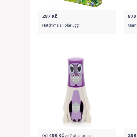
287
Kč
879
Hatchimals Polar Egg
Mami
Do obchodu
Detail produktu
od
499
Kč
299
ve
2 obchodech