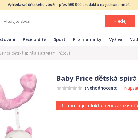
Vyhledávač dětského zboží – přes 500 000 produktů na jednom místě.
Hledej
stování
Péče o dítě
Sport
Pro maminky
Výživa
Vzd
 Price dětská spirála s aktivitami, růžová
Baby Price dětská spirá
Napsat
(Nehodnoceno)
U tohoto produktu není zařazen ž