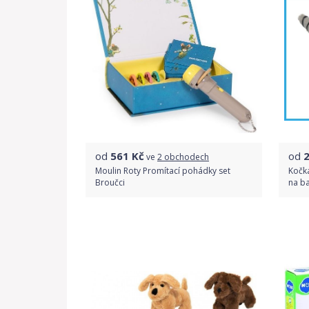
od
561
Kč
od
ve
2 obchodech
Moulin Roty Promítací pohádky set
Kočka
Broučci
na b
Porovnat ceny