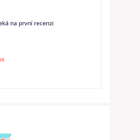
eká na první recenzi
se