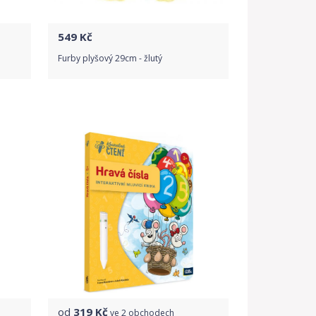
549
Kč
Furby plyšový 29cm - žlutý
1
recenze
4.0
Do obchodu
Detail produktu
od
319
Kč
ve
2 obchodech