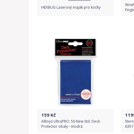
WowW
HEXBUG Laserový maják pro kočky
Finge
Porovnat ceny
159
Kč
119
Alltoys UltraPRO: 50 New Std. Deck
Stern
Protector obaly - modrá
6351