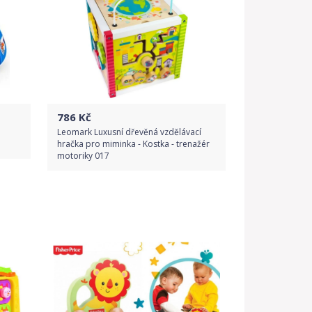
786
Kč
Leomark Luxusní dřevěná vzdělávací
hračka pro miminka - Kostka - trenažér
motoriky 017
Do obchodu
Detail produktu