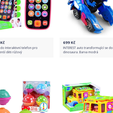
Kč
699
Kč
o Interaktivní telefon pro
INTEREST auto transformující se do
nší děti růžový
dinosaura. Barva modrá
Do obchodu
Do obchodu
Detail produktu
Detail produktu