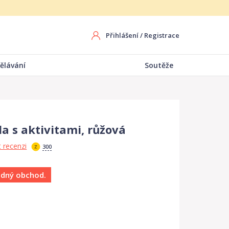
Přihlášení
/
Registrace
ělávání
Soutěže
la s aktivitami, růžová
 recenzi
300
ádný obchod.