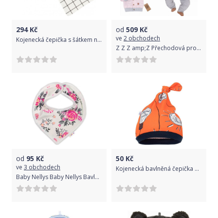
294
Kč
od
509
Kč
ve
2 obchodech
Kojenecká čepička s šátkem na krk New Baby Missy šedá, Šedá, 62 (3-6m)
Z Z Z amp;Z Přechodová prošívaná bundička s kapucí - růžová
od
95
Kč
50
Kč
ve
3 obchodech
Kojenecká bavlněná čepička New Baby Happy Bulbs
Baby Nellys Baby Nellys Bavlněný šátek na krk New Roses - smetanový 50