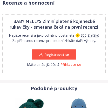
Recenze a hodnocení
Vhodné pro děti do vel. 86.
Detailní rozměr: 10cm.
BABY NELLYS Zimní pletené kojenecké
1.Jakost.
rukavičky - smetana
čeká na první recenzi
Napište recenzi a jako odměnu dostanete
300 Zlaťáků
Za přínosnou recenzi pro ostatní získáte další výhody.
Registrovat se
Máte u nás již účet?
Přihlaste se
Podobné produkty