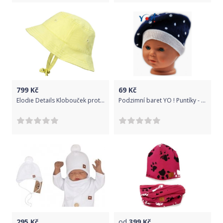
799
Kč
69
Kč
Elodie Details Klobouček proti slunci Sunny Day Yellow 0-6m
Podzimní baret YO ! Puntíky - tm. modrá/ bílé puntíky - 46/48 čepičky obvod
295
Kč
od
399
Kč