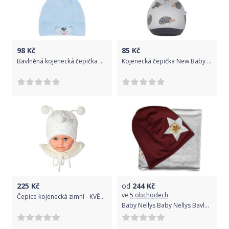
98
Kč
85
Kč
Bavlněná kojenecká čepička Bobas Fashion Lucky modrá, Modrá, 56 (0-3m)
Kojenecká čepička New Baby Ježek
225
Kč
od
244
Kč
ve
5 obchodech
Čepice kojenecká zimní - KVĚTINKY bílá - vel.80
Baby Nellys Baby Nellys Bavlněná sada čepička a nákrčník Nelly Star - bordo s šedou 44/48 čepičky obvod