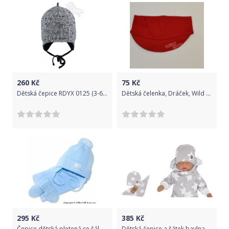
260
Kč
75
Kč
Dětská čepice RDYX 0125 (3-6 měsíců) - RDX
Dětská čelenka, Dráček, Wild Zone červená vel.52-54cm Výprodej
295
Kč
385
Kč
Čepice dětská pletená se šálou - SNOW modrá - vel.9-18měs.
Dětská čepice a šátek bavlna - HVĚZDY na šedém - vel.62