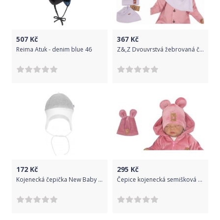
507
Kč
367
Kč
Reima Atuk - denim blue 46
Z&,Z Dvouvrstvá žebrovaná čepička s oušky + šátek, lila, Velikost koj. oblečení 38/40 čepičky obvod
172
Kč
295
Kč
Kojenecká čepička New Baby The Best šedá, Šedá, 86 (12-18m)
Čepice kojenecká semišková - OUŠKA pudrově růžová - vel.56-62