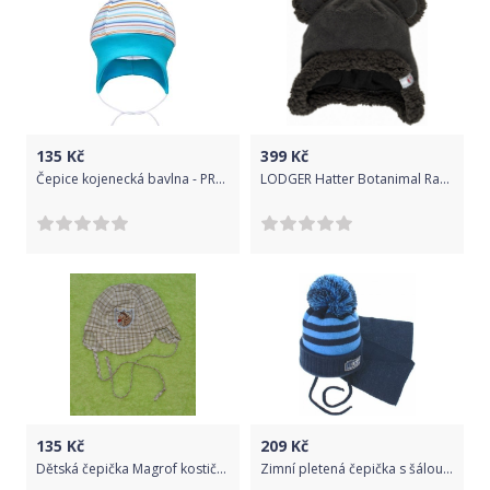
135
Kč
399
Kč
Čepice kojenecká bavlna - PROUŽKY s tyrkysovou - vel.62
LODGER Hatter Botanimal Raven 6-12 měsíců
135
Kč
209
Kč
Dětská čepička Magrof kostička vel.40, Výprodej
Zimní pletená čepička s šálou No.1 Team - proužky granát/modrá