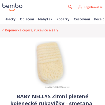
Registrovat se
Hračky
Oblečení
Nábytek
Kočárky
Cestování
Péče o
Kojenecké čepice, rukavice a šály
BABY NELLYS Zimní pletené
kojenecké rukavičky - smetana