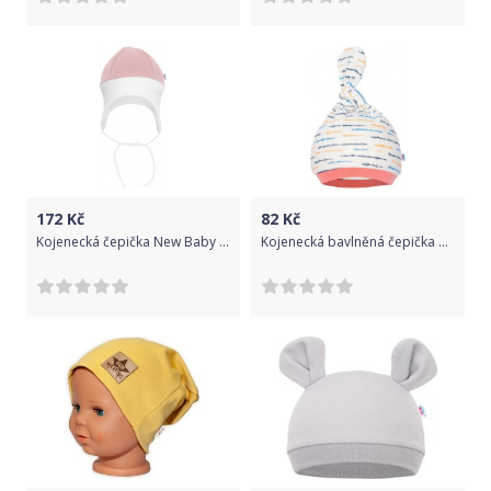
172
Kč
82
Kč
Kojenecká čepička New Baby The Best růžová, Růžová, 56 (0-3m)
Kojenecká bavlněná čepička New Baby Summertime holka, Dle obrázku, 62 (3-6m)