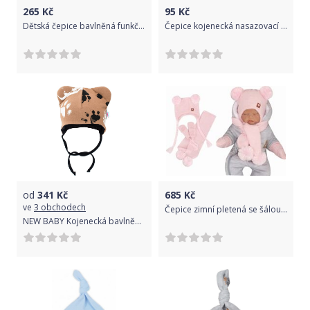
265
Kč
95
Kč
Dětská čepice bavlněná funkční - DVOJITÝ LEM hořčicová - obvod 48-50cm
Čepice kojenecká nasazovací bavlna - BABY MOUSE šedá - vel.68-74
od
341
Kč
685
Kč
ve
3 obchodech
Čepice zimní pletená se šálou a rukavičkami - COPÁNKY růžová - vel.56-62
NEW BABY Kojenecká bavlněná čepička s oušky New Baby Paw hořčicová Dle obrázku 80 (9-12m)