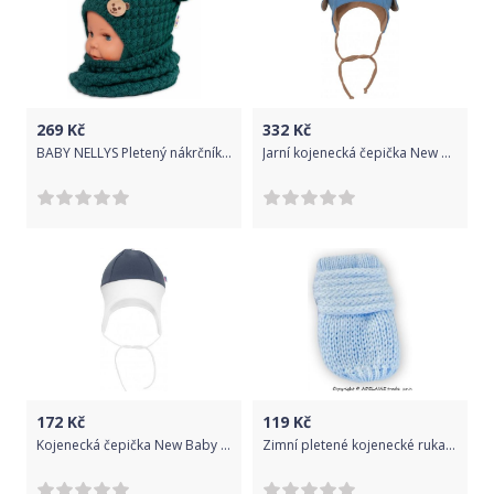
269
Kč
332
Kč
BABY NELLYS Pletený nákrčník/komínek - zelený
Jarní kojenecká čepička New Baby Special One modrá, Modrá, 62 (3-6m)
172
Kč
119
Kč
Kojenecká čepička New Baby The Best grafitová, Šedá, 62 (3-6m)
Zimní pletené kojenecké rukavičky - sv. modré