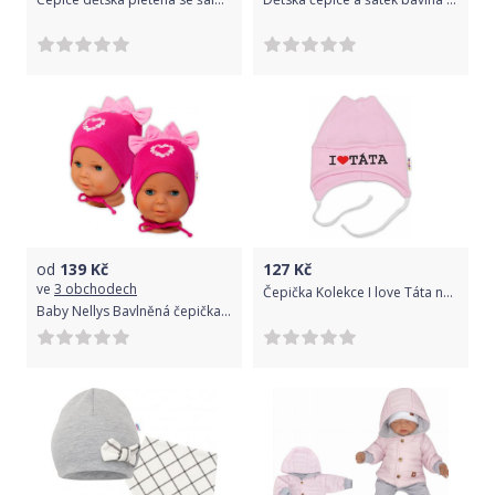
od
139
Kč
127
Kč
ve
3 obchodech
Čepička Kolekce I love Táta na šnurku - růžová, 0-3m
Baby Nellys Bavlněná čepička na zavazování Baby Nellys s mašličkami - tm. růžová, 44 -48cm 46/48 čepičky obvod