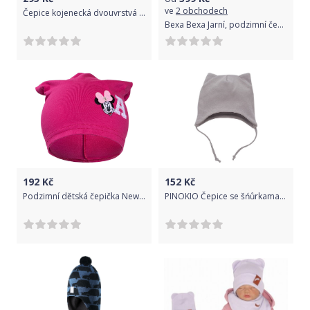
ve
2 obchodech
Čepice kojenecká dvouvrstvá - BAMBULKA bílá - vel.62
Bexa Bexa Jarní, podzimní čepice komínek, Tlapky, bordó, vel. 80/92
192
Kč
152
Kč
Podzimní dětská čepička New Baby Minnie růžová - Podzimní dětská čepička New Baby Minnie růžová
PINOKIO Čepice se šńůrkama HELLLO UNI šedá vel. 74