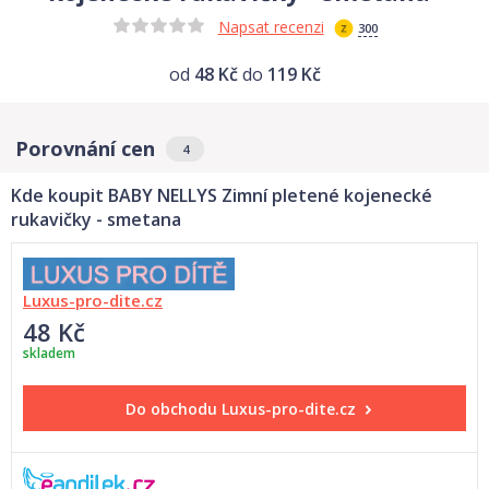
Napsat recenzi
300
od
48 Kč
do
119 Kč
Porovnání cen
4
Kde koupit BABY NELLYS Zimní pletené kojenecké
rukavičky - smetana
Luxus-pro-dite.cz
48 Kč
skladem
Do obchodu
Luxus-pro-dite.cz