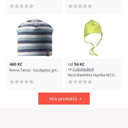
460
Kč
od
94
Kč
ve
3 obchodech
Reima Tanssi - Eucalyptus green 48/50
Nicol Bavlněná čepička NICOL - zelená 52
Více produktů