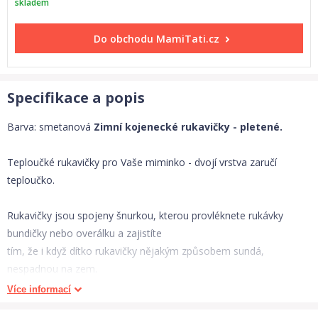
skladem
Do obchodu
MamiTati.cz
Specifikace a popis
Barva: smetanová
Zimní kojenecké rukavičky - pletené.
Teploučké rukavičky pro Vaše miminko - dvojí vrstva zaručí
teploučko.
Rukavičky jsou spojeny šnurkou, kterou provléknete rukávky
bundičky nebo overálku a zajistíte
tím, že i když dítko rukavičky nějakým způsobem sundá,
nespadnou na zem.
Více informací
Materiál: : 100% Akryl, podšívka - 100% polyester.