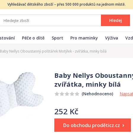
Vyhledávač dětského zboží – přes 500 000 produktů na jednom místě.
Hledej
stování
Péče o dítě
Sport
Pro maminky
Výživa
Vzd
Baby Nellys Oboustanný polštářek Motýlek - zvířátka, minky bílá
Baby Nellys Oboustanný
zvířátka, minky bílá
Napsat
(Nehodnoceno)
252 Kč
Do obchodu proděticz.cz