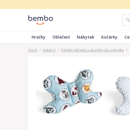
Hračky
Oblečení
Nábytek
Kočárky
Ce
Úvod
/
Katalog
/
Dětský nábytek a doplňky do pokojíku
/