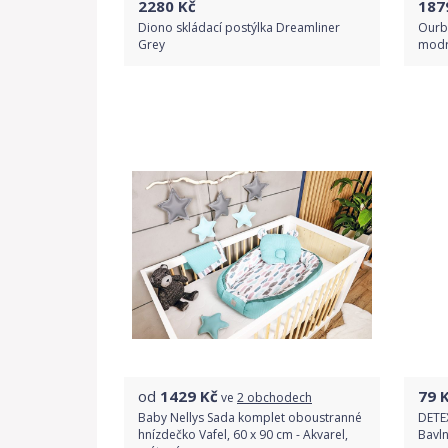
2280
Kč
187
Diono skládací postýlka Dreamliner
Ourb
Grey
modr
Do obchodu
Detail produktu
od
1429
Kč
79
K
ve
2 obchodech
Baby Nellys Sada komplet oboustranné
DETE
hnízdečko Vafel, 60 x 90 cm - Akvarel,
Bavln