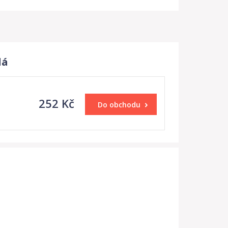
lá
252 Kč
Do obchodu