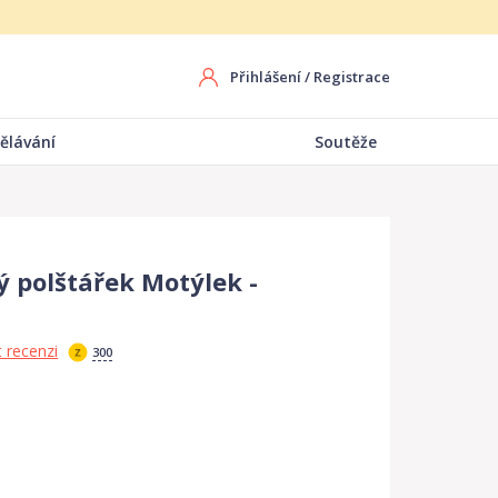
Přihlášení
/
Registrace
ělávání
Soutěže
 polštářek Motýlek -
 recenzi
300