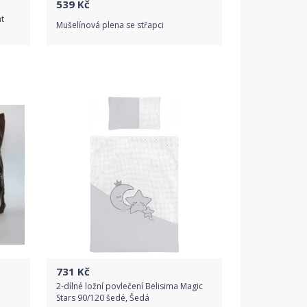
539
Kč
t
Mušelínová plena se střapci
Do obchodu
Detail produktu
731
Kč
2-dílné ložní povlečení Belisima Magic
Stars 90/120 šedé, Šedá