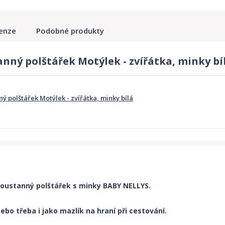
enze
Podobné produkty
nný polštářek Motýlek - zvířátka, minky bí
ý polštářek Motýlek - zvířátka, minky bílá
oustanný polštářek s minky BABY NELLYS.
bo třeba i jako mazlík na hraní při cestování.