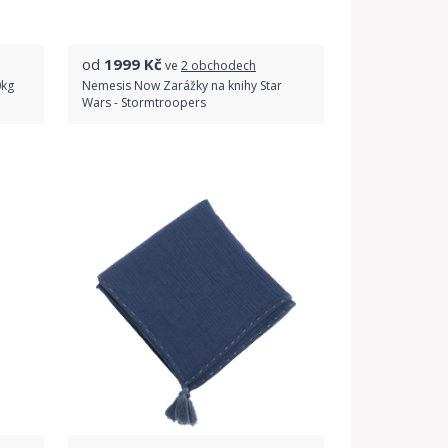
od
1999
Kč
ve
2 obchodech
0kg
Nemesis Now Zarážky na knihy Star
Wars - Stormtroopers
Porovnat ceny