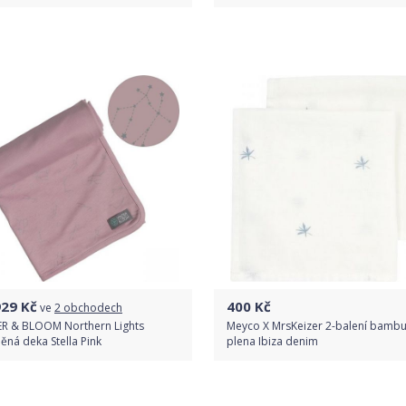
Do obchodu
Do obchodu
Detail produktu
Detail produktu
929
Kč
400
Kč
ve
2 obchodech
ER & BLOOM Northern Lights
Meyco X MrsKeizer 2-balení bamb
ěná deka Stella Pink
plena Ibiza denim
Porovnat ceny
Do obchodu