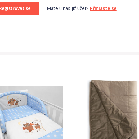
Máte u nás již účet?
Přihlaste se
Registrovat se