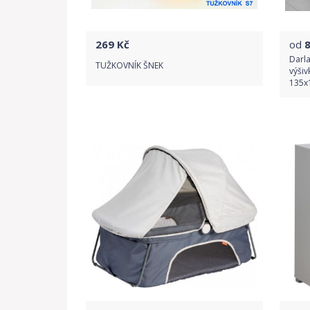
269
Kč
od
Darla
TUŽKOVNÍK ŠNEK
výšiv
135x
Do obchodu
Detail produktu