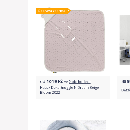
Doprava zdarma
Detail produktu
od
1019
Kč
455
ve
2 obchodech
Hauck Deka Snuggle N Dream Beige
Dětsk
Bloom 2022
Porovnat ceny