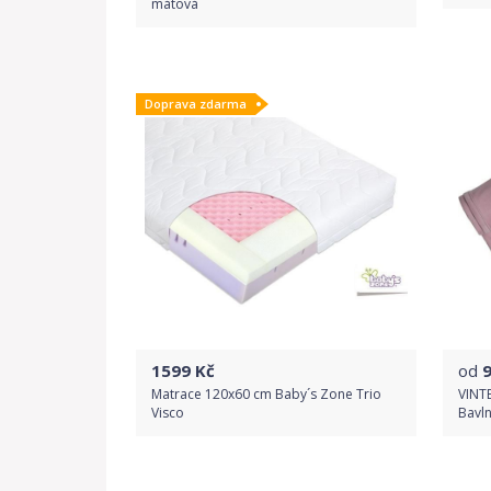
mátová
Porovnat ceny
Doprava zdarma
1599
Kč
od
Matrace 120x60 cm Baby´s Zone Trio
VINT
Visco
Bavln
Do obchodu