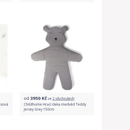
Do obchodu
Detail produktu
od
3950
Kč
ve
2 obchodech
usová
Childhome Hrací deka medvěd Teddy
Jersey Grey 150cm
Porovnat ceny