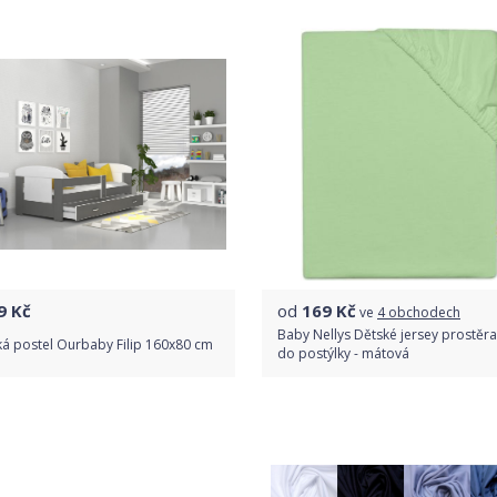
Detail produktu
9
Kč
od
169
Kč
ve
4 obchodech
Baby Nellys Dětské jersey prostěr
á postel Ourbaby Filip 160x80 cm
do postýlky - mátová
Do obchodu
Porovnat ceny
Detail produktu