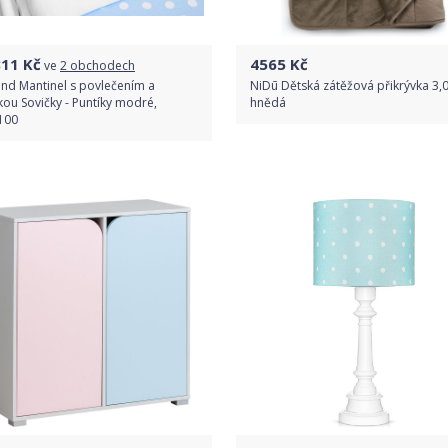
811
Kč
4565
Kč
ve
2 obchodech
nd Mantinel s povlečením a
NiDū Dětská zátěžová přikrývka 3,
kou Sovičky - Puntíky modré,
hnědá
100
Do obchodu
Porovnat ceny
Detail produktu