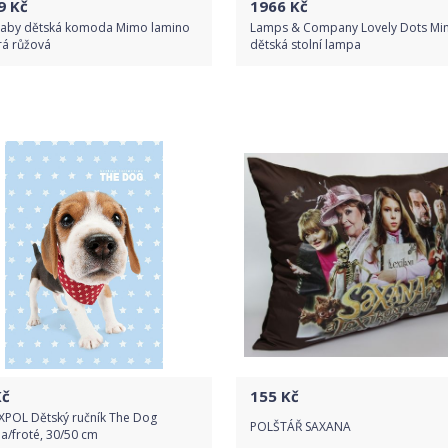
9
Kč
1966
Kč
aby dětská komoda Mimo lamino
Lamps & Company Lovely Dots Min
á růžová
dětská stolní lampa
Do obchodu
Do obchodu
Detail produktu
Detail produktu
č
155
Kč
XPOL Dětský ručník The Dog
POLŠTÁŘ SAXANA
a/froté, 30/50 cm