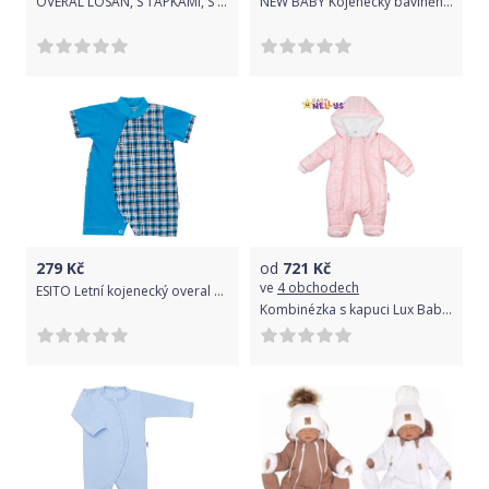
OVERAL LOSAN, S ŤAPKAMI, S HVĚZDIČKAMI, RŮŽOVÝ, BAVLNA Velikost: 74
NEW BABY Kojenecký bavlněný overal Sweetie modrý 100% bavlna 86 (12-18m)
279
Kč
od
721
Kč
ve
4 obchodech
ESITO Letní kojenecký overal Kostička vel. 56 - 68, Barva tyrkysová, Velikost 56
Kombinézka s kapuci Lux Baby Nellys ®prošívaná - sv. růžová, vel. 68