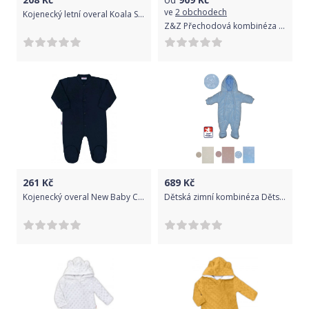
ve
2 obchodech
Kojenecký letní overal Koala Sara růžový 68 (4-6m)
Z&Z Přechodová kombinéza s kapucí a kožešinovou bambulí, bílá
261
Kč
689
Kč
Kojenecký overal New Baby Classic II tmavě modrý, Modrá, 80 (9-12m)
Dětská zimní kombinéza Dětský svět modrá Teddy bears velikost 56