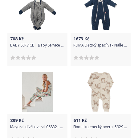
708
Kč
1673
Kč
BABY SERVICE | Baby Service Retro | Zimní kojenecká kombinéza s kapucí a rukavicemi Baby Service Retro | Šedá | 68 (4-6m)
REIMA Dětský spací vak Nalle - navy 74/80
899
Kč
611
Kč
Mayoral dívčí overal 06832 - 003 Velikost: 128
Fixoni kojenecký overal 5929 - 267 Velikost: 50