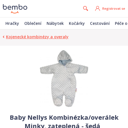
Registrovat se
Hračky
Oblečení
Nábytek
Kočárky
Cestování
Péče o
Kojenecké kombinézy a overaly
Baby Nellys Kombinézka/overálek
Minky, zateplená - šedá