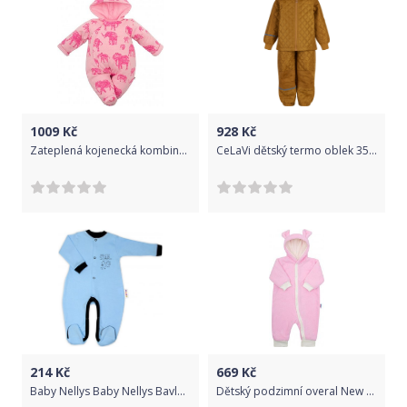
1009
Kč
928
Kč
Zateplená kojenecká kombinéza s kapucí Baby Service Sloni růžová, Růžová, 62 (3-6m)
CeLaVi dětský termo oblek 3555- 258 Velikost: 80
214
Kč
669
Kč
Baby Nellys Baby Nellys Bavlněný overálek Baby Little Star - modrý, vel. 56
Dětský podzimní overal New Baby MiMi růžový, Růžová, 74 (6-9m)