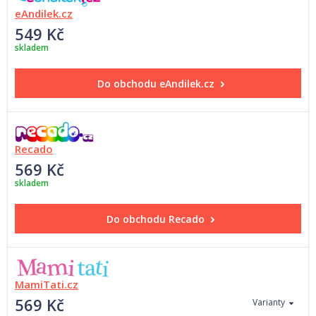
eAndilek.cz
549 Kč
skladem
Do obchodu
eAndilek.cz
Recado
569 Kč
skladem
Do obchodu
Recado
MamiTati.cz
569 Kč
Varianty