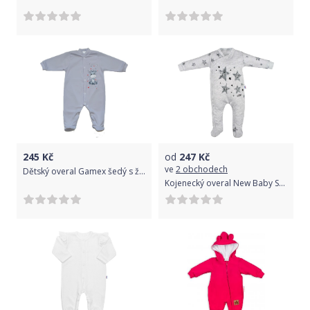
245
Kč
od
247
Kč
ve
2 obchodech
Dětský overal Gamex šedý s žirafátkem velikost 68
Kojenecký overal New Baby Stars 80 (9-12m)