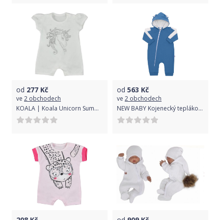
od
277
Kč
od
563
Kč
ve
2 obchodech
ve
2 obchodech
KOALA | Koala Unicorn Summer | Kojenecký letní overal Koala Unicorn Summer bílý | Bílá | 80 (9-12m)
NEW BABY Kojenecký teplákový overal New Baby The Best modrý Modrá 80 (9-12m)
208
Kč
od
909
Kč