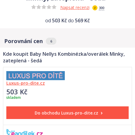
Napsat recenzi
300
od
503 Kč
do
569 Kč
Porovnání cen
6
Kde koupit Baby Nellys Kombinézka/overálek Minky,
zateplená - šedá
Luxus-pro-dite.cz
503 Kč
skladem
Do obchodu
Luxus-pro-dite.cz