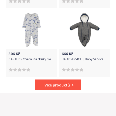
306
Kč
666
Kč
CARTER'S Overal na druky Sleep&Play Grey Ocean chlapec LBB 6m
BABY SERVICE | Baby Service Retro | Zimní kojenecká kombinéza s kapucí Baby Service Retro šedá | Šedá | 68 (4-6m)
Více produktů