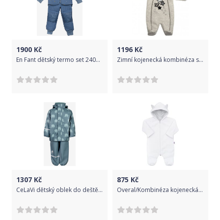
1900
Kč
1196
Kč
En Fant dětský termo set 240046 - 8651 Velikost: 86
Zimní kojenecká kombinéza s kapucí Koala Star Vibes, Šedá, 68 (4-6m)
1307
Kč
875
Kč
CeLaVi dětský oblek do deště 1372 - 717 Velikost: 70
Overal/Kombinéza kojenecká zimní - SNOWY bílá - vel.74