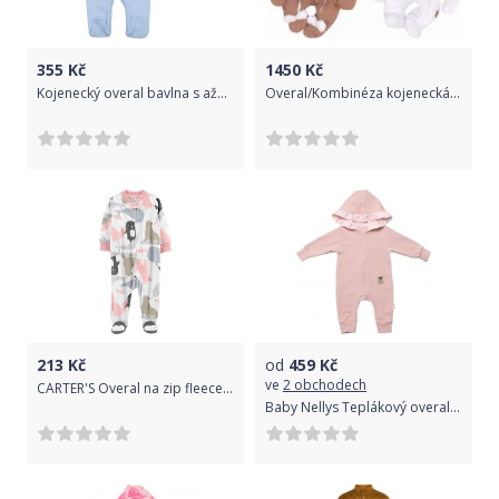
355
Kč
1450
Kč
Kojenecký overal bavlna s ažurovým vzorem - SWEETIE modrý - vel.56
Overal/Kombinéza kojenecká s rukavičkami - OBOUSTRANNÁ hnědo-bílá - vel.68
213
Kč
od
459
Kč
ve
2 obchodech
CARTER'S Overal na zip fleece Animals dívka NB /vel.56
Baby Nellys Teplákový overal s kapucí a volánkem, New Bunny - pudrová