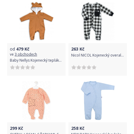
od
479
Kč
263
Kč
ve
3 obchodech
Nicol NICOL Kojenecký overal Bunny kárko - černobílé, vel. 68
Baby Nellys Kojenecký teplákový overal s kapucí Teddy - karamelový
299
Kč
258
Kč