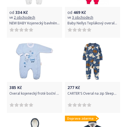
od
334
Kč
od
469
Kč
ve
2 obchodech
ve
3 obchodech
NEW BABY Kojenecký bavlněný overal New Baby Practical bílý holka 100% Bavlna 56 (0-3m)
Baby Nellys Teplákový overal s kapucí Teddy - malinový
385
Kč
277
Kč
Overal kojenecký froté boční zapínání - MEDVÍDEK LOVED modrý - vel.74
CARTER'S Overal na zip Sleep&Play Elephant Blue chlapec NB /vel.56
Doprava zdarma