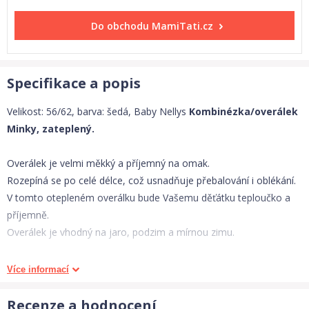
Do obchodu
MamiTati.cz
Specifikace a popis
Velikost: 56/62, barva: šedá, Baby Nellys
Kombinézka/overálek
Minky, zateplený.
Overálek je velmi měkký a příjemný na omak.
Rozepíná se po celé délce, což usnadňuje přebalování i oblékání.
V tomto otepleném overálku bude Vašemu děťátku teploučko a
příjemně.
Overálek je vhodný na jaro, podzim a mírnou zimu.
Materiál:
Více informací
vnější část: 100% polyester
vnitřní část: 100% bavlna
Recenze a hodnocení