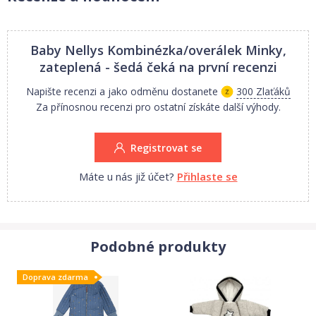
výplň: hypoalergenní duté vlákno
Rozměry:
Baby Nellys Kombinézka/overálek Minky,
56/62 - délka po patičku 50 cm, hrudník 50 cm.
zateplená - šedá
čeká na první recenzi
68 - délka po patičku 52 cm, hrudník 52 cm.
Napište recenzi a jako odměnu dostanete
300 Zlaťáků
74 - délka po patičku 54 cm, hrudník 54 cm.
Za přínosnou recenzi pro ostatní získáte další výhody.
Rozměry se mohou lišit cca o 1-1,5 cm.
Registrovat se
Máte u nás již účet?
Přihlaste se
Podobné produkty
Doprava zdarma