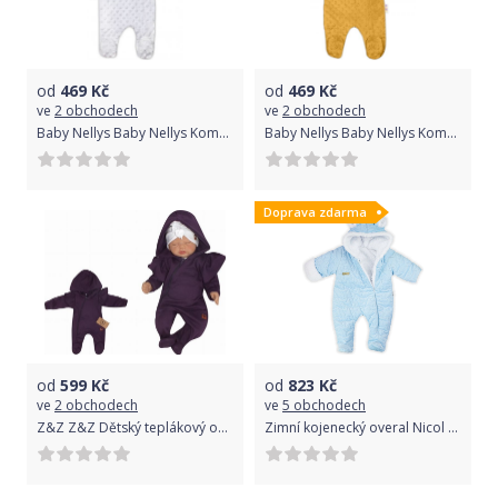
od
469
Kč
od
469
Kč
ve
2 obchodech
ve
2 obchodech
Baby Nellys Baby Nellys Kombinézka/overálek MINKY s kapucí a oušky - bílá, vel. 68
Baby Nellys Baby Nellys Kombinézka/overálek MINKY s kapucí a oušky - hořčice, vel. 74
Doprava zdarma
od
599
Kč
od
823
Kč
ve
2 obchodech
ve
5 obchodech
Z&Z Z&Z Dětský teplákový overálek s volánky a kapucí, fialový, vel. 80 80 (9-12m)
Zimní kojenecký overal Nicol Kids Winter Varianta: modrá/56 (0-3m)