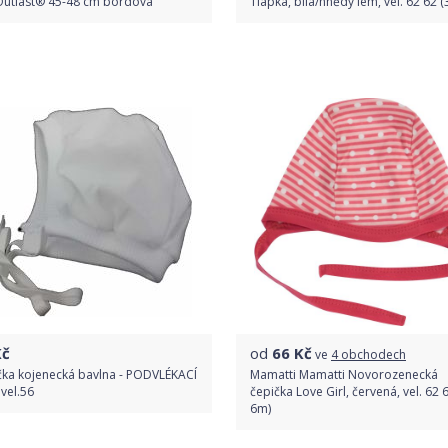
Outlast® 45-48 cm bordová
Tlapka, bílá/hnědý lem, vel. 62 62 
Do obchodu
Do obchodu
Detail produktu
Detail produktu
č
od
66
Kč
ve
4 obchodech
čka kojenecká bavlna - PODVLÉKACÍ
Mamatti Mamatti Novorozenecká
 vel.56
čepička Love Girl, červená, vel. 62 6
6m)