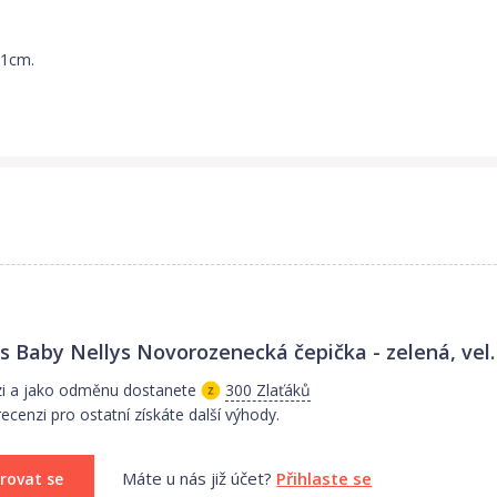
-1cm.
s Baby Nellys Novorozenecká čepička - zelená, vel.
zi a jako odměnu dostanete
300 Zlaťáků
ecenzi pro ostatní získáte další výhody.
Máte u nás již účet?
Přihlaste se
rovat se