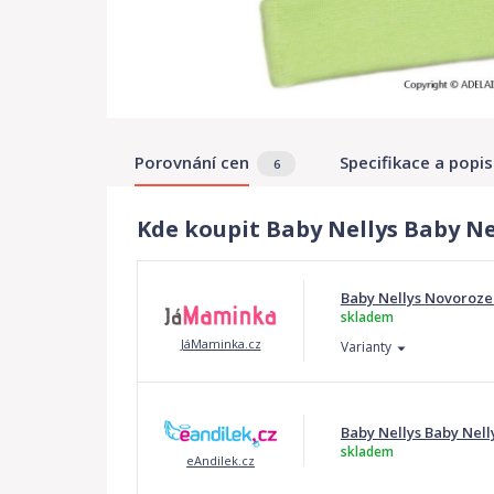
Porovnání cen
Specifikace a popis
6
Kde koupit Baby Nellys Baby Nel
Baby Nellys Novorozen
skladem
JáMaminka.cz
Varianty
Baby Nellys Baby Nell
skladem
eAndilek.cz