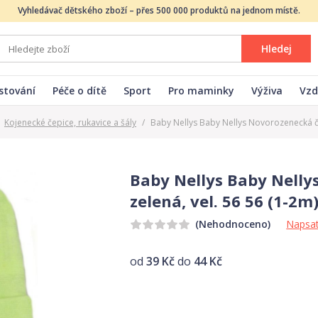
Vyhledávač dětského zboží – přes 500 000 produktů na jednom místě.
Hledej
stování
Péče o dítě
Sport
Pro maminky
Výživa
Vzd
Kojenecké čepice, rukavice a šály
/
Baby Nellys Baby Nellys Novorozenecká čep
Baby Nellys Baby Nelly
zelená, vel. 56 56 (1-2m
Napsat
(Nehodnoceno)
od
39 Kč
do
44 Kč