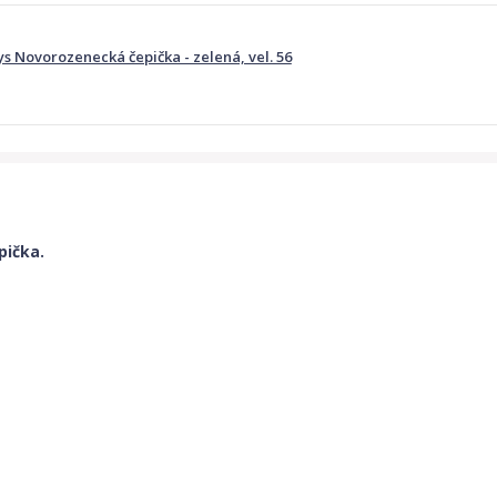
ys Novorozenecká čepička - zelená, vel. 56
pička.