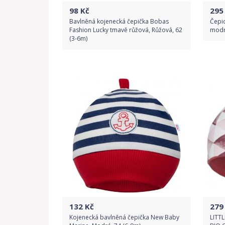
98
Kč
295
Bavlněná kojenecká čepička Bobas
Čepi
Fashion Lucky tmavě růžová, Růžová, 62
modrá
(3-6m)
Do obchodu
Detail produktu
132
Kč
279
Kojenecká bavlněná čepička New Baby
LITTL