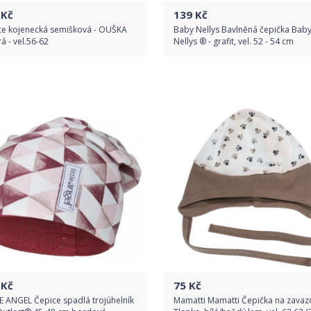
Kč
139
Kč
ce kojenecká semišková - OUŠKA
Baby Nellys Bavlněná čepička Bab
 - vel.56-62
Nellys ® - grafit, vel. 52 - 54 cm
Do obchodu
Do obchodu
Detail produktu
Detail produktu
Kč
75
Kč
E ANGEL Čepice spadlá trojúhelník
Mamatti Mamatti Čepička na zavaz