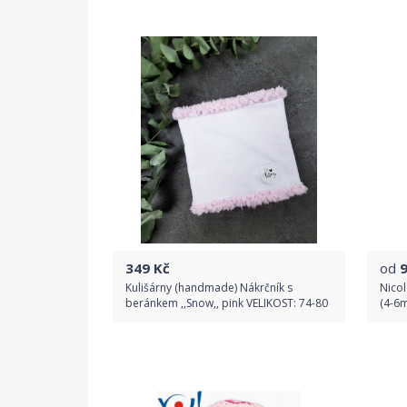
Porovnat ceny
349
Kč
od
Kulišárny (handmade) Nákrčník s
Nicol
beránkem ,,Snow,, pink VELIKOST: 74-80
(4-6m
Do obchodu
Detail produktu