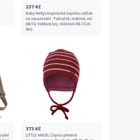
237
Kč
y
Baby Nellys Kojenecká čepička uzlíček
na zavazování - Palouček, mátová, vel.
68/74, Velikost koj. oblečení 68-74 (6-
9m)
Do obchodu
Detail produktu
373
Kč
ování
LITTLE ANGEL Čepice pletená