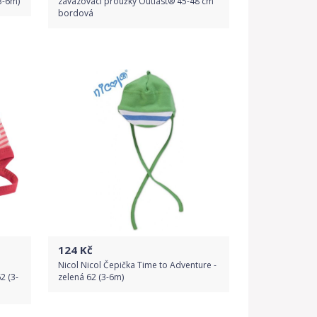
(3-6m)
zavazovací proužky Outlast® 45-48 cm
bordová
Do obchodu
Detail produktu
124
Kč
Nicol Nicol Čepička Time to Adventure -
2 (3-
zelená 62 (3-6m)