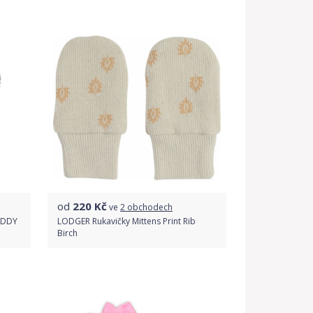
Do obchodu
Detail produktu
od
220
Kč
ve
2 obchodech
TEDDY
LODGER Rukavičky Mittens Print Rib
Birch
Porovnat ceny