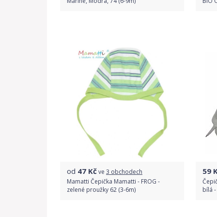
Marine, Modrá, 74 (6-9m)
BIO 
Do obchodu
Detail produktu
od
47
Kč
59
K
ve
3 obchodech
Mamatti Čepička Mamatti - FROG -
Čepi
zelené proužky 62 (3-6m)
bílá -