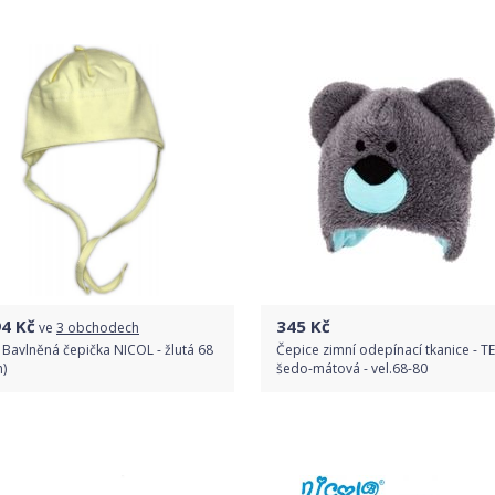
Do obchodu
Porovnat ceny
Detail produktu
94
Kč
345
Kč
ve
3 obchodech
 Bavlněná čepička NICOL - žlutá 68
Čepice zimní odepínací tkanice - 
)
šedo-mátová - vel.68-80
Porovnat ceny
Do obchodu
Detail produktu