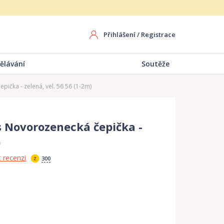
Přihlášení
/
Registrace
ělávání
Soutěže
ička - zelená, vel. 56 56 (1-2m)
s Novorozenecká čepička -
)
 recenzi
300