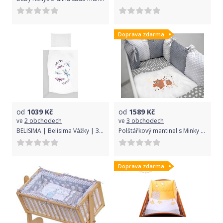
Doprava zdarma
od
1039
Kč
od
1589
Kč
ve
2 obchodech
ve
3 obchodech
BELISIMA | Belisima Vážky | 3-dílné ložní povlečení Belisima Vážky 100/135 | Bílá |
Polštářkový mantinel s Minky s povlečením s vyšívkou - šedá,bílá,srdíčka - Sovičky.
Doprava zdarma