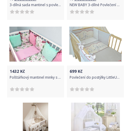
3-dílná sada mantinel s povlečením + zavinovačka zdarma - Baby Panda, růžová, D19
NEW BABY 3-dílné Povlečení do postýlky bílé motýli Bavlna 100/135, 40/60 cm
1432
Kč
699
Kč
Polštářkový mantinel minky s povlečením - Květinky, růžová/tyrkys, Velikost povlečení 120x90
Povlečení do postýlky LittleUp Oscar Bear