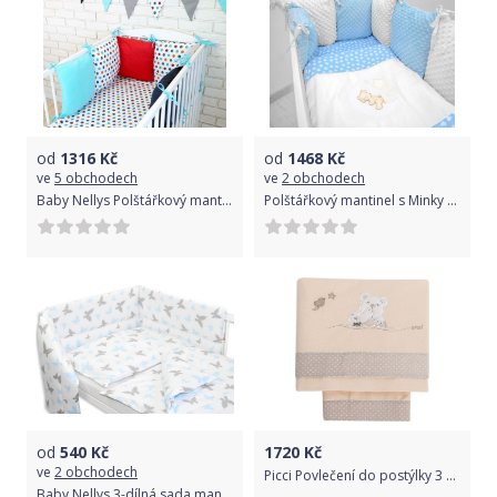
od
1316
Kč
od
1468
Kč
ve
5 obchodech
ve
2 obchodech
Baby Nellys Polštářkový mantinel s povlečením 135x100cm - č. Blo8
Polštářkový mantinel s Minky s povlečením s vyšívkou - modrá,bílá,srdíčka - Měsíček.
od
540
Kč
1720
Kč
ve
2 obchodech
Picci Povlečení do postýlky 3 díly MAMI, hnědá
Baby Nellys 3-dílná sada mantinel s povlečením 135x100 cm, Motýlci - modrá