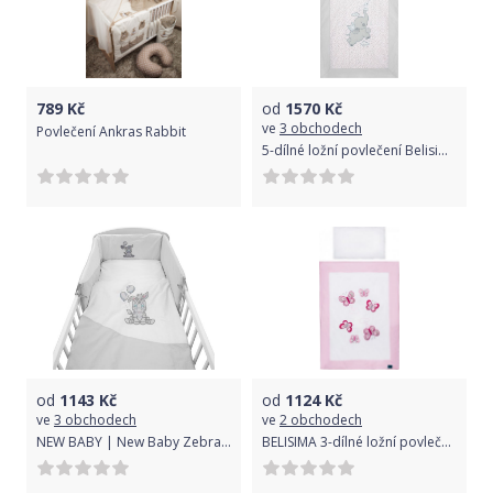
789
Kč
od
1570
Kč
ve
3 obchodech
Povlečení Ankras Rabbit
5-dílné ložní povlečení Belisima Friends Varianta: 100/135 - tyrkysová
od
1143
Kč
od
1124
Kč
ve
3 obchodech
ve
2 obchodech
NEW BABY | New Baby Zebra exclusive | 3-dílné ložní povlečení New Baby Zebra exclusive 100/135 bílo-šedé | Bílá |
BELISIMA 3-dílné ložní povlečení Belisima Motýlek 100/135 růžové