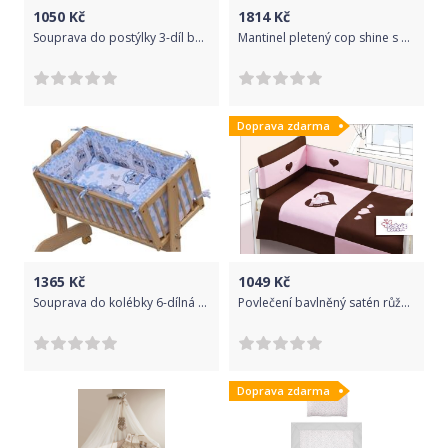
1050
Kč
1814
Kč
Souprava do postýlky 3-díl bavlna - ZÁVODNÍ AUTA na šedém rozměr 120x90cm
Mantinel pletený cop shine s povlečením Mickey - bílá, zlatá, černá, Velikost povlečení 135x100
Doprava zdarma
1365
Kč
1049
Kč
Souprava do kolébky 6-dílná - KULÍŠEK sovy modré - Scarlett
Povlečení bavlněný satén růžovo/čokoládové Baby´s Zone Srdíčko
Doprava zdarma