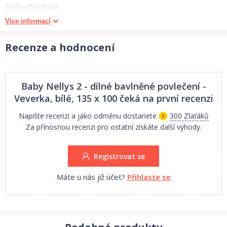
Sada obsahuje:
Povlečení na polštářek cca 40x60cm.
Více informací
Povlečení na peřinku cca 120x90 nebo cca 135x100 - dle výběru
zákazníka.
Recenze a hodnocení
Certifikováno - atest (zboží určené pro děti).
1.jakost.
Baby Nellys 2 - dílné bavlněné povlečení -
Veverka, bílé, 135 x 100
čeká na první recenzi
Praní při teplotě do 40°C
Napište recenzi a jako odměnu dostanete
300 Zlaťáků
Žehlení při teplotě do 150°C.
Za přínosnou recenzi pro ostatní získáte další výhody.
Při praní nepoužívejte prací prostředky s bělidly a změkčovadly,
zachováte tak stálobarevnost látky.
Registrovat se
Upozornění:
Máte u nás již účet?
Přihlaste se
Povlečení je šito strojově, vzor se nemusí tedy nacházet na
stejném místě jak je na fotografii.
Mantinel na detailní fotografii není součástí - ukázka celého
povlečení v postýlce.