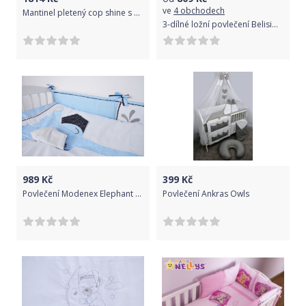
ve
4 obchodech
Mantinel pletený cop shine s povlečením Mickey - černá, stříbrná, růžová, B19, Velikost povlečení 135x100
3-dílné ložní povlečení Belisima Hvězdička 100/135 tyrkysové
989
Kč
399
Kč
Povlečení Modenex Elephant 135x100 cm
Povlečení Ankras Owls