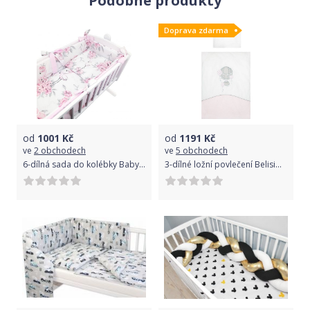
Podobné produkty
Doprava zdarma
od
1001
Kč
od
1191
Kč
ve
2 obchodech
ve
5 obchodech
6-dílná sada do kolébky Baby Nellys - Plameňák, růžová
3-dílné ložní povlečení Belisima Ballons Varianta: 100/135 - modrá