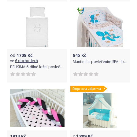
od
1708
Kč
845
Kč
ve
6 obchodech
Mantinel s povlečením SEA - béžovy - 120x90
BELISIMA 6-dílné ložní povlečení Belisima Bílý medvídek 100/135 Bílá
Doprava zdarma
1814
Kč
od
809
Kč