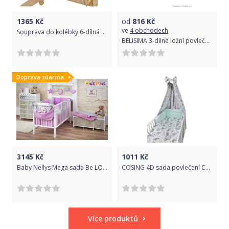
1365
Kč
od
816
Kč
ve
4 obchodech
Souprava do kolébky 6-dílná - GUSTO sloníci modrá - Scarlett
BELISIMA 3-dílné ložní povlečení Belisima Hvězdička 100/135 žluté
Doprava zdarma
3145
Kč
1011
Kč
Baby Nellys Mega sada Be LOVE - Fialová/šedá
COSING 4D sada povlečení COMFORT - Květy mátová
Více produktů