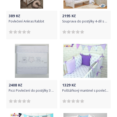
389
Kč
2195
Kč
Povlečení Ankras Rabbit
Souprava do postýlky 4-díl s moskytiérou - TŘI SOVY šedý puntík se žlutou - 135x100cm
2408
Kč
1329
Kč
Picci Povlečení do postýlky 3 díly, NANNY
Polštářkový mantinel s povlečením Baby Nellys - č. BL05, Velikost povlečení 135x100