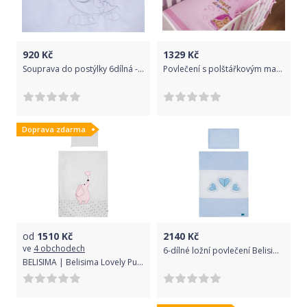
920
Kč
1329
Kč
Souprava do postýlky 6dílná - Scarlett Péťa - bílá 100 x 135 cm
Povlečení s polštářkovým mantinelem Sweet Dreams by TEDDY - růžový, Velikost povlečení 140x70
Doprava zdarma
od
1510
Kč
2140
Kč
ve
4 obchodech
6-dílné ložní povlečení Belisima Tři srdce 100/135 bílo-modré, Modrá
BELISIMA | Belisima Lovely Puppy | 5-dílné ložní povlečení Belisima Lovely Puppy 90/120 růžové | Růžová |