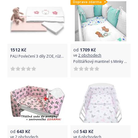
Doprava zdarma
1512
Kč
od
1709
Kč
ve
2 obchodech
PALI Povlečení 3 díly ZOE, růžová
Polštářkový mantinel s Minky s povlečením s vyšívkou - bílá,máta,love - Houpačka.
od
643
Kč
od
543
Kč
ve
2 obchodech
ve
6 obchodech