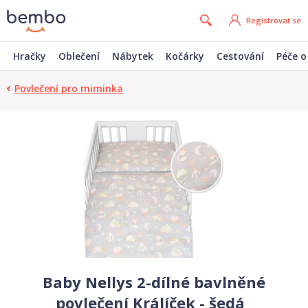
Registrovat se
Hračky
Oblečení
Nábytek
Kočárky
Cestování
Péče o
Povlečení pro miminka
Baby Nellys 2-dílné bavlněné
povlečení Králíček - šedá