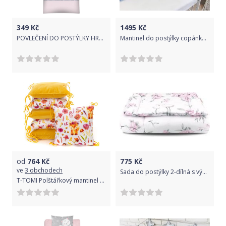
349
Kč
1495
Kč
POVLEČENÍ DO POSTÝLKY HROŠÍCI RŮŽOVÁ
Mantinel do postýlky copánkový - BABY NELLYS tmavě modrý - 170cm
od
764
Kč
775
Kč
ve
3 obchodech
Sada do postýlky 2-dílná s výplní - PLAMEŇÁK růžová - BabyNellys rozměr 120x90cm
T-TOMI Polštářkový mantinel VELVET, foxes 35 x 35