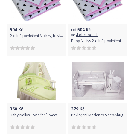
504
Kč
od
504
Kč
ve
4 obchodech
2-dílné povlečení Mickey, bavlněné - růžová, černá, B19, Velikost povlečení 120x90
Baby Nellys 2-dílné povlečení 135x100, Mickey, bavlněné - růžová, černá, B19
360
Kč
379
Kč
Baby Nellys Povlečení Sweet Dreams by Teddy - zelený
Povlečení Modenex Sleep&hug