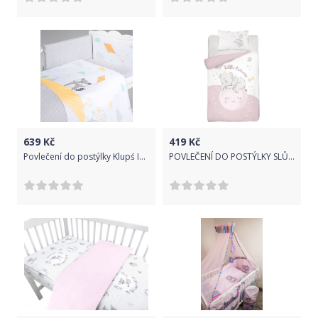
639
Kč
419
Kč
Povlečení do postýlky Klupś In The Sky K094 2-dílné
POVLEČENÍ DO POSTÝLKY SLŮNĚ RŮŽOVÁ - BAMBUS