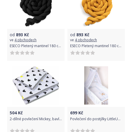
od
893
Kč
od
893
Kč
ve
4 obchodech
ve
4 obchodech
ESECO Pletený mantinel 180 cm, black
ESECO Pletený mantinel 180 cm, mustard
504
Kč
699
Kč
2-dílné povlečení Mickey, bavlněné - šedá, žlutá, B19, Velikost povlečení 120x90
Povlečení do postýlky LittleUp Lux Twinkle Star Blue 2-dílné