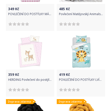
349
Kč
485
Kč
POVLEČENÍ DO POSTÝLKY MÁŠA A MEDVĚD RŮŽOVÁ
Povlečení Matějovský Animals 130x90 cm 40x60 bílá hnědá
359
Kč
419
Kč
HERDING Povlečení do postýlky Srneček růžová Bavlna 100/135 cm
POVLEČENÍ DO POSTÝLKY LVÍČEK ZELINKAVÁ - BAMBUS
Doprava zdarma
Doprava zdarma