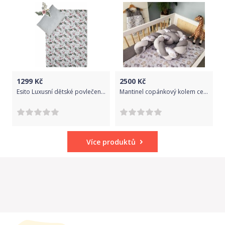
1299
Kč
2500
Kč
Esito Luxusní dětské povlečení MINKY ARYA 100x135, 60x40 cm stříbrná
Mantinel copánkový kolem celé postýlky VAFLE - SAFARI LUX hnědo-béžový - BabyNellys
Více produktů