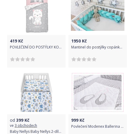
419
Kč
1950
Kč
POVLEČENÍ DO POSTÝLKY KOTĚ ŠEDÁ - BAMBUS
Mantinel do postýlky copánkový - VELVET mátový - 170cm
od
399
Kč
999
Kč
ve
3 obchodech
Povlečení Modenex Ballerina 120x90 cm
Baby Nellys Baby Nellys 2-dílné bavlněné povlečení - Duha, modrá