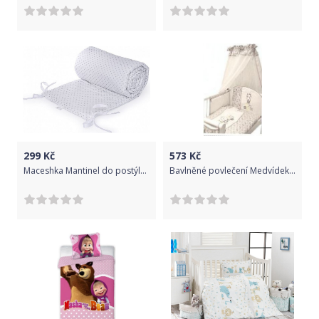
299
Kč
573
Kč
Maceshka Mantinel do postýlky bílý puntík v šedé
Bavlněné povlečení Medvídek kostička - šedá