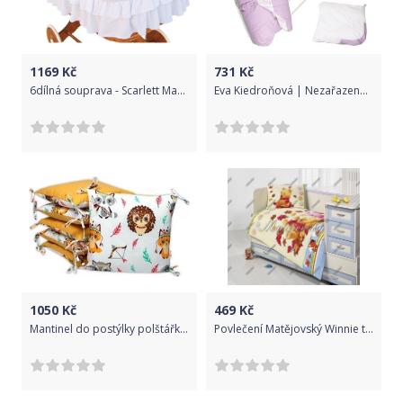
1169
Kč
731
Kč
6dílná souprava - Scarlett Martin do proutěného koše - bílá
Eva Kiedroňová | Nezařazeno | Povlak růžový s puntíky na zavinovačku Dráček | Růžová |
1050
Kč
469
Kč
Mantinel do postýlky polštářkový bavlna - INDIÁNSKÝ JEŽEK A LIŠKA se žlutou - BabyNellys
Povlečení Matějovský Winnie the Pooh autumn 135x100 cm