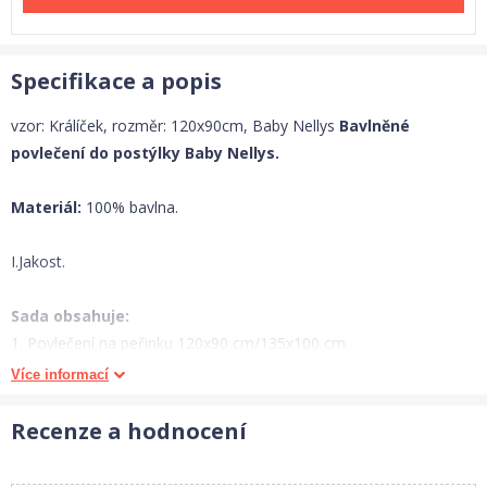
Specifikace a popis
vzor: Králíček, rozměr: 120x90cm, Baby Nellys
Bavlněné
povlečení do postýlky Baby Nellys.
Materiál:
100% bavlna.
I.Jakost.
Sada obsahuje:
1. Povlečení na peřinku 120x90 cm/135x100 cm.
2. Povlečení na polštářek 40x60 cm.
Více informací
Bezpečné zapínání na zip.(vyloučeno vdechnutí knoflíku apod).
Recenze a hodnocení
Vše vyrobeno z kvalitní 100% bavlny.