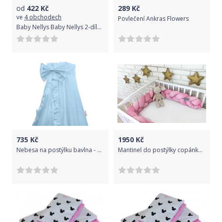
od
422
Kč
289
Kč
ve
4 obchodech
Povlečení Ankras Flowers
Baby Nellys Baby Nellys 2-dílné bavlněné povlečení, Koloušek - růžový, 135 x 100
735
Kč
1950
Kč
Nebesa na postýlku bavlna - MAŠLE modrá - BabyNellys
Mantinel do postýlky copánkový - VELVET růžový - 170cm