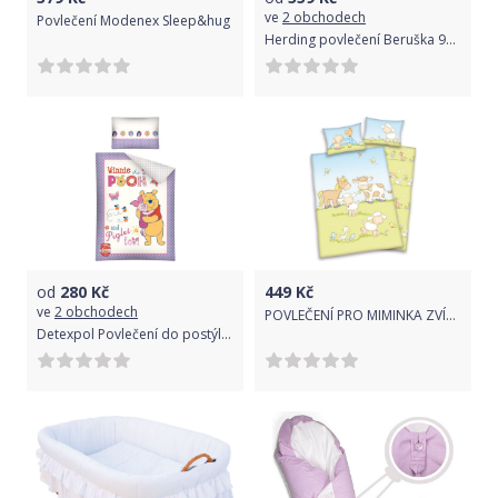
ve
2 obchodech
Povlečení Modenex Sleep&hug
Herding povlečení Beruška 93.063 135x100 cm 40x60 cm
od
280
Kč
449
Kč
ve
2 obchodech
POVLEČENÍ PRO MIMINKA ZVÍŘÁTKA Z FARMY
Detexpol Povlečení do postýlky Medvídek Pů a prasátko fialková bavlna 100/135, 40/60 cm