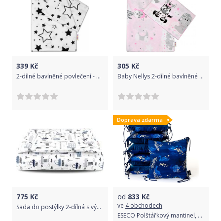
339
Kč
305
Kč
2-dílné bavlněné povlečení - Černé hvězdy a hvězdičky - bílý, Velikost povlečení 135x100
Baby Nellys 2-dílné bavlněné povlečení 135x100, Safari Baby - růžové
Doprava zdarma
775
Kč
od
833
Kč
ve
4 obchodech
Sada do postýlky 2-dílná s výplní - MĚSTEČKO bílo-granátová - BabyNellys rozměr 120x90cm
ESECO Polštářkový mantinel, swan lake