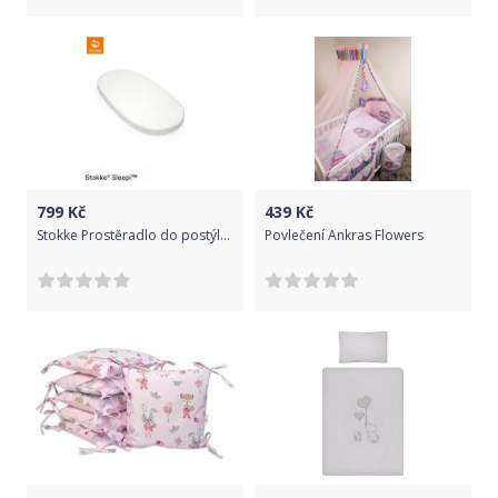
799
Kč
439
Kč
Stokke Prostěradlo do postýlky Sleepi™ V3, White
Povlečení Ankras Flowers