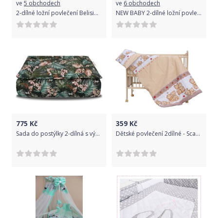
ve
5 obchodech
ve
6 obchodech
2-dílné ložní povlečení Belisima Ballons Varianta: 90/120 šedé - šedá
NEW BABY 2-dílné ložní povlečení New Baby 100/135 cm zelené safari Zelená
775
Kč
359
Kč
Sada do postýlky 2-dílná s výplní - PAPOUŠEK tmavě zelená - BabyNellys rozměr 120x90cm
Dětské povlečení 2dílné - Scarlett Matěj - béžová 100 x 135 cm