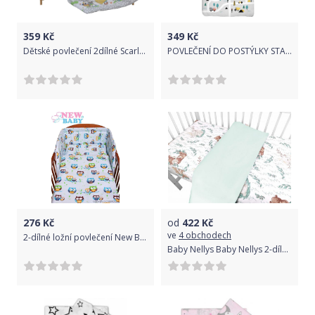
359
Kč
349
Kč
Dětské povlečení 2dílné Scarlett Kulíšek - šedá 100 x 135 cm
POVLEČENÍ DO POSTÝLKY STAVBA GREY
276
Kč
od
422
Kč
ve
4 obchodech
2-dílné ložní povlečení New Baby 90/120 cm modré se sovou
Baby Nellys Baby Nellys 2-dílné bavlněné povlečení, LULU NATURAL - mátová, 135 x 100