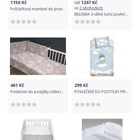
1150
Kč
od
1247
Kč
ve
2 obchodech
Polštářkový mantinel do postýlky bavlna - LIŠKA A ZAJÍC na růžovém - BabyNellys
BELISIMA 3-dílné ložní povlečení Belisima Amigo 90/120 šedé Šedá
461
Kč
299
Kč
Povlečení do postýlky LittleUp Mandala Šedá 2-dílné
POVLEČENÍ DO POSTÝLKY PRINC MODRÉ