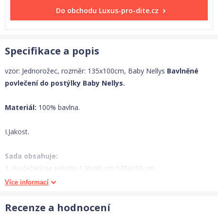
Do obchodu
Luxus-pro-dite.cz
Specifikace a popis
vzor: Jednorožec, rozměr: 135x100cm, Baby Nellys
Bavlněné
povlečení do postýlky Baby Nellys.
Materiál:
100% bavlna.
I.Jakost.
Sada obsahuje:
1. Povlečení na peřinku 120x90 cm/135x100 cm.
2. Povlečení na polštářek 40x60 cm.
Více informací
Bezpečné zapínání na zip.(vyloučeno vdechnutí knoflíku apod).
Recenze a hodnocení