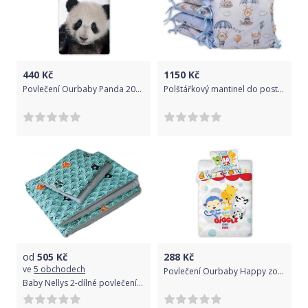
440
Kč
1150
Kč
Povlečení Ourbaby Panda 200x140 cm 70x90
Polštářkový mantinel do postýlky bavlna - LIŠKA A ZAJÍC na modrém - BabyNellys
od
505
Kč
288
Kč
ve
5 obchodech
Povlečení Ourbaby Happy zoo 135x100 cm
Baby Nellys 2-dílné povlečení 135x100, Lesík, bavlněné - tyrkys, šedá, B19