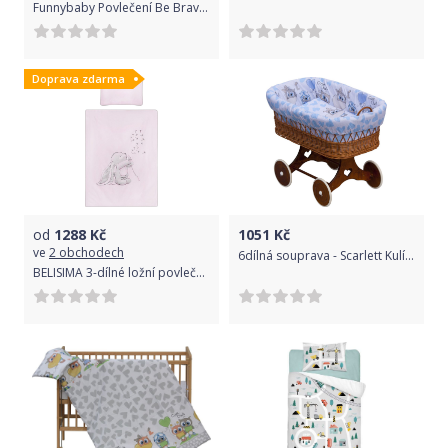
Funnybaby Povlečení Be Brave Powder 100 x 135 cm/60 x 40 cm
Doprava zdarma
od
1288
Kč
1051
Kč
ve
2 obchodech
6dílná souprava - Scarlett Kulíšek do proutěného koše - modrá
BELISIMA 3-dílné ložní povlečení Belisima ANDRE 90/120 růžové Růžová