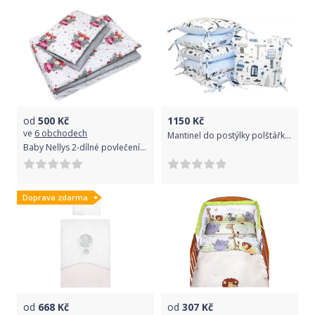
od
500
Kč
1150
Kč
ve
6 obchodech
Mantinel do postýlky polštářkový bavlna - AUTA V ALEJI modrá s modrou - BabyNellys
Baby Nellys 2-dílné povlečení 135x100, Víla, bavlněné - šedá, bílá s potiskem, B19
Doprava zdarma
od
668
Kč
od
307
Kč