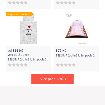
Doprava zdarma
od
599
Kč
577
Kč
ve
5 obchodech
BELISIMA 2-dílné ložní povlečení Belisima Veselé Hvězdičky 100/135 růžové
BELISIMA 2-dílné ložní povlečení Belisima I love 100/135 bílé Bílá
Více produktů