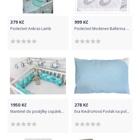
379
Kč
999
Kč
Povlečení Ankras Lamb
Povlečení Modenex Ballerina 120x90 cm
1950
Kč
278
Kč
Mantinel do postýlky copánkový - VELVET mátový - 170cm
Eva Kiedroňová Povlak na polštář modrý s puntíky - 60x40cm Modrá