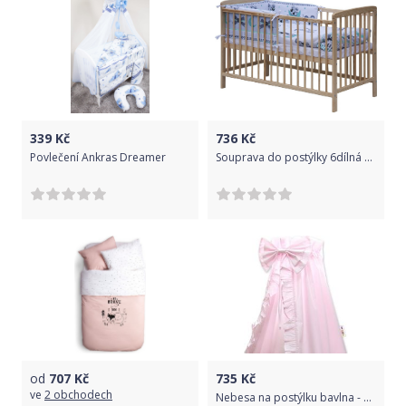
339
Kč
736
Kč
Povlečení Ankras Dreamer
Souprava do postýlky 6dílná Scarlett Tigi - tyrkysová 90 x 120 cm
od
707
Kč
735
Kč
ve
2 obchodech
Nebesa na postýlku bavlna - MAŠLE růžová - BabyNellys