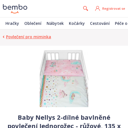
Registrovat se
Hračky
Oblečení
Nábytek
Kočárky
Cestování
Péče o
Povlečení pro miminka
Baby Nellys 2-dílné bavlněné
povlečení Jednorožec - růžové, 135 x