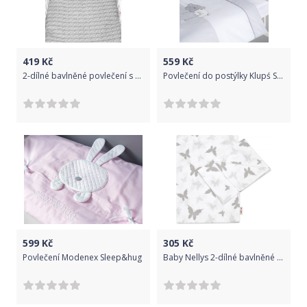
419
Kč
559
Kč
2-dílné bavlněné povlečení s minky Baby Nellys, Pletený cop - šedý
Povlečení do postýlky Klupś Star Dream šedá H186 2-Dílná
599
Kč
305
Kč
Povlečení Modenex Sleep&hug
Baby Nellys 2-dílné bavlněné povlečení Motýlci - šedé