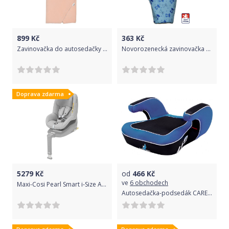
899
Kč
363
Kč
Zavinovačka do autosedačky Eko Velvet Apricot Deer 2021
Novorozenecká zavinovačka Dětský svět modrý medvídek 90x90cm
Doprava zdarma
5279
Kč
od
466
Kč
ve
6 obchodech
Maxi-Cosi Pearl Smart i-Size Authentic Grey 2020
Autosedačka-podsedák CARETERO Leo navy 2016