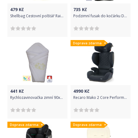
479
Kč
735
Kč
Shellbag Cestovní polštář Rain of Umbrellas 2021
Podzimní fusak do kočárku Dětský svět černý/růžový se slonem
Doprava zdarma
441
Kč
4990
Kč
Rychlozavinovačka zimní 90x90 bílá s žabkou, celofleece
Recaro Mako 2 Core Performance black 2021
Doprava zdarma
Doprava zdarma