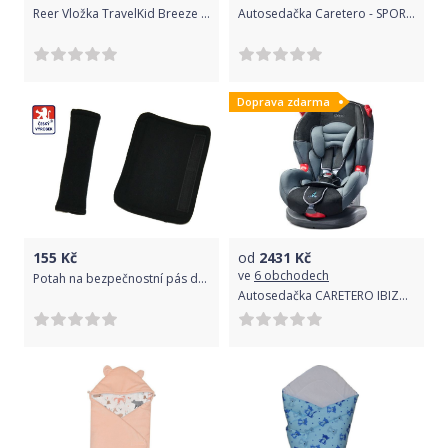
Reer Vložka TravelKid Breeze regulující teplo
Autosedačka Caretero - SPORT TURBO navy - 9-25kg
Doprava zdarma
155
Kč
od
2431
Kč
ve
6 obchodech
Potah na bezpečnostní pás do auta Dětský svět černý
Autosedačka CARETERO IBIZA Graphite