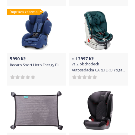
Doprava zdarma
5990
Kč
od
3997
Kč
ve
2 obchodech
Recaro Sport Hero Energy Blue 2020
Autosedačka CARETERO Yoga 2019 green