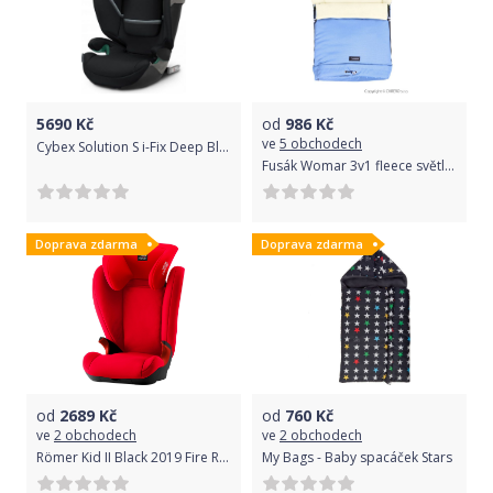
5690
Kč
od
986
Kč
ve
5 obchodech
Cybex Solution S i-Fix Deep Black 2020
Fusák Womar 3v1 fleece světle modrý
Doprava zdarma
Doprava zdarma
od
2689
Kč
od
760
Kč
ve
2 obchodech
ve
2 obchodech
Römer Kid II Black 2019 Fire Red
My Bags - Baby spacáček Stars