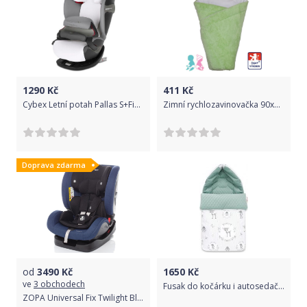
1290
Kč
411
Kč
Cybex Letní potah Pallas S+Fix/Solution S+Fix
Zimní rychlozavinovačka 90x90cm Lama, zelená
Doprava zdarma
od
3490
Kč
1650
Kč
ve
3 obchodech
Fusak do kočárku i autosedačky bavlna/Velvet - KOLOUŠEK s mátovou - BabyNellys
ZOPA Universal Fix Twilight Blue