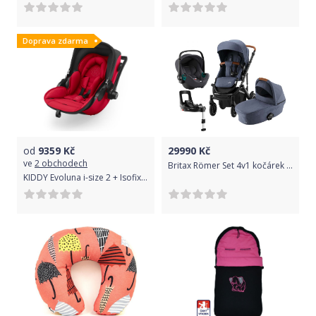
Doprava zdarma
od
9359
Kč
29990
Kč
ve
2 obchodech
Britax Römer Set 4v1 kočárek Smile III + hl. korba + autosedačka Baby Safe 3 I-SIZE + báze, Indigo Blue
KIDDY Evoluna i-size 2 + Isofix základna 2022 Chili Red