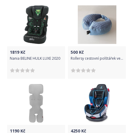
1819
Kč
500
Kč
Nania BELINE HULK LUXE 2020
Rollersy cestovní polštářek velikost S Denim
1190
Kč
4250
Kč