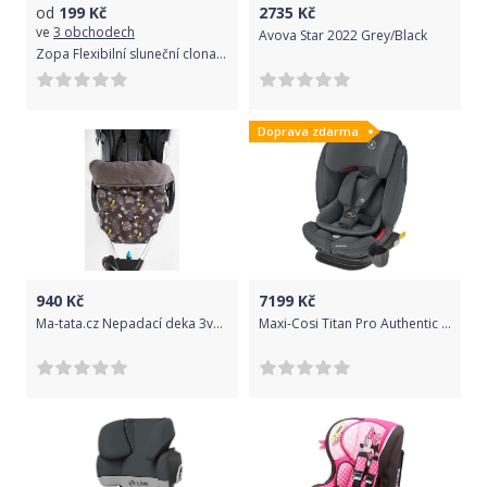
od
199
Kč
2735
Kč
ve
3 obchodech
Avova Star 2022 Grey/Black
Zopa Flexibilní sluneční clona do auta
Doprava zdarma
940
Kč
7199
Kč
Ma-tata.cz Nepadací deka 3v1 pro Thule Varianta: podzim/zima - hřejivá, zateplená, Materiál: softshell, kočárkovina
Maxi-Cosi Titan Pro Authentic Graphite 2020