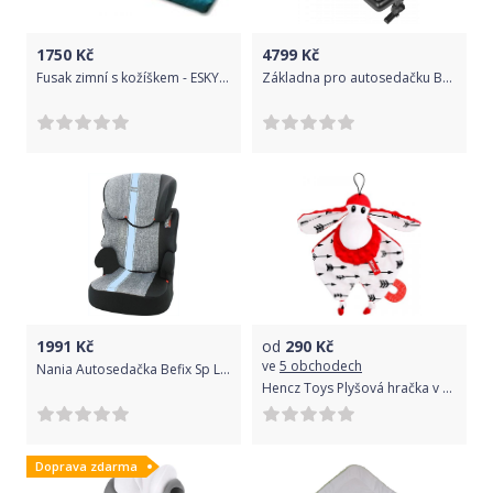
1750
Kč
4799
Kč
Fusak zimní s kožíškem - ESKYMO mořský - BabyNellys
Základna pro autosedačku Baby Jogger City GO i-Size
1991
Kč
od
290
Kč
ve
5 obchodech
Nania Autosedačka Befix Sp Linea blue 2020
Hencz Toys Plyšová hračka v kontrastních barvách Sheepi - červená
Doprava zdarma