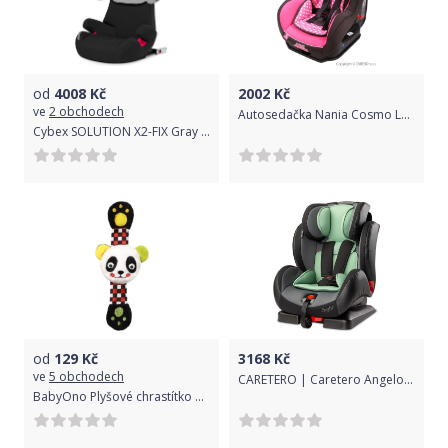
od
4008
Kč
2002
Kč
ve
2 obchodech
Autosedačka Nania Cosmo Lx Miss Minnie Dots 2015
Cybex SOLUTION X2-FIX Gray Rabbit | dark grey 2022
od
129
Kč
3168
Kč
ve
5 obchodech
CARETERO | Caretero Angelo | Autosedačka CARETERO Angelo 2019 mint | Zelená |
BabyOno Plyšové chrastítko na ruku Panda Archie, 16 cm