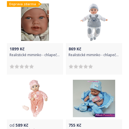
Doprava zdarma
1899
Kč
869
Kč
Realistické miminko - chlapeček Pipo v šedobílém oblečku od Antonio Juan
Realistické miminko - chlapeček Julius 2019 od firmy Paola Reina
od
589
Kč
755
Kč