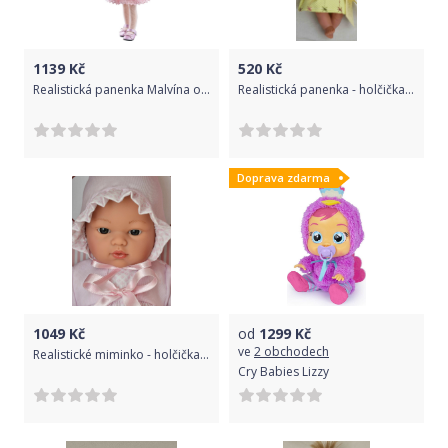
1139
Kč
520
Kč
Realistická panenka Malvína od f. Paola Reina ze Španělska
Realistická panenka - holčička bez zoubků - Denisa od firmy D´nenes
Doprava zdarma
1049
Kč
od
1299
Kč
ve
2 obchodech
Realistické miminko - holčička KOKE se srdíčkem - od firmy ASIVIL
Cry Babies Lizzy