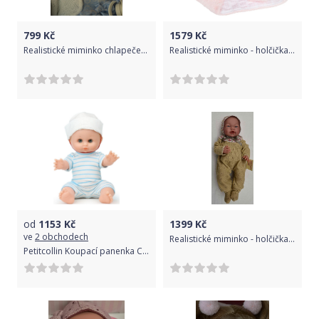
799
Kč
1579
Kč
Realistické miminko chlapeček Eda v bílém kloboučku od firmy Berjuan ze Španělska
Realistické miminko - holčička Marlenka od firmy Berenguer
od
1153
Kč
1399
Kč
ve
2 obchodech
Realistické miminko - holčička - Mája od firmy D´nenes
Petitcollin Koupací panenka Croisette 28 cm