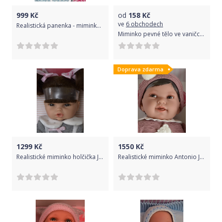
999
Kč
od
158
Kč
ve
6 obchodech
Realistická panenka - miminko- chlapeček Kiko na dečce s Mickey Mousem od Antonio Juan
Miminko pevné tělo ve vaničce s doplňky plast 20cm asst 3 barvy v síťce
Doprava zdarma
1299
Kč
1550
Kč
Realistické miminko holčička Jaruška od firmy Berjuan ze Španělska
Realistické miminko Antonio Juan - chlapeček Pipo Paseo