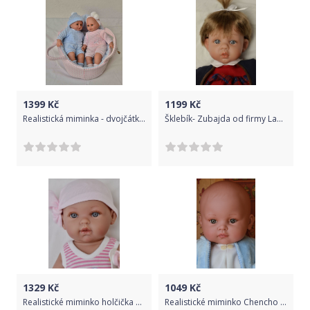
1399
Kč
1199
Kč
Realistická miminka - dvojčátka Lía a Lucas od firmy Lamagik
Šklebík- Zubajda od firmy Lamagik ze Španělska
1329
Kč
1049
Kč
Realistické miminko holčička Tonička pirátka od firmy Vestida de Azul
Realistické miminko Chencho - chlapeček Arthur od firmy Lamagik