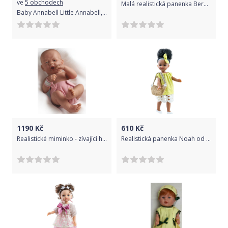
ve
5 obchodech
Malá realistická panenka Berbesa® Angeles v zavinovačce modrá 27 cm
Baby Annabell Little Annabell, 36 cm
1190
Kč
610
Kč
Realistické miminko - zívající holčička od firmy Berenguer
Realistická panenka Noah od f. Paola Reina ze Španělska