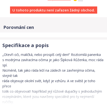
U tohoto produktu není zařazen žádný obchod.
Porovnání cen
Specifikace a popis
„Otevři oči, maličká, nebo prospíš celý den!“ Roztomilá panenka
s modrýma zavíracíma očima je jako Šípková Růženka, moc ráda
spí.
Nicméně, tak jako ráda leží na zádech se zavřenýma očima,
stejně tak
ráda objevuje okolní svět, když je vzhůru. A ve světě je toho
přece
tolik co objevovat! Například její růžové dupačky s jednoduchým
rozepínáním, které jsou navrženy speciálně pro ty nejmenší
ručičky.