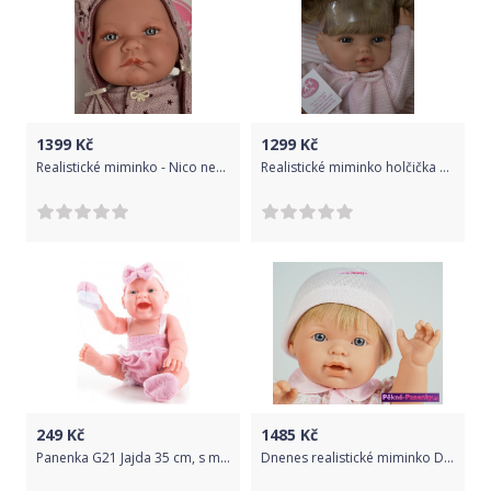
1399
Kč
1299
Kč
Realistické miminko - Nico nebo Nica ve fialovém oblečku od Antonio Juan
Realistické miminko holčička Martinka od firmy Berjuan ze Španělska
249
Kč
1485
Kč
Panenka G21 Jajda 35 cm, s mašličkou
Dnenes realistické miminko D´nenes Nilo 43 cm