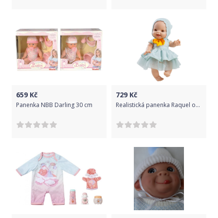
659
Kč
729
Kč
Panenka NBB Darling 30 cm
Realistická panenka Raquel od firmy Paola Reina ze Španělska