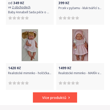
od
349
Kč
399
Kč
ve
2 obchodech
Prcek v pyžamu - kluk tvářící se jako ŠIBAL od f. Lamagik
Baby Annabell Sada péče o miminko
1420
Kč
1499
Kč
Realistické miminko - holčička - Ludmila od firmy D´nenes
Realistické miminko - MARÍA v puntíkatém kloboučku od firmy ASIVIL
Více produktů