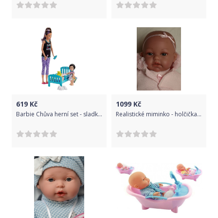
619
Kč
1099
Kč
Barbie Chůva herní set - sladké sny GHV88
Realistické miminko - holčička Toneta v šatičkách od Antonio Juan