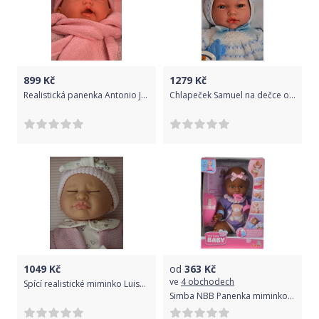
899
Kč
1279
Kč
Realistická panenka Antonio Juan - holčička - Petit Bufanda v šedo- růžovém
Chlapeček Samuel na dečce od firmy Guca
1049
Kč
od
363
Kč
ve
4 obchodech
Spící realistické miminko Luisa od firmy Berjuan ze Španělska
Simba NBB Panenka miminko černoušek 30 cm