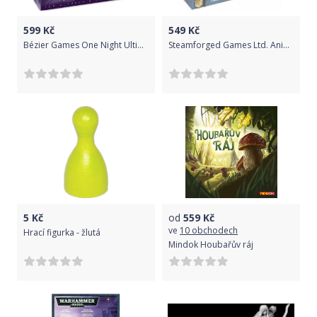
599
Kč
549
Kč
Bézier Games One Night Ultimate Vampire
Steamforged Games Ltd. Animal Adventures: Cats & Catacombs - Questing Tooth & Claw: Volume 1
5
Kč
od
559
Kč
ve
10 obchodech
Hrací figurka - žlutá
Mindok Houbařův ráj