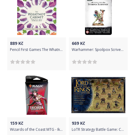
889
Kč
669
Kč
Pencil First Games The Whatnot Cabinet
Warhammer: Spoilpox Scrivener: Herald of Nurgle
159
Kč
939
Kč
Wizards of the Coast MTG - Ikoria: Lair of Behemoths Theme Booster Varianta: Black
LoTR Strategy Battle Game: Corsairs of Umbar