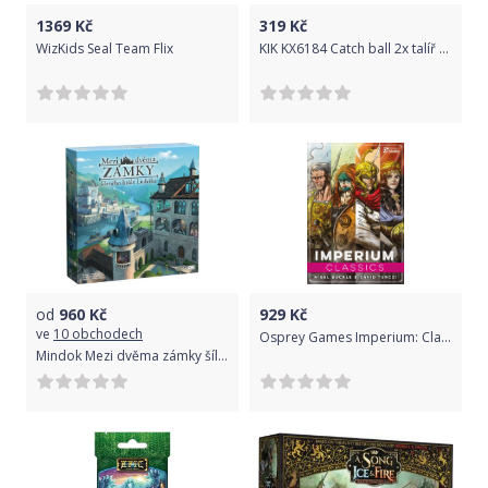
1369
Kč
319
Kč
WizKids Seal Team Flix
KIK KX6184 Catch ball 2x talíř + 2x míček
od
960
Kč
929
Kč
ve
10 obchodech
Osprey Games Imperium: Classics
Mindok Mezi dvěma zámky šíleného krále Ludvíka