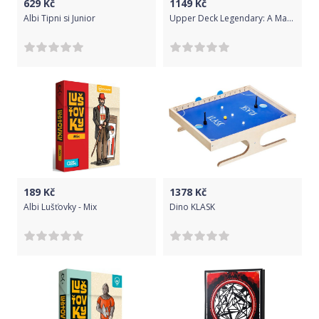
629
Kč
1149
Kč
Albi Tipni si Junior
Upper Deck Legendary: A Marvel Deck Building Game - Dark City Expansion
189
Kč
1378
Kč
Albi Lušťovky - Mix
Dino KLASK