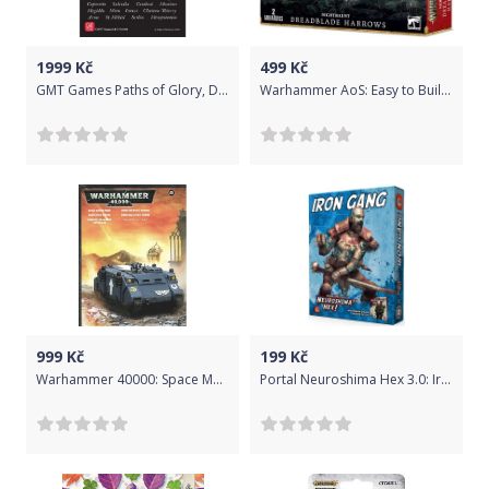
Recenze:
1999
Kč
499
Kč
GMT Games Paths of Glory, Deluxe Edition
Warhammer AoS: Easy to Build - Nighthaunt Dreadblade Harrows
999
Kč
199
Kč
Warhammer 40000: Space Marine Rhino
Portal Neuroshima Hex 3.0: Iron Gang