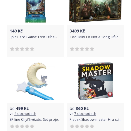
149
Kč
3499
Kč
Epic Card Game: Lost Tribe - Sage
Cool Mini Or Not A Song Of Ice And Fire - Stark vs Lannister Starter Set
od
499
Kč
od
360
Kč
ve
4 obchodech
ve
7 obchodech
EP line Chyť hvězdu: Set projektor měsíc s kouzelnou hůlkou
Piatnik Shadow master Hra stínů