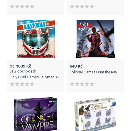
od
1099
Kč
649
Kč
ve
2 obchodech
Kollosal Games Hunt the Ravager
Holy Grail Games Rallyman: GT - Core Box