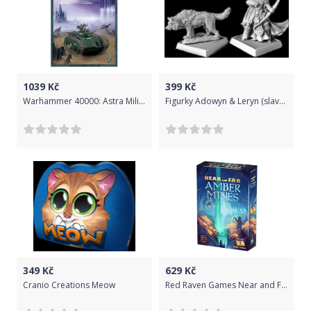
1039
Kč
399
Kč
Warhammer 40000: Astra Militarum Chimera
Figurky Adowyn & Leryn (slavná lovkyně s vlkem)
349
Kč
629
Kč
Cranio Creations Meow
Red Raven Games Near and Far: Amber Mines