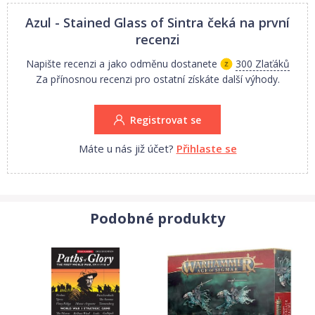
• 4 glaziers (1 of each player color)
Azul - Stained Glass of Sintra
čeká na první
• 8 markers (2 of each player color)
• 100 pane pieces (20 of each of the 5 colors)
recenzi
• 1 scoring board
Napište recenzi a jako odměnu dostanete
300 Zlaťáků
• 1 starting player tile
Za přínosnou recenzi pro ostatní získáte další výhody.
• 1 bag, 1 glass tower
Pravidla ke stažení:
Registrovat se
Azul: Stained Glass of Sintra anglická pravidla
Máte u nás již účet?
Přihlaste se
Rychlé představení hry:
Podobné produkty