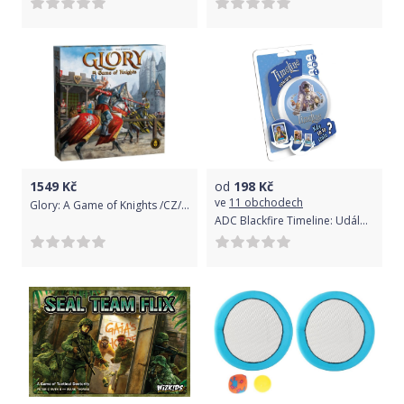
1549
Kč
od
198
Kč
ve
11 obchodech
Glory: A Game of Knights /CZ/EN/
ADC Blackfire Timeline: Události