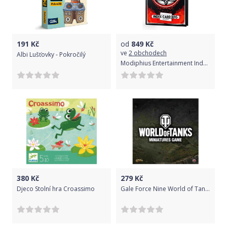
191
Kč
od
849
Kč
ve
2 obchodech
Albi Lušťovky - Pokročilý
Modiphius Entertainment Index Card RPG Master Edition
380
Kč
279
Kč
Djeco Stolní hra Croassimo
Gale Force Nine World of Tanks Expansion - American (M7 Priest)