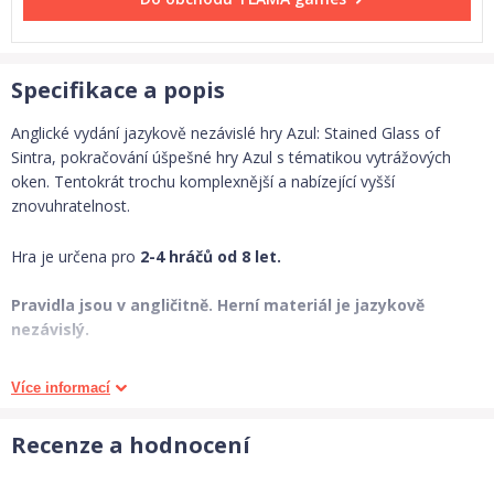
Specifikace a popis
Anglické vydání jazykově nezávislé hry Azul: Stained Glass of
Sintra, pokračování úšpešné hry Azul s tématikou vytrážových
oken. Tentokrát trochu komplexnější a nabízející vyšší
znovuhratelnost.
Hra je určena pro
2-4 hráčů od 8 let.
Pravidla jsou v angličitně.
Herní materiál je jazykově
nezávislý.
Hra obsahuje:
Více informací
• 9 Factory displays
Recenze a hodnocení
• 4 palace boards (1 of each player color)
• 32 pattern strips (8 of each player color)