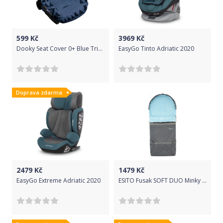
599
Kč
3969
Kč
Dooky Seat Cover 0+ Blue Tribal
EasyGo Tinto Adriatic 2020
Doprava zdarma
2479
Kč
1479
Kč
EasyGo Extreme Adriatic 2020
ESITO Fusak SOFT DUO Minky jarní / podzimní, Barva melír šedý / modrá