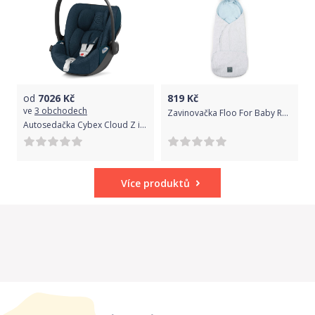
od
7026
Kč
819
Kč
ve
3 obchodech
Zavinovačka Floo For Baby Rabbit Blue 2021
Autosedačka Cybex Cloud Z i-Size Plus Mountain Blue 2020
Více produktů