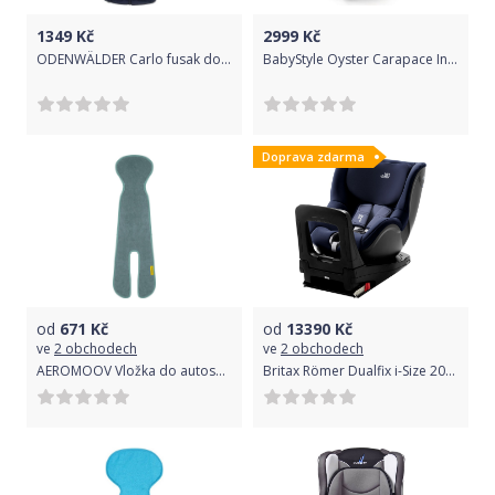
1349
Kč
2999
Kč
ODENWÄLDER Carlo fusak do autosedačky 2017 – marine
BabyStyle Oyster Carapace Infant i-Size Peacock 2020
Doprava zdarma
od
671
Kč
od
13390
Kč
ve
2 obchodech
ve
2 obchodech
AEROMOOV Vložka do autosedačky Mint 15-36 kg
Britax Römer Dualfix i-Size 2019 Moonlight Blue