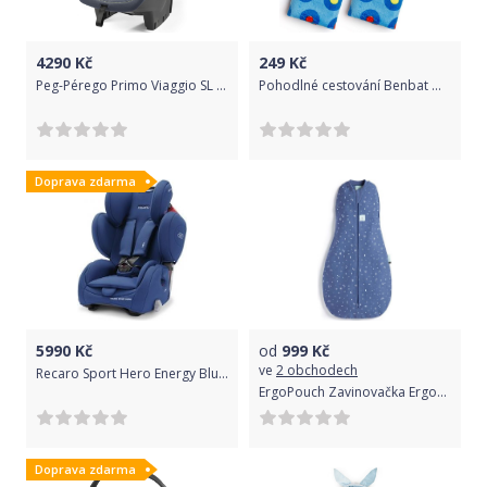
4290
Kč
249
Kč
Peg-Pérego Primo Viaggio SL 2018 New Life 2021
Pohodlné cestování Benbat Owl
Doprava zdarma
5990
Kč
od
999
Kč
ve
2 obchodech
Recaro Sport Hero Energy Blue 2020
ErgoPouch Zavinovačka ErgoCocoon 1,0tog 6-12m Night Sky 2020
Doprava zdarma