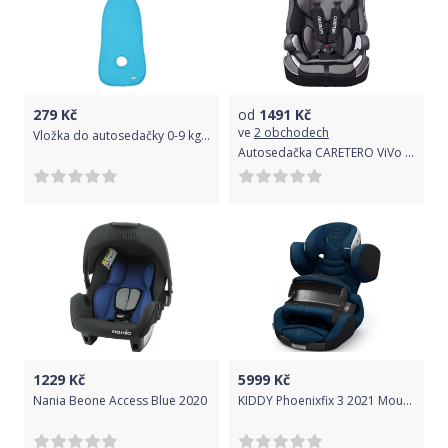
279
Kč
od
1491
Kč
ve
2 obchodech
Vložka do autosedačky 0-9 kg Eko Turquoise 2021
Autosedačka CARETERO ViVo navy 2016
1229
Kč
5999
Kč
Nania Beone Access Blue 2020
KIDDY Phoenixfix 3 2021 Mountain Blue