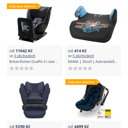
Doprava zdarma
od
11042
Kč
od
414
Kč
ve
3 obchodech
ve
5 obchodech
Britax Römer Dualfix 3 i-size Bundle Flex iSense Blue Marble 2021
NANIA | Zboží | Autosedačka-podsedák Nania Topo Comfort Hot Wheels blue 2020 | Modrá |
Doprava zdarma
od
5390
Kč
od
4499
Kč