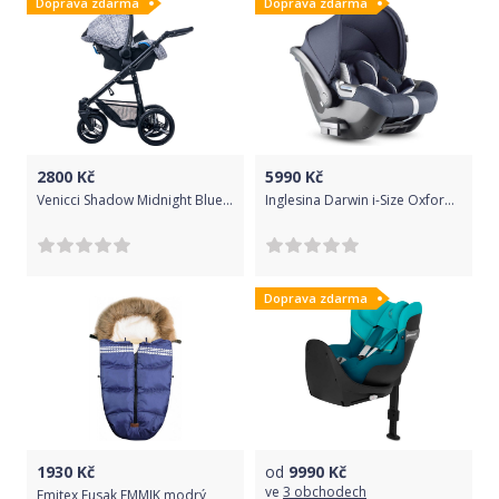
Doprava zdarma
Doprava zdarma
2800
Kč
5990
Kč
Venicci Shadow Midnight Blue 2019
Inglesina Darwin i-Size Oxford Blue 2019
Doprava zdarma
1930
Kč
od
9990
Kč
ve
3 obchodech
Emitex Fusak EMMIK modrý