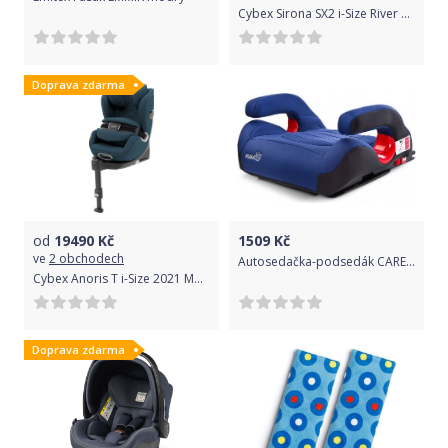
Cybex Sirona SX2 i-Size River Blue 2021
Doprava zdarma
od
19490
Kč
1509
Kč
ve
2 obchodech
Autosedačka-podsedák CARETERO Puma Isofix navy 2017, Modrá
Cybex Anoris T i-Size 2021 Mountain Blue
Doprava zdarma