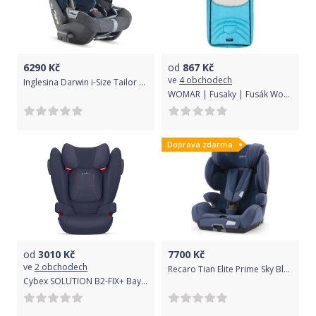
6290
Kč
od
867
Kč
ve
4 obchodech
Inglesina Darwin i-Size Tailor Denim 2020
WOMAR | Fusaky | Fusák Womar s ovčím rounem tyrkysový | Modrá |
Doprava zdarma
od
3010
Kč
7700
Kč
ve
2 obchodech
Recaro Tian Elite Prime Sky Blue 2021
Cybex SOLUTION B2-FIX+ Bay Blue 2021