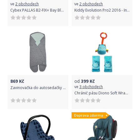
ve
2 obchodech
ve
2 obchodech
Cybex PALLAS B2-FIX+ Bay Blue 2021
Kiddy Evolution Pro2 2016 - Indigo Blue 2021
869
Kč
od
399
Kč
ve
3 obchodech
Zavinovačka do autosedačky Eko Grey/Turquoise 2021
Chránič pásu Diono Soft Wraps™ & Toy Owl 2020
Doprava zdarma