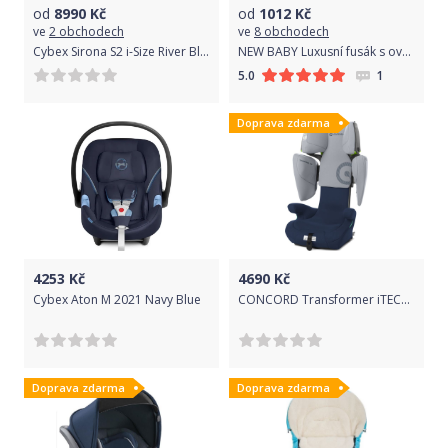
od
8990
Kč
od
1012
Kč
ve
2 obchodech
ve
8 obchodech
Cybex Sirona S2 i-Size River Blue 2021
NEW BABY Luxusní fusák s ovčím rounem New Baby tmavě modrý
1
5.0
Doprava zdarma
4253
Kč
4690
Kč
Cybex Aton M 2021 Navy Blue
CONCORD Transformer iTECH i-Size 2021 Whale Blue
Doprava zdarma
Doprava zdarma