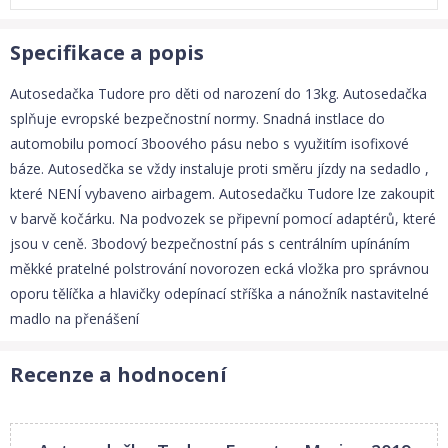
Specifikace a popis
Autosedačka Tudore pro děti od narození do 13kg. Autosedačka
splňuje evropské bezpečnostní normy. Snadná instlace do
automobilu pomocí 3boového pásu nebo s využitím isofixové
báze. Autosedčka se vždy instaluje proti směru jízdy na sedadlo ,
které NENÍ vybaveno airbagem. Autosedačku Tudore lze zakoupit
v barvě kočárku. Na podvozek se připevní pomocí adaptérů, které
jsou v ceně. 3bodový bezpečnostní pás s centrálním upínáním
měkké pratelné polstrování novorozen ecká vložka pro správnou
oporu tělíčka a hlavičky odepínací stříška a nánožník nastavitelné
madlo na přenášení
Recenze a hodnocení