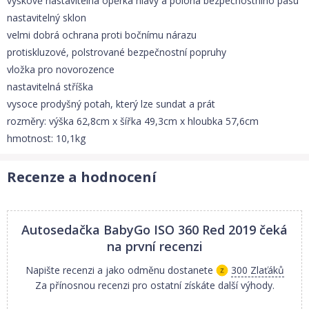
výškově nastavitelná opěrka hlavy a poloha bezpečnostního pásu
nastavitelný sklon
velmi dobrá ochrana proti bočnímu nárazu
protiskluzové, polstrované bezpečnostní popruhy
vložka pro novorozence
nastavitelná stříška
vysoce prodyšný potah, který lze sundat a prát
rozměry: výška 62,8cm x šířka 49,3cm x hloubka 57,6cm
hmotnost: 10,1kg
Recenze a hodnocení
Autosedačka BabyGo ISO 360 Red 2019
čeká
na první recenzi
Napište recenzi a jako odměnu dostanete
300 Zlaťáků
Za přínosnou recenzi pro ostatní získáte další výhody.