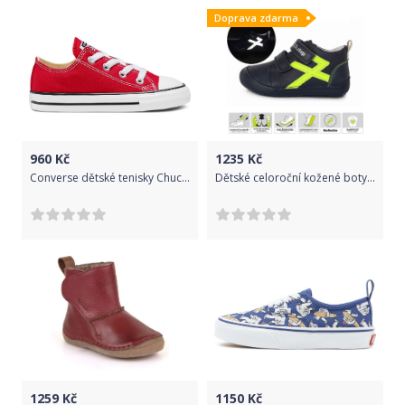
Doprava zdarma
960
Kč
1235
Kč
Converse dětské tenisky Chuck Taylor 7J236C Velikost: 18
Dětské celoroční kožené boty DDStep S063-999 (25) - DDstep s.r.o.
1259
Kč
1150
Kč