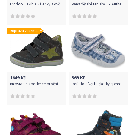
Froddo Flexible válenky s ovčím kožíškem bordeaux 24 160 66
Vans dětské tenisky UY Authentic Elastic Yeti Surf Limoges/True White VN0A346Z8AY 27 modrá
Doprava zdarma
1649
Kč
369
Kč
Ricosta Chlapecké celoroční botičky Kimo, Ricosta, 25349-489, šedá - 25
Befado dívčí bačkorky Speedy 109P188 18, modrá