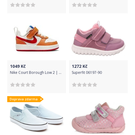
1049
Kč
1272
Kč
Nike Court Borough Low 2 | BQ5453-119 | Bílá | 21
Superfit 06197-90
Doprava zdarma