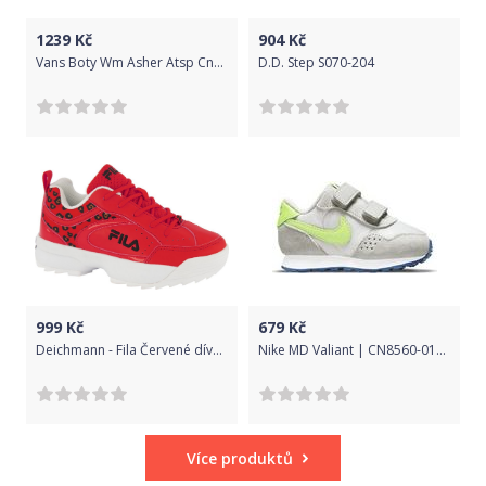
1239
Kč
904
Kč
Vans Boty Wm Asher Atsp Cnvs Mbuwh 35
D.D. Step S070-204
999
Kč
679
Kč
Deichmann - Fila Červené dívčí chunky tenisky Fila se zvířecím vzorem 31 červená
Nike MD Valiant | CN8560-015 | Béžová | 21
Více produktů