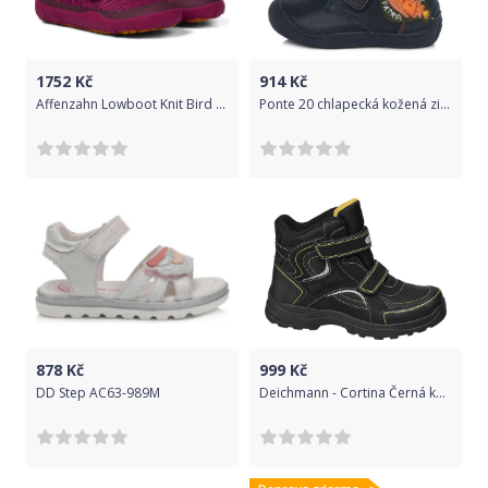
1752
Kč
914
Kč
Affenzahn Lowboot Knit Bird Velikost: 22
Ponte 20 chlapecká kožená zimní kotníčková obuv PV121-DA03-1-437OBT 26 tmavě modrá
878
Kč
999
Kč
DD Step AC63-989M
Deichmann - Cortina Černá kotníková obuv na suchý zip Cortina s TEX membránou 37 černá