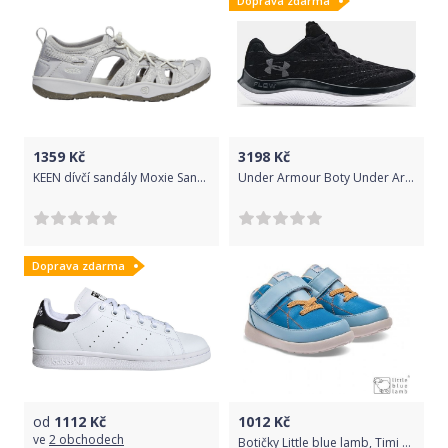
Doprava zdarma
1359
Kč
3198
Kč
KEEN dívčí sandály Moxie Sandal K 25/26 stříbrná
Under Armour Boty Under Armour FLOW Velociti Wind-BLK 44,5
Doprava zdarma
od
1112
Kč
1012
Kč
ve
2 obchodech
Botičky Little blue lamb, Timi blue Velikost:: 28