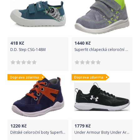
418
Kč
1440
Kč
D.D. Step CSG-148M
Superfit chlapecká celoroční obuv MEL, Superfit, 2-00325-45, zelená - 24
Doprava zdarma
Doprava zdarma
1220
Kč
1779
Kč
Dětské celoroční boty Superfit 1-009414-8000 (20) - Superfit
Under Armour Boty Under Armour UA Charged Commit TR 3-BLK 40,5