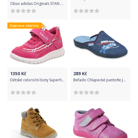
Obuv adidas Originals STAN SMITH J ee7570 Velikost 36 EU
Doprava zdarma
1350
Kč
289
Kč
Dětské celoroční boty Superfit 0-606192-5500 (24) - Superfit
Befado Chlapecké pantofle Jogi 707Y403 32 modrá