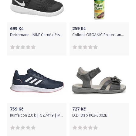
699
Kč
259
Kč
Deichmann - NIKE Černé dětské tenisky na suchý zip Nike Star Runner Btv 22 černá
Collonil ORGANIC Protect and care 200ml 200ml
759
Kč
727
Kč
Runfalcon 2.0 k | GZ7419 | Modrá | 32
D.D. Step K03-3002B