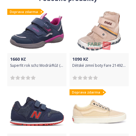
Doprava zdarma
1660
Kč
1090
Kč
Superfit rok schz Modrá/Růž (36) - Ciciban
Dětské zimní boty Fare 2149281 Velikost: 22
Doprava zdarma