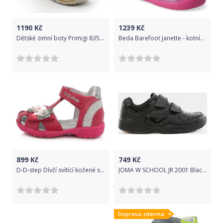
1190
Kč
1239
Kč
Dětské zimní boty Primigi 8352533 Gore-Tex Velikost: 20
Beda Barefoot Janette - kotníkové s membránou Velikost: 20
899
Kč
749
Kč
D-D-step Dívčí svítící kožené sandály AC290-384 19 růžová
JOMA W SCHOOL JR 2001 Black Velikost: 30
Doprava zdarma