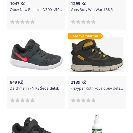
1047
Kč
1299
Kč
Obuv New Balance IV500 iv500-tpn Velikost 20
Vans Boty Wm Ward 38,5
Doprava zdarma
849
Kč
2189
Kč
Deichmann - NIKE Šedé dětské tenisky na suchý zip Nike Star Runner 23.5 černá
Flexyper Kotníková obuv dětská Geox | Černá | Chlapecké | 35