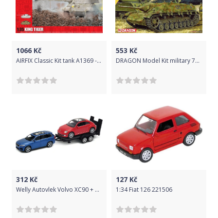
1066
Kč
553
Kč
AIRFIX Classic Kit tank A1369 - King Tiger (1:35)
DRAGON Model Kit military 7276 - JAGDPANZER IV L/48 EARLY PRODUCTION (1:72)
312
Kč
127
Kč
Welly Autovlek Volvo XC90 + VW The Beetle 1:38
1:34 Fiat 126 221506