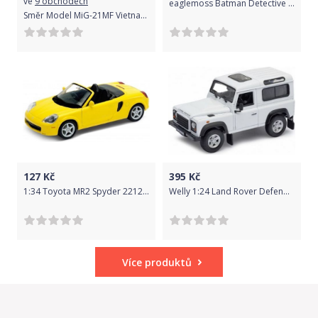
ve
9 obchodech
eaglemoss Batman Detective Comics #591 Batmobile model kovový 1:43
Směr Model MiG-21MF Vietnam WAR 1:72 15x21,8cm v krabici 25x14,5x4,5cm
127
Kč
395
Kč
1:34 Toyota MR2 Spyder 221230
Welly 1:24 Land Rover Defender Bíla
Více produktů