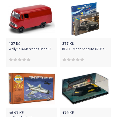
127
Kč
877
Kč
Welly 1:34 Mercedes Benz L319 Bíla
REVELL ModelSet auto 67057 - Audi R8 (1:24)
od
97
Kč
179
Kč