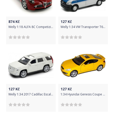
874
Kč
127
Kč
Welly 1:18 ALFA 8C Competizione Červená
Welly 1:34 VW Transporter T6 Van Police Stříbrná
127
Kč
127
Kč
Welly 1:34 2017 Cadillac Escalade Červená
1:34 Hyundai Genesis Coupe 221351