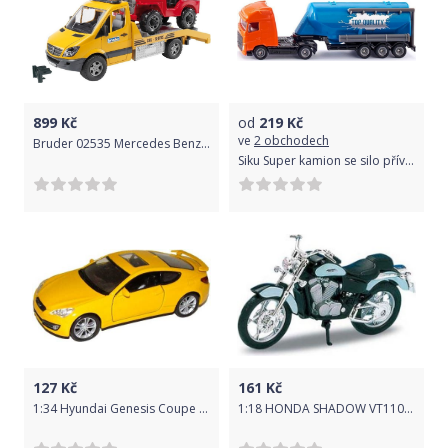
899
Kč
od
219
Kč
ve
2 obchodech
Bruder 02535 Mercedes Benz Sprinter odtahovka s jeepem
Siku Super kamion se silo přívěsem 1:87
127
Kč
161
Kč
1:34 Hyundai Genesis Coupe 221352
1:18 HONDA SHADOW VT1100C 225940