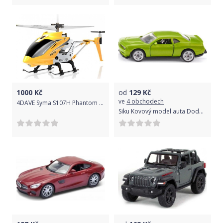
1000
Kč
od
129
Kč
ve
4 obchodech
4DAVE Syma S107H Phantom - ultra odolný vrtulník s barometrem - žlutý
Siku Kovový model auta Dodge Challenger SRT Hellcat