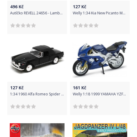
496
Kč
127
Kč
Autíčko REVELL 24656 - Lamborghini "POLICE"
Welly 1:34 Kia New Picanto Modrá
127
Kč
161
Kč
1:34 1960 Alfa Romeo Spider 2600 222008
Welly 1:18 1999 YAMAHA YZF-R1 Modrá tmavá