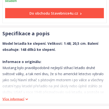
skladem
Do obchodu
Stavebnice4u.cz
Specifikace a popis
Model letadla ke slepení. Velikost: 1:48; 20,5 cm. Balení
obsahuje: 148 dílků ke slepení.
Informace o originálu:
Mustang bylo pravděpodobně nejlepší stíhací letadlo druhé
světové války, a tak není divu, že si ho americké letectvo vybralo
jako svůj hlavní stíhač s pístovým motorem i po válce a všechny
ostatní typy letadel přeřadilo na jiné úkoly nebo úplně stáhlo ze
služby. USAF v roce 1948 přeznačovalo svá letadla, a protože se
P jako Pursuit (pronásledování) změnilo na F jako Fighter (bojové
Více informací
letadlo), stal se i z tohoto Mustangu North American F-51D.