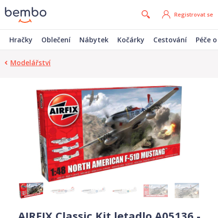
Registrovat se
Hračky
Oblečení
Nábytek
Kočárky
Cestování
Péče o
Modelářství
AIRFIX Classic Kit letadlo A05136 -