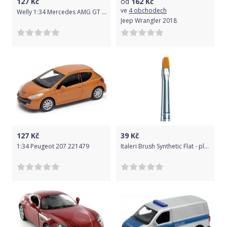
127
Kč
od
162
Kč
ve
4 obchodech
Welly 1:34 Mercedes AMG GT Červená
Jeep Wrangler 2018
127
Kč
39
Kč
1:34 Peugeot 207 221479
Italeri Brush Synthetic Flat - plochý syntetický štětec (vel. 2)