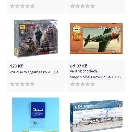
123
Kč
od
97
Kč
ve
8 obchodech
ZVEZDA Wargames (WWII) figurky 6272 - German Volkssturm (1:72)
Směr Model Lavočkin La-7 1:72