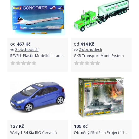
od
467
Kč
od
414
Kč
ve
2 obchodech
ve
2 obchodech
REVELL Plastic ModelKit letadlo 04257 - Concorde "British Airways" (1:144)
GKR Transport Monti System
127
Kč
109
Kč
Welly 1:34 Kia RIO Červená
Obrněný říční člun Project 1125 (1:72)