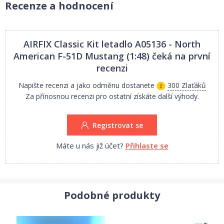
Recenze a hodnocení
Detaily modelu:
Měřítko: 1:48
Počet dílů: 147
AIRFIX Classic Kit letadlo A05136 - North
Délka: 205 mm
American F-51D Mustang (1:48)
čeká na první
Rozpětí křídel: 236 mm
recenzi
Obtížnost: 2
Napište recenzi a jako odměnu dostanete
300 Zlaťáků
Body Flying Hours: 2
Za přínosnou recenzi pro ostatní získáte další výhody.
Doporučeno pro děti od 8 let.
Registrovat se
Upozornění: Nebezpečí udušení! Výrobek obsahuje malé části.
Máte u nás již účet?
Přihlaste se
NEVHODNÉ PRO DĚTI DO 3 LET!
Podobné produkty