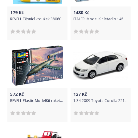
179
Kč
1480
Kč
REVELL Těsnící kroužek 38060 - O-Ring
ITALERI Model Kit letadlo 1451 - B-52G Stratofortress Early version with Hound Dog Missiles (1:72)
572
Kč
127
Kč
REVELL Plastic ModelKit raketa 03861 - Fieseler Fi103 A/B V-1 (1:32)
1:34 2009 Toyota Corolla 221217