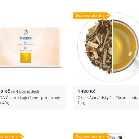
Do obchodu
Porovnat ceny
Doprava zdarma
Detail produktu
90
Kč
1480
Kč
ve
4 obchodech
A Čaj pro kojící ženy - porcovaný
Oxalis Ájurvédský čaj Citrón - máta
g 40g
1 kg
1
recenze
5.0
Porovnat ceny
Do obchodu
va zdarma
Doprava zdarma
Detail produktu