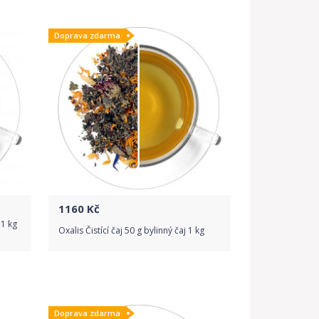
Do obchodu
Doprava zdarma
Detail produktu
1160
Kč
 1 kg
Oxalis Čistící čaj 50 g bylinný čaj 1 kg
Do obchodu
Doprava zdarma
Detail produktu