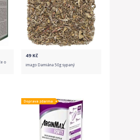
49
Kč
če o
imago Damiána 50g sypaný
Do obchodu
Doprava zdarma
Detail produktu