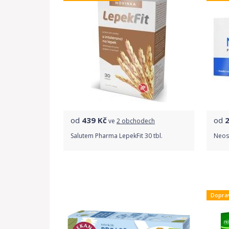
od
439
Kč
od
ve
2 obchodech
Salutem Pharma LepekFit 30 tbl.
Neos
Porovnat ceny
Dopra