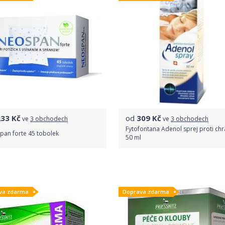
233
Kč
od
309
Kč
ve
3 obchodech
ve
3 obchodech
Fytofontana Adenol sprej proti ch
pan forte 45 tobolek
50 ml
Porovnat ceny
Porovnat ceny
va zdarma
Doprava zdarma