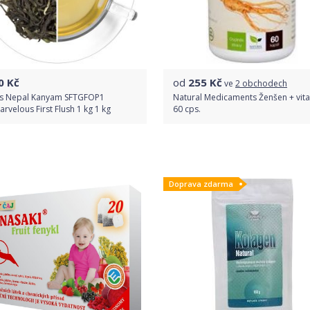
0
Kč
od
255
Kč
ve
2 obchodech
is Nepal Kanyam SFTGFOP1
Natural Medicaments Ženšen + vita
arvelous First Flush 1 kg 1 kg
60 cps.
Do obchodu
Porovnat ceny
Doprava zdarma
Detail produktu