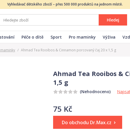
Vyhledávač dětského zboží – přes 500 000 produktů na jednom místě.
Hledej
stování
Péče o dítě
Sport
Pro maminky
Výživa
Vzd
o maminky
/
Ahmad Tea Rooibos & Cinnamon porcovaný čaj 20 x 1,5 g
Ahmad Tea Rooibos & C
1,5 g
Napsat
(Nehodnoceno)
75 Kč
Do obchodu Dr.Max.cz