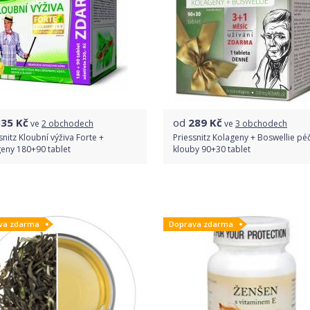
835
Kč
od
289
Kč
ve
2 obchodech
ve
3 obchodech
snitz Kloubní výživa Forte +
Priessnitz Kolageny + Boswellie pé
eny 180+90 tablet
klouby 90+30 tablet
Porovnat ceny
Porovnat ceny
va zdarma
Doprava zdarma