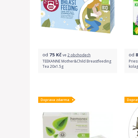
od
75
Kč
od
ve
2 obchodech
TEEKANNE Mother&Child Breastfeeding
Pries
Tea 20x1.5g
kolag
Porovnat ceny
Doprava zdarma
Dopra