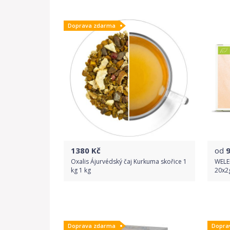
Do obchodu
Doprava zdarma
Detail produktu
1380
Kč
od
Oxalis Ájurvédský čaj Kurkuma skořice 1
WELED
kg 1 kg
20x2
Do obchodu
Doprava zdarma
Dopra
Detail produktu