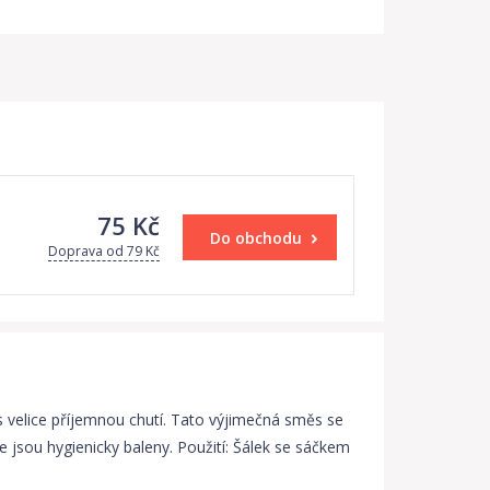
75 Kč
Do obchodu
Doprava od 79 Kč
 velice příjemnou chutí. Tato výjimečná směs se
 jsou hygienicky baleny. Použití: Šálek se sáčkem