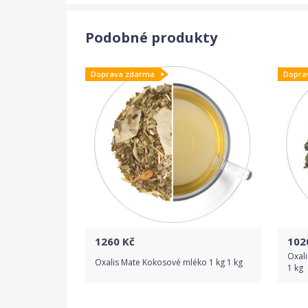
Podobné produkty
Doprava zdarma
Dopra
1260
Kč
102
Oxali
Oxalis Mate Kokosové mléko 1 kg 1 kg
1 kg