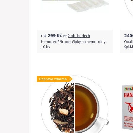
od
299
Kč
240
ve
2 obchodech
Hemorex Přírodní čípky na hemoroidy
Oxal
10 ks
Spl.M
Porovnat ceny
Doprava zdarma