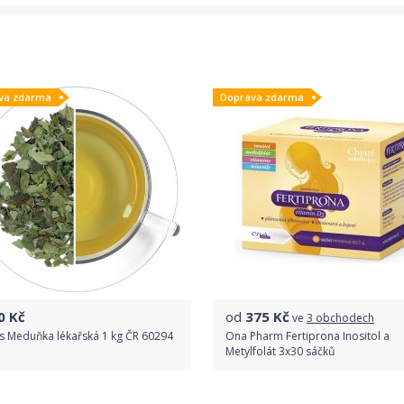
va zdarma
Doprava zdarma
0
Kč
od
375
Kč
ve
3 obchodech
s Meduňka lékařská 1 kg ČR 60294
Ona Pharm Fertiprona Inositol a
Metylfolát 3x30 sáčků