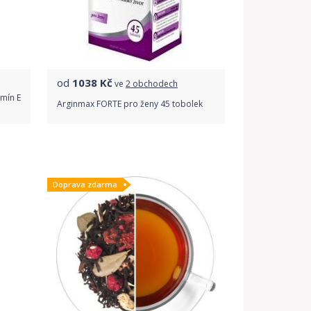
od
1038
Kč
ve
2 obchodech
mín E
Arginmax FORTE pro ženy 45 tobolek
Porovnat ceny
Doprava zdarma