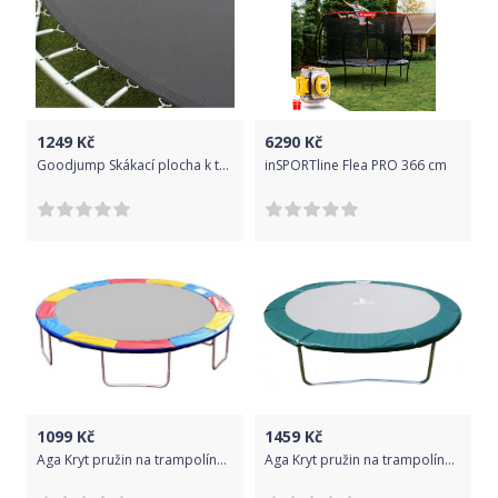
1249
Kč
6290
Kč
Goodjump Skákací plocha k trampolíně 400 cm - na 80 pružin INSIDE
inSPORTline Flea PRO 366 cm
1099
Kč
1459
Kč
Aga Kryt pružin na trampolínu 400 cm Trikolóra
Aga Kryt pružin na trampolínu 460 cm Dark Green