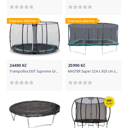
Doprava zdarma
Doprava zdarma
24490
Kč
25990
Kč
Trampolína EXIT Supreme Ground Level 427 cm Tyrkysová s ochrannou sítí
MASTER Super 524 x 303 cm s vnější sítí