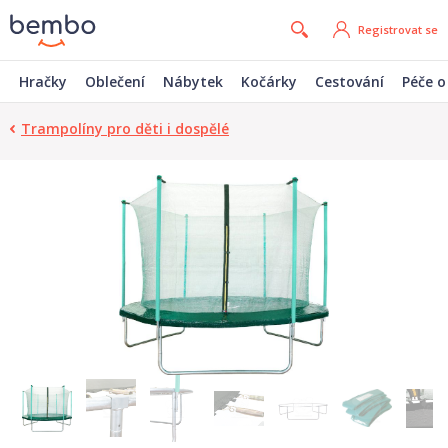
Registrovat se
Hračky
Oblečení
Nábytek
Kočárky
Cestování
Péče o
Trampolíny pro děti i dospělé