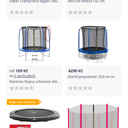
nabbi Trampolína Skyper 366 cm - černá/šedá
MASTER fitness 102 cm
od
109
Kč
4290
Kč
ve
2 obchodech
Klarfit Jumpstarter 250 cm modrá
Marimex Stojna ochranné sítě horní k trampolínám 366 cm od r.2016
Doprava zdarma