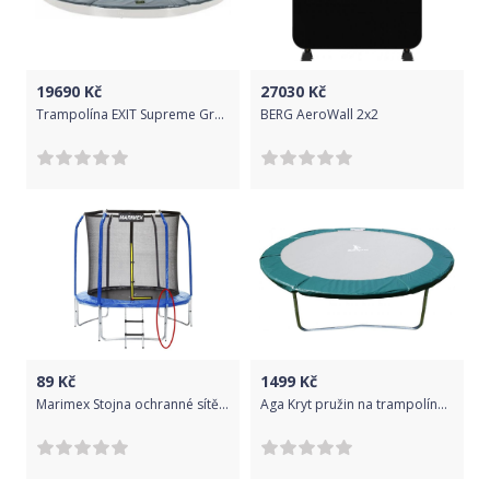
- Maximální zatížení: 150 kg
- Výška odrazové plochy od země: 65 cm
19690
Kč
27030
Kč
Trampolína EXIT Supreme Ground Level 366 cm Šedá
BERG AeroWall 2x2
- Odrazová plocha materiál: PP MESH (vysoký odraz)
- Počet pružin: 60 ks (3,1 mm silná pružinová ocel)
- Délka pružin: 14 cm
- Materiál ochranné sítě: PE Terylene
- Kryt pružin: 310gsm PVC + 10 mm EPE pěna + 130gsm PE
89
Kč
1499
Kč
Marimex Stojna ochranné sítě dolní k trampolínám 244 cm od r.2016
Aga Kryt pružin na trampolínu 500 cm Dark Green
- Rám: Galvanizovaná ocel (průměr trubky 38 mm, tloušťka trubky
1,2 mm)