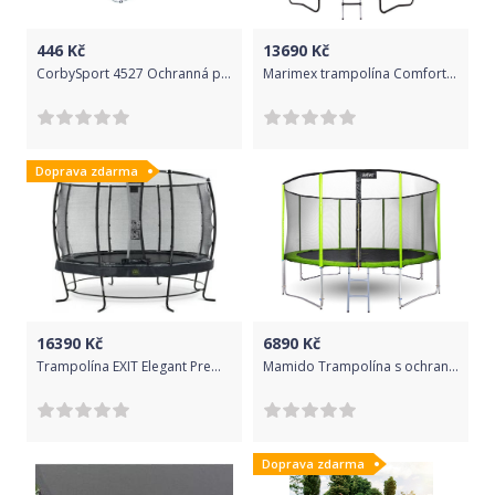
446
Kč
13690
Kč
CorbySport 4527 Ochranná plachta na trampolínu 305 cm
Marimex trampolína Comfort 366 cm, 2022
Doprava zdarma
16390
Kč
6890
Kč
Trampolína EXIT Elegant Premium se sítí Deluxe 366 cm Černá
Mamido Trampolína s ochrannou sítí a žebříkem 366 cm zelená
Doprava zdarma