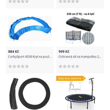
884
Kč
999
Kč
CorbySport 4538 Kryt na pružiny venk. trampolíny 305 cm
Ochranná síť na trampolínu 220 cm (7 ft) na 6 tyčí
Doprava zdarma