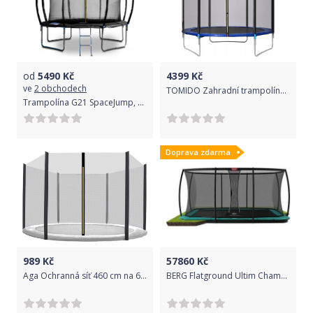
od
5490
Kč
4399
Kč
ve
2 obchodech
TOMIDO Zahradní trampolína 305 cm (10FT) s žebříkem
Trampolína G21 SpaceJump, 305 cm, černá, s ochrannou sítí + schůdky zdarma
Doprava zdarma
989
Kč
57860
Kč
Aga Ochranná síť 460 cm na 6 tyčí Black net / Black
BERG Flatground Ultim Champion 410 GREEN + Safety Net DLX XL