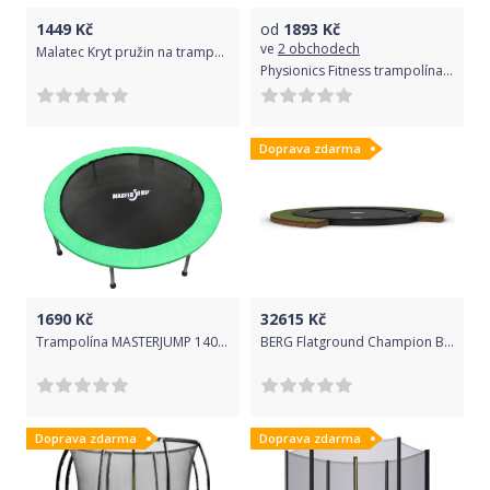
1449
Kč
od
1893
Kč
ve
2 obchodech
Malatec Kryt pružin na trampolínu 427 cm
Physionics Fitness trampolína na doma i ven - 101 cm, modrá
Doprava zdarma
1690
Kč
32615
Kč
Trampolína MASTERJUMP 140 cm
BERG Flatground Champion BLACK 430
Doprava zdarma
Doprava zdarma