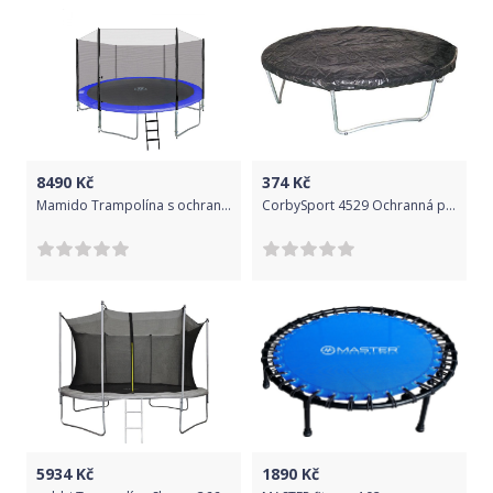
- Počet nohou: 3 nohy ve tvaru U
- Stojné tyče: Galvanizovaná ocel (průměr trubky 25 mm, tloušťka
trubky 1,1 mm)
- Počet stojných tyčí: 6 ks
8490
Kč
374
Kč
- Balení: 2 krabice (162x44x16 cm 25Kg, 118x42x20 cm 25Kg)
Mamido Trampolína s ochrannou sítí a žebříkem 366 cm modrá
CorbySport 4529 Ochranná plachta na trampolínu 183 cm
- Hmotnost trampolíny: 50 kg
- Záruka: 24 měsíců
- Normy: Certifikace podle TÜV-GS.
5934
Kč
1890
Kč