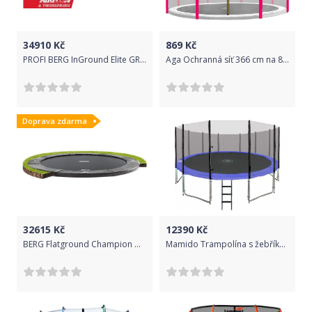
34910
Kč
869
Kč
PROFI BERG InGround Elite GREY 430 cm
Aga Ochranná síť 366 cm na 8 tyčí Black net / Pink
Doprava zdarma
32615
Kč
12390
Kč
BERG Flatground Champion GREY 430
Mamido Trampolína s žebříkem 487 cm modrá