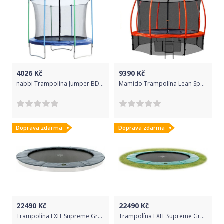
4026
Kč
9390
Kč
nabbi Trampolína Jumper BD 305 cm - černá/modrá
Mamido Trampolína Lean Sport BEST 14ft 427 cm
Doprava zdarma
Doprava zdarma
22490
Kč
22490
Kč
Trampolína EXIT Supreme Ground Level 427 cm Šedá
Trampolína EXIT Supreme Ground Level 427 cm Tyrkysová