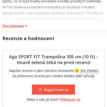
špičku, co se týče kvality provedení a kvality použitých materiálu.
Hi-Ten zesílená konstrukce trampolíny je vyrobená z kvalitní
galvanizované oceli z vynikající odolností proti korozi. Tři nohy ve
tvaru U poskytují trampolíně vynikající stabilitu při jejím užívání a
dovolují zatížení až do 160 kg. Odrazová plocha trampolíny je
Více informací
vyrobená z polypropylenové tkaniny (PP Mesh) s vodoodpudivým
povrchem a odolností proti UV záření. Horní ochranná síť
Recenze a hodnocení
vyrobená z Super-heavy duty PE materiálu, má vstup opatřený
zipem a zajištěným pojistkou proti samovolnému rozepnutí.
Maximální možnou bezpečnost trampolíny pak zajištuje
Aga SPORT FIT Trampolína 305 cm (10 ft) -
polstrovaný obvodový pás (kryt pružin), vyrobený z PVC, který
tmavě zelená
čeká na první recenzi
překrývá pružiny po celém obvodu trampolíny. Všechny
Napište recenzi a jako odměnu dostanete
300 Zlaťáků
trampolíny Aga SPORT FIT splňují ty nejpřísnější bezpečnostní
Za přínosnou recenzi pro ostatní získáte další výhody.
normy (EN-71) a jsou opatřeny certifikátem německé zkušebny
TÜV-GS.
Registrovat se
Obsah balení:
Máte u nás již účet?
Přihlaste se