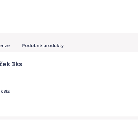
enze
Podobné produkty
ček 3ks
k 3ks