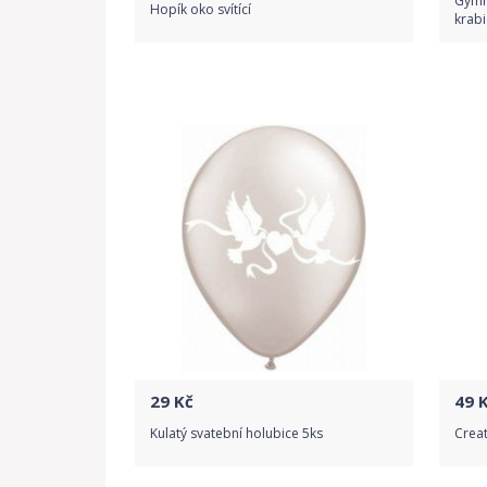
Gymna
Hopík oko svítící
krabi
Do obchodu
Detail produktu
29
Kč
49
K
Kulatý svatební holubice 5ks
Crea