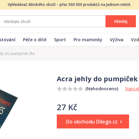
Vyhledávač dětského zboží – přes 500 000 produktů na jednom místě.
Hledej
stování
Péče o dítě
Sport
Pro maminky
Výživa
Vzd
hly do pumpiček 3ks
Acra jehly do pumpiček
Napsat
(Nehodnoceno)
27 Kč
Do obchodu Dilego.cz