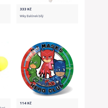
333
Kč
Wiky Balónek bílý
Do obchodu
Detail produktu
114
Kč