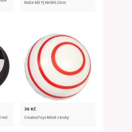
lutá
MaDe Míč PJ MASKS 23cm
Do obchodu
Detail produktu
36
Kč
ý míč
CreativeToys Míček s kruhy