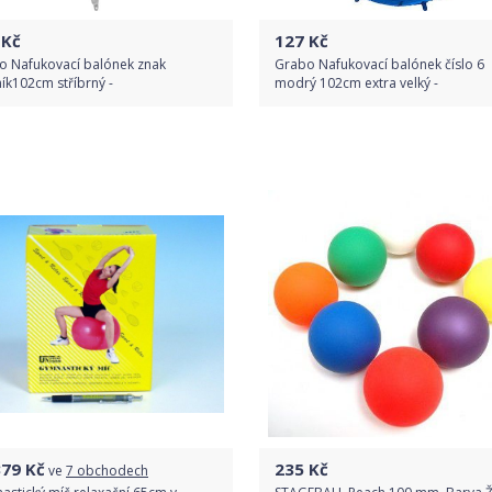
Kč
127
Kč
o Nafukovací balónek znak
Grabo Nafukovací balónek číslo 6
ík102cm stříbrný -
modrý 102cm extra velký -
Do obchodu
Do obchodu
Detail produktu
Detail produktu
379
Kč
235
Kč
ve
7 obchodech