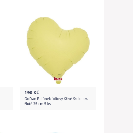
Do obchodu
Detail produktu
190
Kč
GoDan Balónek fóliový Křivé Srdce sv.
žluté 35 cm 5 ks
Do obchodu