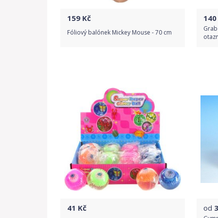
159
Kč
140
Grab
Fóliový balónek Mickey Mouse - 70 cm
otazn
Do obchodu
Detail produktu
41
Kč
od