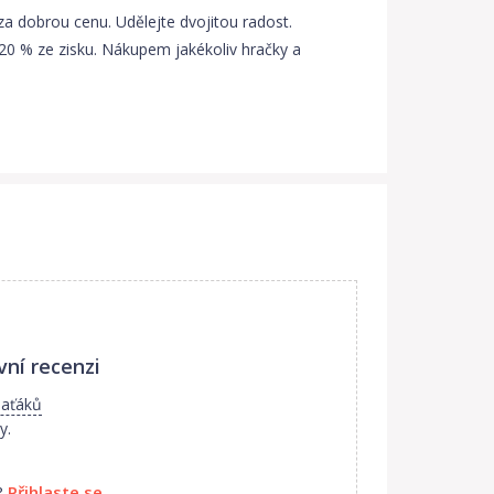
a dobrou cenu. Udělejte dvojitou radost.
20 % ze zisku. Nákupem jakékoliv hračky a
vní recenzi
laťáků
y.
?
Přihlaste se