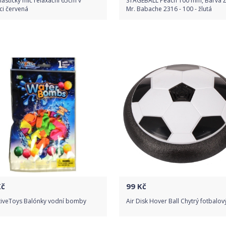
stický míč relaxační 65cm v
STAGEBALL Peach 100 mm, Barva Ž
ci červená
Mr. Babache 2316 - 100 - žlutá
Porovnat ceny
Do obchodu
Detail produktu
č
99
Kč
tiveToys Balónky vodní bomby
Air Disk Hover Ball Chytrý fotbalov