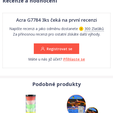
Recenze a hodnocení
Míče, míčky, balony, balonky a další kulaté a kutálející se věci
provázejí celý náš život. Jsou to hračky, se kterými se dá dosyta
Acra G7784 3ks
čeká na první recenzi
vyhrát či jen zkrátit čas při dlouhé chvíli.
Napište recenzi a jako odměnu dostanete
300 Zlaťáků
Za přínosnou recenzi pro ostatní získáte další výhody.
Tyto tenisové míčky nemají dostatečnou kvalitu na tenis - mají
půlené jádro a nejsou vakuované. Hodí se jako univerzální míčky
Registrovat se
na hraní dětí, pro psy apod.
Máte u nás již účet?
Přihlaste se
Cena je uvedena za 1 balení - sadu hračky
Podobné produkty