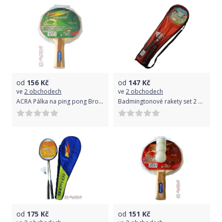
od
156
Kč
od
147
Kč
ve
2 obchodech
ve
2 obchodech
ACRA Pálka na ping pong Brother Victory G317-85E 3-star rekreační stolní tenis
Badmingtonové rakety set 2 pálky s košíčkem 4 barvy v přenosném vaku
od
175
Kč
od
151
Kč