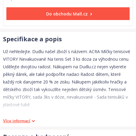
Do obchodu
Mall.cz
Specifikace a popis
Už nehledejte. Dudlu našel zboží s názvem: ACRA Míčky tenisové
VITORY Nevakuované Na tenis Set 3 ks doza za výhodnou cenu.
Udělejte dvojitou radost. Nákupem na Dudlu.cz nejen vyberete
pěkný dárek, ale také podpoříte nadaci Radost dětem, které
každý rok darujeme 20 % ze zisku. Nákupem jakékoliv hračky a
dětského zboží tak vykouzlíte nejeden dětský úsměv. Tenisové
míčky VITORY, sada 3ks v dóze, nevakuované - Sada tenisáků v
plastové tubě
Tyto tenisové míčky nemají dostatečnou kvalitu na tenis - mají
Více informací
půlené jádro a nejsou vakuované. Hodí se jako univerzální míčky
na haraní dětí, pro psy apod.