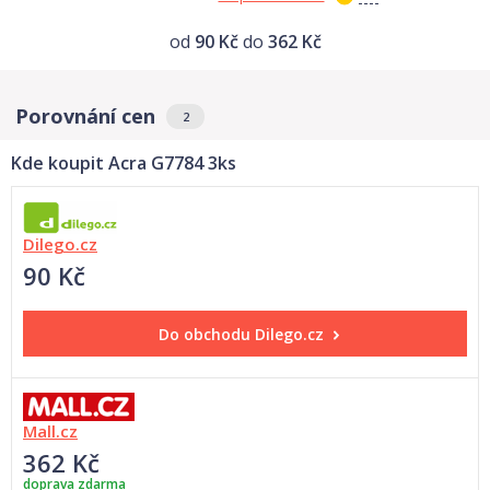
od
90 Kč
do
362 Kč
Porovnání cen
2
Kde koupit Acra G7784 3ks
Dilego.cz
90 Kč
Do obchodu
Dilego.cz
Mall.cz
362 Kč
doprava zdarma