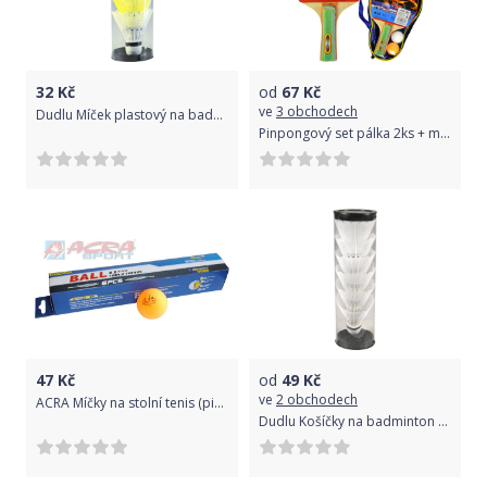
32
Kč
od
67
Kč
ve
3 obchodech
Dudlu Míček plastový na badminton bílý + barevný košíček set 6ks v tubě
Pinpongový set pálka 2ks + míček 2ks s pouzdrem na stolní tenis
47
Kč
od
49
Kč
ve
2 obchodech
ACRA Míčky na stolní tenis (ping pong) 40 mm oranžové
Dudlu Košíčky na badminton set 6ks bílé 7,5cm v plastové tubě