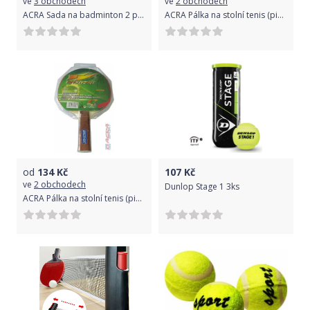
ve
3 obchodech
ve
2 obchodech
ACRA Sada na badminton 2 pálky
ACRA Pálka na stolní tenis (ping pong)
od
134
Kč
107
Kč
ve
2 obchodech
Dunlop Stage 1 3ks
ACRA Pálka na stolní tenis (ping pong) Brother