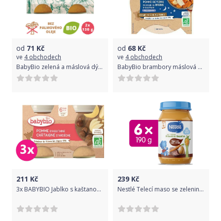
od
71
Kč
od
68
Kč
ve
4 obchodech
ve
4 obchodech
BabyBio zelená a máslová dýně z naší vlastní ekofarmy 2x130g
BabyBio brambory máslová dýně ovčí sýr 230g
211
Kč
239
Kč
3x BABYBIO Jablko s kaštanovým pyré 2x130 g – ovocný příkrm
Nestlé Telecí maso se zeleninou 6x 190g