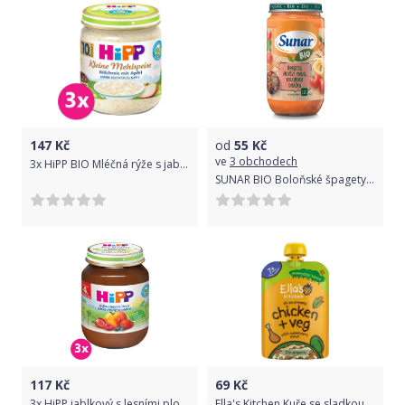
147
Kč
od
55
Kč
ve
3 obchodech
3x HiPP BIO Mléčná rýže s jablky od uk. 9. měsíce, 200 g
SUNAR BIO Boloňské špagety 235 g
117
Kč
69
Kč
3x HiPP jablkový s lesními plody (125 g) - ovocný příkrm
Ella's Kitchen Kuře se sladkou kukuřičnou kaší kapsička 130 g