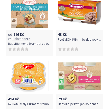
od
116
Kč
43
Kč
ve
3 obchodech
PLASMON Příkrm bezlepkový zeleninový s fazolemi a mrkví 8m+ 2 x 80 g
BabyBio menu brambory s treskou 2x200g
414
Kč
79
Kč
6x HAMI Malý Gurmán: Krémové rizoto s mrkví a hráškem (230 g)
BabyBio příkrm jablko banán 2x130g