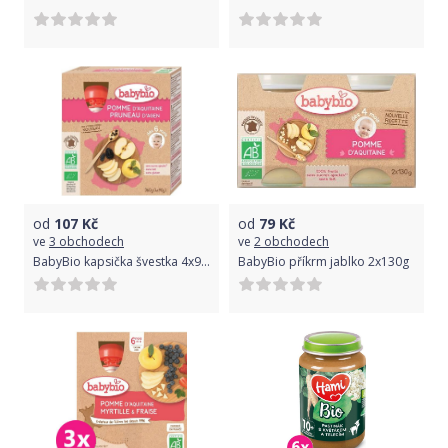
od
107
Kč
od
79
Kč
ve
3 obchodech
ve
2 obchodech
BabyBio kapsička švestka 4x90g
BabyBio příkrm jablko 2x130g