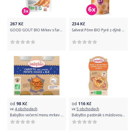
267
Kč
234
Kč
GOOD GOUT BIO Mrkev s farmářským kuřátkem 3x190 g
Salvest Põnn BIO Pyré z dýně brambor a manga 6 x 110 g
od
98
Kč
od
116
Kč
ve
4 obchodech
ve
5 obchodech
BabyBio večerní menu mrkev se sladkými brambory a pšenicí 2x200g
BabyBio pastinák s máslovou dýní, kachnou a polentou 2x200g