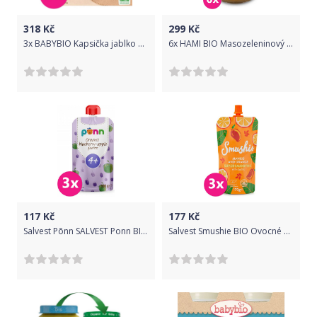
318
Kč
299
Kč
3x BABYBIO Kapsička jablko borůvky jahody - ovocný příkrm (4x90 g)
6x HAMI BIO Masozeleninový příkrm Pastinák s květákem a telecím 190 g, 10+
117
Kč
177
Kč
Salvest Põnn SALVEST Ponn BIO Jablko s borůvkami 3 x 100 g
Salvest Smushie BIO Ovocné smoothie s mangem, pomerančem a datlemi 3 x 170 g