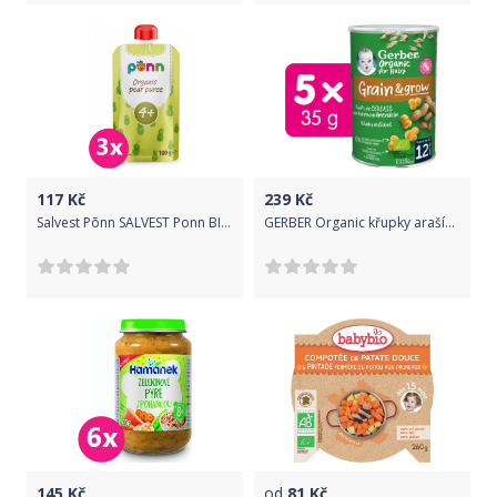
117
Kč
239
Kč
Salvest Põnn SALVEST Ponn BIO Hruška 100% 3 x 100 g
GERBER Organic křupky arašídové 5x 35 g​
145
Kč
od
81
Kč