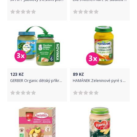
123
Kč
89
Kč
GERBER Organic dětský příkrm brokolice s hráškem a krutím masem​ ​3 x 190 g​
HAMÁNEK Zeleninové pyré s červenou čočkou a ovesnými vločkami 3 × 230 g