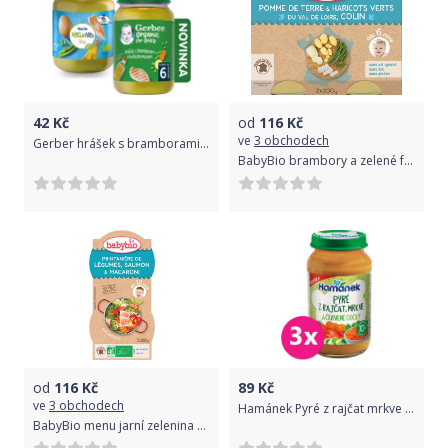
42
Kč
od
116
Kč
ve
3 obchodech
Gerber hrášek s bramborami a kuřecím masem 190 g
BabyBio brambory a zelené fazolky s aljašskou treskou 2x200g
od
116
Kč
89
Kč
ve
3 obchodech
Hamánek Pyré z rajčat mrkve a červené čočky 3 x 230g
BabyBio menu jarní zelenina s lososem a makarony 2x200g