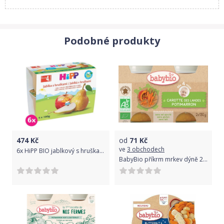
Podobné produkty
474
Kč
od
71
Kč
ve
3 obchodech
6x HiPP BIO jablkový s hruškami (4x100 g) - ovocný příkrm
BabyBio příkrm mrkev dýně 2x130g