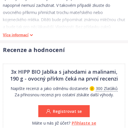
napoprvé nemusí zachutnat. V takovém případě zkuste do
ovocného příkrmu přimíchat trochu mateřského nebo
kojeneckého mléka. Dítěti bude připomínat známou mléčnou chuť
a bude tak pro něj lákavější. Vlastnosti: Bez přídavku cukrů
(obsahuje přirozeně se vyskytující cukry) Velmi jemné Bez
Více informací
přídavku/ cukrů, aromat, barviv, konzervačních látek a
zahušťovadel – proto zamíchejte. Bez mléčné složky Změkčuje
Recenze a hodnocení
stolici S nízkým obsahem alergenních složek v BIO kvalitě Vhodné
od 4. ukončeného měsíce Složení: Ovoce*99% (jablka* 77 %,
jahody* 10 %, banány,maliny 4 %) Mrkvová šťáva* z koncentrátu
3x HIPP BIO Jablka s jahodami a malinami,
*z ekologického zemědělství. O značce HiPP >>
190 g - ovocný přírkm
čeká na první recenzi
Napište recenzi a jako odměnu dostanete
300 Zlaťáků
Za přínosnou recenzi pro ostatní získáte další výhody.
Registrovat se
Máte u nás již účet?
Přihlaste se