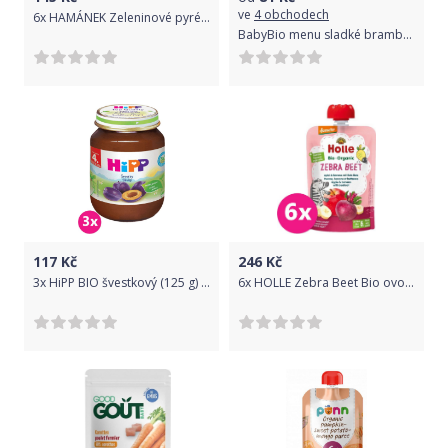
ve
4 obchodech
6x HAMÁNEK Zeleninové pyré s pohankou 190 g
BabyBio menu sladké brambory s masem z perličky a sušenými švestkami 260g
117
Kč
246
Kč
3x HiPP BIO švestkový (125 g) - ovocný příkrm
6x HOLLE Zebra Beet Bio ovocné pyré jablko, banán a červená řepa, 100 g (6 m+)