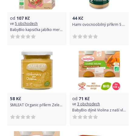
od
107
Kč
44
Kč
ve
5 obchodech
Hami ovocnoobilný příkrm S banánem a ovesnou kaší 190 g
BabyBio kapsička jablko meruňka banán 4x90g
58
Kč
od
71
Kč
ve
3 obchodech
SMILEAT Organic příkrm Zelenina s Quinoou 230 g, 6m+
BabyBio dýně Violina z naší vlastní ekofarmy 2x130 g