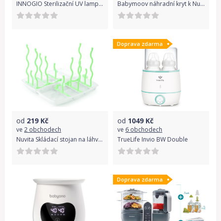
INNOGIO Sterilizační UV lampa GIOuvLight GIO-210
Babymoov náhradní kryt k Nutribaby+ EFFET ALU BROSSÉ
Doprava zdarma
od
219
Kč
od
1049
Kč
ve
2 obchodech
ve
6 obchodech
Nuvita Skládací stojan na láhve, Pastel green
TrueLife Invio BW Double
Doprava zdarma