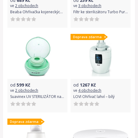
od
689
Kč
od
259
Kč
ve
2 obchodech
ve
3 obchodech
Beaba Ohřívačka kojeneckých lahví EXPRES šedá/modrá
Filtr ke sterilizátoru Turbo Pure Babymoov HEPA
Doprava zdarma
od
599
Kč
od
1267
Kč
ve
2 obchodech
ve
4 obchodech
Suavinex UV STERILIZÁTOR na dudlíky SUAVINEX UV STERILIZÁTOR na dudlíky - ZELENÝ
LOVI Ohřívač lahví – bílý
Doprava zdarma