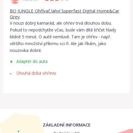
BO JUNGLE Ohřívač lahví Superfast Digital Home&Car
Grey
V nouzi dobrý kamarád, ale ohřev trvá dlouhou dobu.
Pokud to nepodchytíte včas, bude vám dítě křičet hlady
klidně 5 minut. O autě nemluvě. Tam je ohřev - např.
většího množství příkrmu sci-fi. Ale jak říkám, jako
nouzovka dobré.
Adaptér do auta
Dlouhá doba ohřevu
ZÁKLADNÍ INFORMACE