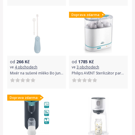
Doprava zdarma
od
266
Kč
od
1785
Kč
ve
4 obchodech
ve
3 obchodech
Mixér na sušené mléko Bo Jungle B-Powder Mixer Blue 2021
Philips AVENT Sterilizátor parní elektrický 3 v 1
Doprava zdarma