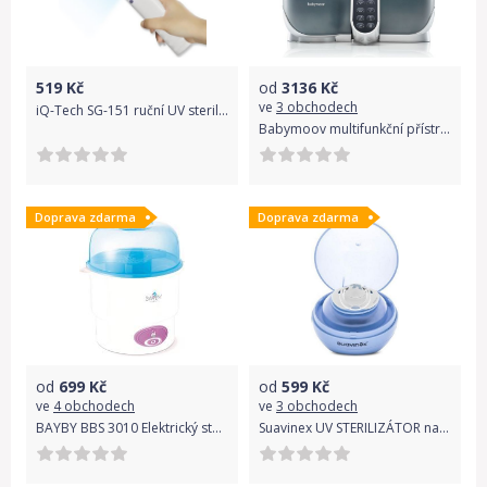
519
Kč
od
3136
Kč
ve
3 obchodech
iQ-Tech SG-151 ruční UV sterilizér
Babymoov multifunkční přístroj Nutribaby+ Industrial Grey
Doprava zdarma
Doprava zdarma
od
699
Kč
od
599
Kč
ve
4 obchodech
ve
3 obchodech
BAYBY BBS 3010 Elektrický sterilizátor
Suavinex UV STERILIZÁTOR na dudlíky SUAVINEX UV STERILIZÁTOR na dudlíky - MODRÝ