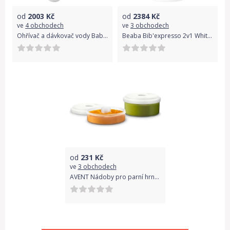
od
2003
Kč
od
2384
Kč
ve
4 obchodech
ve
3 obchodech
Ohřívač a dávkovač vody Babymoov Milky Now
Beaba Bib'expresso 2v1 White Grey
od
231
Kč
ve
3 obchodech
AVENT Nádoby pro parní hrnec s mixérem 4 v 1 SCF875