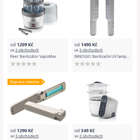
od
1209
Kč
od
1490
Kč
ve
2 obchodech
ve
3 obchodech
Reer Sterilizátor VapoMax
INNOGIO Sterilizační UV lampa GIOuvLight GIO-200
Doprava zdarma
od
1290
Kč
od
349
Kč
ve
3 obchodech
ve
2 obchodech