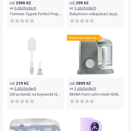
od
3990
Kč
od
399
Kč
ve
6 obchodech
ve
3 obchodech
Tommee Tippee Perfect Prep White přístroj na přípravu kojeneckého mléka
Babymoov odkapávací stojánek COMPACT
Doprava zdarma
od
219
Kč
od
3899
Kč
ve
3 obchodech
ve
3 obchodech
Difrax Kartáč na kojenecké láhve, 2v1 Deluxe
BEABA Parní vařič+mixér BABYCOOK SOLO, šedá