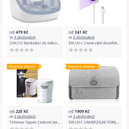
od
479
Kč
od
241
Kč
ve
3 obchodech
ve
2 obchodech
CHICCO Sterilizátor do mikrovlnné trouby
59S UV-C Univerzální dezinfekční lampa miniSUN2 Lightning
Doprava zdarma
Doprava zdarma
od
225
Kč
od
1909
Kč
ve
3 obchodech
ve
3 obchodech
Tommee Tippee Cestovní sterilizátor na kojeneckou láhev C2N
59S UV-C UNIVERZÁLNÍ STERILIZAČNÍ TAŠKA P18