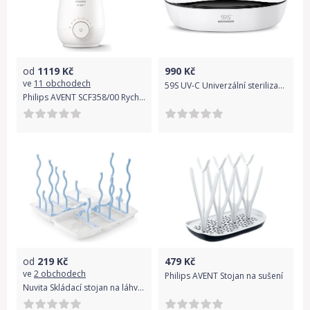
od
1119
Kč
990
Kč
ve
11 obchodech
59S UV-C Univerzální sterilizační box S1
Philips AVENT SCF358/00 Rychlý ohřívač lahví
od
219
Kč
479
Kč
ve
2 obchodech
Philips AVENT Stojan na sušení
Nuvita Skládací stojan na láhve, Pastel blue