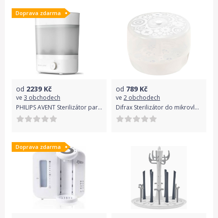
Doprava zdarma
od
2239
Kč
od
789
Kč
ve
3 obchodech
ve
2 obchodech
PHILIPS AVENT Sterilizátor parní elektrický Premium
Difrax Sterilizátor do mikrovlné trouby
Doprava zdarma