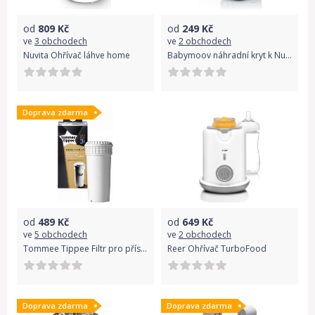
od
809
Kč
od
249
Kč
ve
3 obchodech
ve
2 obchodech
Nuvita Ohřívač láhve home
Babymoov náhradní kryt k Nutribaby+ ARCTIC BLUE
Doprava zdarma
od
489
Kč
od
649
Kč
ve
5 obchodech
ve
2 obchodech
Tommee Tippee Filtr pro přístroj Perfect Prep
Reer Ohřívač TurboFood
Doprava zdarma
Doprava zdarma