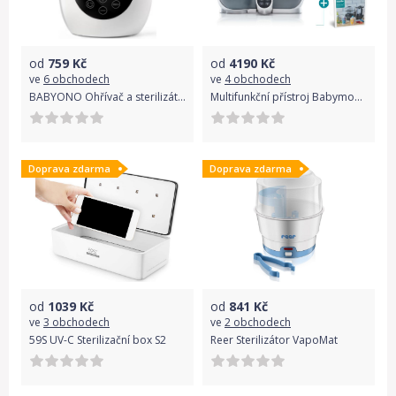
od
759
Kč
od
4190
Kč
ve
6 obchodech
ve
4 obchodech
BABYONO Ohřívač a sterilizátor digitální HONEY
Multifunkční přístroj Babymoov Nutribaby + Industrial Grey + Foodii
Doprava zdarma
Doprava zdarma
od
1039
Kč
od
841
Kč
ve
3 obchodech
ve
2 obchodech
59S UV-C Sterilizační box S2
Reer Sterilizátor VapoMat