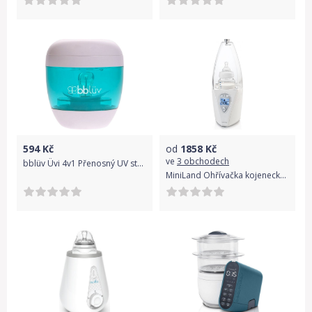
594
Kč
od
1858
Kč
ve
3 obchodech
bblüv Üvi 4v1 Přenosný UV sterilizátor
MiniLand Ohřívačka kojeneckých lahví Warmy Advanced Silver