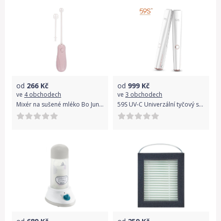
od
266
Kč
od
999
Kč
ve
4 obchodech
ve
3 obchodech
Mixér na sušené mléko Bo Jungle B-Powder Mixer Pink 2021
59S UV-C Univerzální tyčový sterilizátor X5