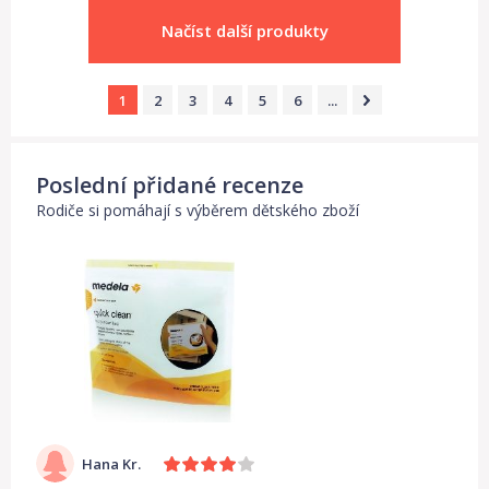
Načíst další produkty
1
2
3
4
5
6
...
Poslední přidané recenze
Rodiče si pomáhají s výběrem dětského zboží
Hana Kr.