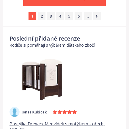
1
2
3
4
5
6
...
Poslední přidané recenze
Rodiče si pomáhají s výběrem dětského zboží
Jonas Kubicek
Postýlka Drewex Medvídek s motýlkem - ořech,