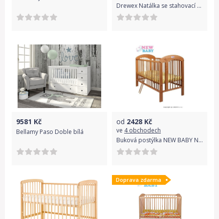
Drewex Natálka se stahovací bočnicí krémová
9581
Kč
od
2428
Kč
ve
4 obchodech
Bellamy Paso Doble bílá
Buková postýlka NEW BABY Natalie - přírodní
Doprava zdarma