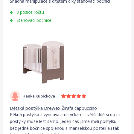
Snadná manipulace s dítětem díky stahovací bočnici
3 pozice roštu
Stahovací bočnice
Hanka Kubickova
Dětská postýlka Drewex Žirafa cappuccino
Pěkná postýlka s vyndavacimi tyčkami - větší dítě si do i z
postýlky může lézt samo. Jeden čas jsme měli postýlku
bez jedné bočnice spojenou s manželskou postelí a i tak