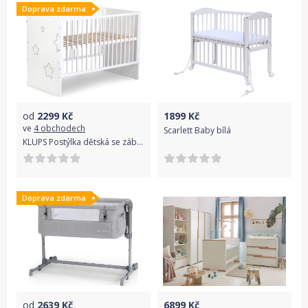
Doprava zdarma
od
2299
Kč
1899
Kč
ve
4 obchodech
Scarlett Baby bílá
KLUPS Postýlka dětská se zábranou Tino bílá 120x60 cm
Doprava zdarma
od
2639
Kč
6899
Kč