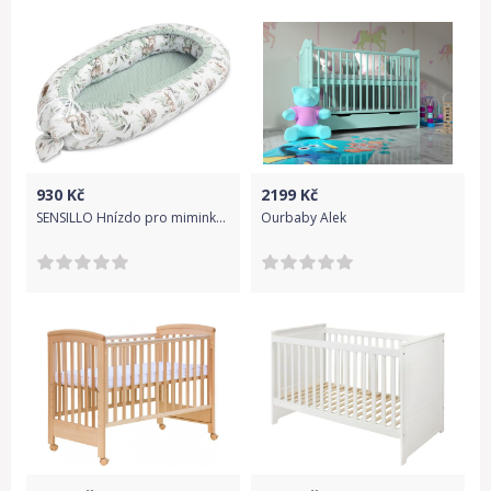
930
Kč
2199
Kč
SENSILLO Hnízdo pro miminko waffle FOREST ADVENTURE 80x45 cm
Ourbaby Alek