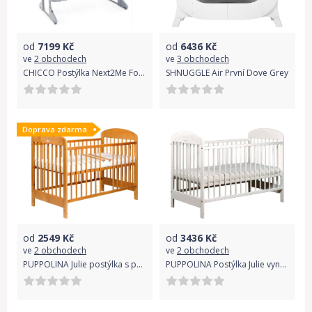
od
7199
Kč
od
6436
Kč
ve
2 obchodech
ve
3 obchodech
CHICCO Postýlka Next2Me Forever -Acquarelle
SHNUGGLE Air První Dove Grey
Doprava zdarma
od
2549
Kč
od
3436
Kč
ve
2 obchodech
ve
2 obchodech
PUPPOLINA Julie postýlka s pevnou bočnicí Borovice
PUPPOLINA Postýlka Julie vyndavací příčky, transparentní bílá