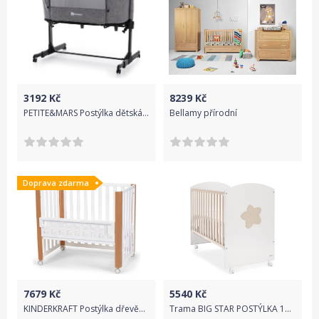
3192
Kč
8239
Kč
PETITE&MARS Postýlka dětská polohovatelná Nextie 2v1
Bellamy přírodní
Doprava zdarma
7679
Kč
5540
Kč
KINDERKRAFT Postýlka dřevěná Koya s funkcí ohrádky včetně matrací White
Trama BIG STAR POSTÝLKA 120X60 cm, white-earth