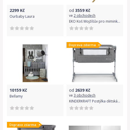
2299
Kč
od
3559
Kč
ve
2 obchodech
Ourbaby Laura
EKO Koš Mojžíšův pro miminko Natural se stojanem matrace + příslušenství Roe-Deer
Doprava zdarma
10159
Kč
od
2639
Kč
ve
3 obchodech
Bellamy
KINDERKRAFT Postýlka dětská polohovatelná Neste Up grey melange
Doprava zdarma