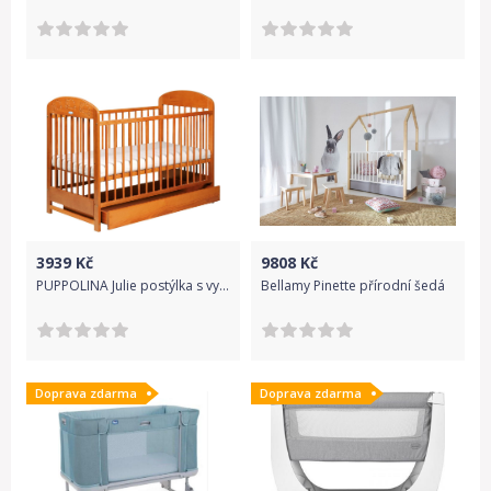
3939
Kč
9808
Kč
PUPPOLINA Julie postýlka s vyndavacími příčkami olše
Bellamy Pinette přírodní šedá
Doprava zdarma
Doprava zdarma