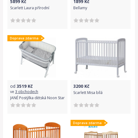
5899
Kč
1899
Kč
Scarlett Laura přírodní
Bellamy
Doprava zdarma
od
3519
Kč
3200
Kč
ve
3 obchodech
Scarlett Misa bílá
JANÉ Postýlka dětská Noon Star
Doprava zdarma