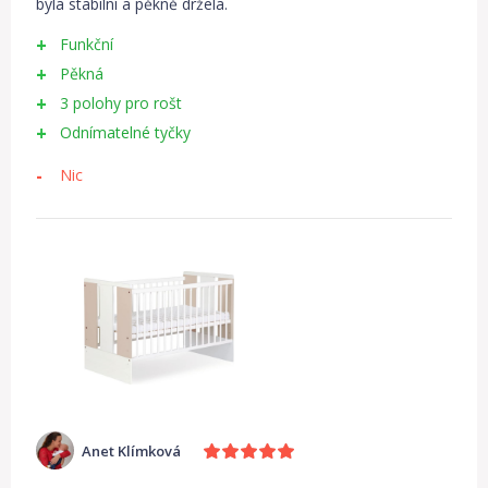
byla stabilní a pěkně držela.
Funkční
Pěkná
3 polohy pro rošt
Odnímatelné tyčky
Nic
Anet Klímková