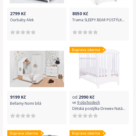
2799
Kč
8050
Kč
Ourbaby Alek
Trama SLEEPY BEAR POSTÝLKA 120X60, white
Doprava zdarma
9199
Kč
od
2990
Kč
ve
9 obchodech
Bellamy Nomi bílá
Dětská postýlka Drewex Natálka se stahovací bočnicí bílá
Doprava zdarma
Doprava zdarma