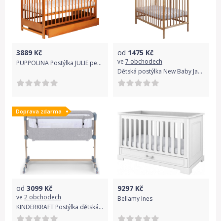
3889
Kč
od
1475
Kč
ve
7 obchodech
PUPPOLINA Postýlka JULIE pevná bočnice olše
Dětská postýlka New Baby Jacob - přírodní
Doprava zdarma
od
3099
Kč
9297
Kč
ve
2 obchodech
Bellamy Ines
KINDERKRAFT Postýlka dětská polohovatelná Neste Air Grey Wood