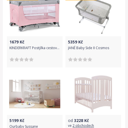
1679
Kč
5359
Kč
KINDERKRAFT Postýlka cestovní Leody Pink
JANÉ Baby Side II Cosmos
5199
Kč
od
3228
Kč
ve
2 obchodech
Ourbaby Sussane