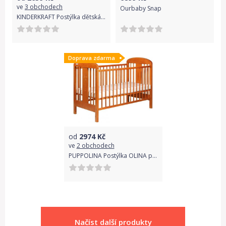
ve
3 obchodech
Ourbaby Snap
KINDERKRAFT Postýlka dětská polohovatelná Neste Up grey light melange
Doprava zdarma
od
2974
Kč
ve
2 obchodech
PUPPOLINA Postýlka OLINA pevná bočnice olše
Načíst další produkty