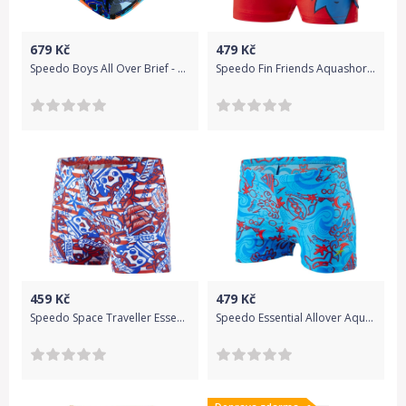
679
Kč
479
Kč
Speedo Boys All Over Brief - black/amparo blue/fluo orange 128
Speedo Fin Friends Aquashort - red/blue 74-80
459
Kč
479
Kč
Speedo Space Traveller Essential Allover Aquashort - risk red/beautiful blue/white 116
Speedo Essential Allover Aquashort - neon blue/risk red/blue 110