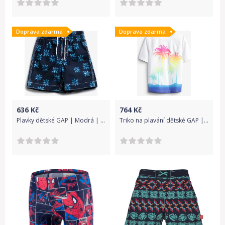
Doprava zdarma
Doprava zdarma
636
Kč
764
Kč
Plavky dětské GAP | Modrá | Chlapecké | 5 let
Triko na plavání dětské GAP | Bílá | Chlapecké | 12-18 měsíců