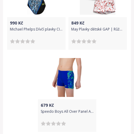
990
Kč
849
Kč
Michael Phelps Dívčí plavky CITY LADY RACING BACK FR30 (152 cm)
May Plavky dětské GAP | Růžová | Dívčí | 12-18 měsíců
679
Kč
Speedo Boys All Over Panel Aquashort - ultrasonic/fake green 164