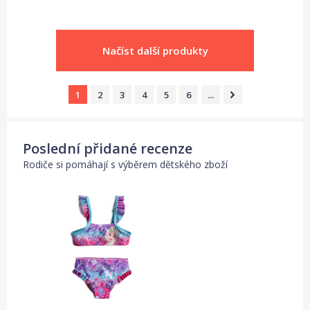
Načíst další produkty
1
2
3
4
5
6
...
Poslední přidané recenze
Rodiče si pomáhají s výběrem dětského zboží