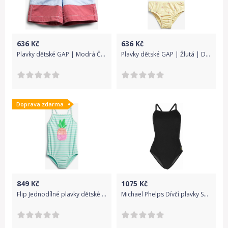
636
Kč
636
Kč
Plavky dětské GAP | Modrá Červená | Chlapecké | 2 roky
Plavky dětské GAP | Žlutá | Dívčí | 3 roky
Doprava zdarma
849
Kč
1075
Kč
Flip Jednodílné plavky dětské GAP | Zelená | Dívčí | M
Michael Phelps Dívčí plavky SOLID LADY COMP BACK černá DE24 (128 cm)