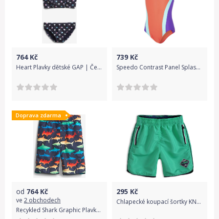
764
Kč
739
Kč
Heart Plavky dětské GAP | Černá | Dívčí | M
Speedo Contrast Panel Splashback - watermelon/spearmint/violet 128
Doprava zdarma
od
764
Kč
295
Kč
ve
2 obchodech
Chlapecké koupací šortky KNOT SO BAD DANGER zelené Velikost: 140
Recykled Shark Graphic Plavky dětské GAP | Modrá Vícebarevná | Chlapecké | XS