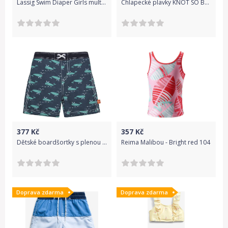
Lassig Swim Diaper Girls multidots 86-92
Chlapecké plavky KNOT SO BAD BOARD zelené Velikost: 152
377
Kč
357
Kč
Dětské boardšortky s plenou Lassig - blue whale 68-80
Reima Malibou - Bright red 104
Doprava zdarma
Doprava zdarma