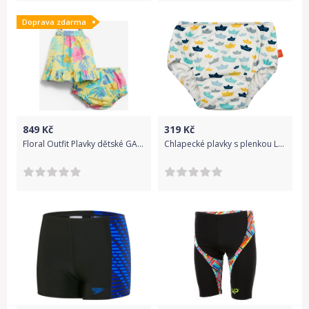
Doprava zdarma
849
Kč
319
Kč
Floral Outfit Plavky dětské GAP | Žlutá Vícebarevná | Dívčí | 0-3 měsíce
Chlapecké plavky s plenkou Lassig - paper boat 56-68