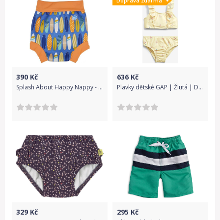
Doprava zdarma
390
Kč
636
Kč
Splash About Happy Nappy - surf M
Plavky dětské GAP | Žlutá | Dívčí | 12-18 měsíců
329
Kč
295
Kč