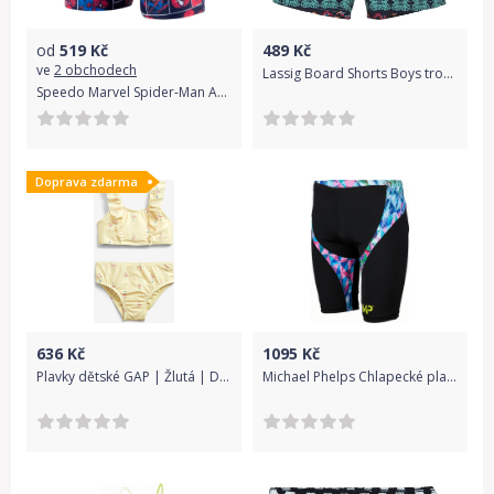
od
519
Kč
489
Kč
ve
2 obchodech
Lassig Board Shorts Boys tropical 80-86
Speedo Marvel Spider-Man Aquashort - navy/red 110
Doprava zdarma
636
Kč
1095
Kč
Plavky dětské GAP | Žlutá | Dívčí | 2 roky
Michael Phelps Chlapecké plavky CHRYSTAL JAMMER černá 8 let / 128-134 cm