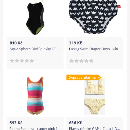
810
Kč
319
Kč
Aqua Sphere Dívčí plavky ORLA žlutá/černá 14 let / 164-170 cm
Lassig Swim Diaper Boys - viking 56-68
Doprava zdarma
593
Kč
636
Kč
Reima Sumatra - candy pink 146
Plavky dětské GAP | Žlutá | Dívčí | 18-24 měsíců