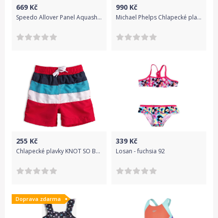
669
Kč
990
Kč
Speedo Allover Panel Aquashort - black/blue 140
Michael Phelps Chlapecké plavky SUBWAY JAMMER černá 10 let / 140-146 cm
255
Kč
339
Kč
Chlapecké plavky KNOT SO BAD COOL BOY červené Velikost: 92
Losan - fuchsia 92
Doprava zdarma