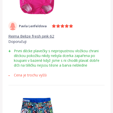
Pavla Lenfeldova
Reima Belize fresh pink 62
Doporučuji
Prvni děcke plavečky s nepropustnou vložkou chrani
děckou pokožku nikdy nebyla dcerka zapařena po
koupani v bazeně když jsme s ni chodili plavat dobře
drži na těličku nejsou těsne a barva nebledne
Cena je trochu vyšši