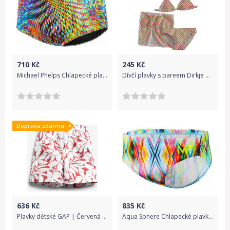
710
Kč
245
Kč
Michael Phelps Chlapecké plavky SNAKE BRIEF 10 let / 140-146 cm
Dívčí plavky s pareem Dirkje KARO bílé Velikost: 116
Doprava zdarma
636
Kč
835
Kč
Plavky dětské GAP | Červená | Chlapecké | 18-24 měsíců
Aqua Sphere Chlapecké plavky CANDY SLIP 12 let / 152-158 cm