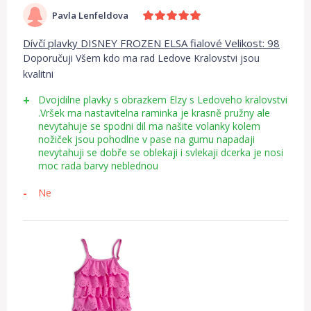
Pavla Lenfeldova
Dívčí plavky DISNEY FROZEN ELSA fialové Velikost: 98
Doporučuji Všem kdo ma rad Ledove Kralovstvi jsou
kvalitni
Dvojdilne plavky s obrazkem Elzy s Ledoveho kralovstvi
.Vršek ma nastavitelna raminka je krasně pružny ale
nevytahuje se spodni dil ma našite volanky kolem
nožiček jsou pohodlne v pase na gumu napadaji
nevytahuji se dobře se oblekaji i svlekaji dcerka je nosi
moc rada barvy neblednou
Ne