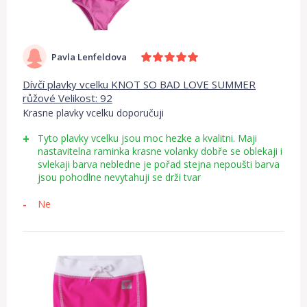
Pavla Lenfeldova
Dívčí plavky vcelku KNOT SO BAD LOVE SUMMER
růžové Velikost: 92
Krasne plavky vcelku doporučuji
Tyto plavky vcelku jsou moc hezke a kvalitni. Maji
nastavitelna raminka krasne volanky dobře se oblekaji i
svlekaji barva nebledne je pořad stejna nepoušti barva
jsou pohodlne nevytahuji se drži tvar
Ne