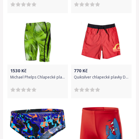
1530
Kč
770
Kč
Michael Phelps Chlapecké plavky MESA MAN JAMMER zelená 10 let / 140-146 cm
Quiksilver chlapecké plavky Dredgvlyyth15 12 let červená