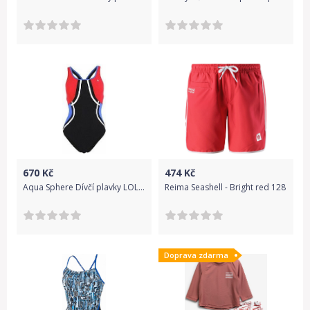
670
Kč
474
Kč
Aqua Sphere Dívčí plavky LOLLI - černo/červené červená/černá 14Y
Reima Seashell - Bright red 128
Doprava zdarma