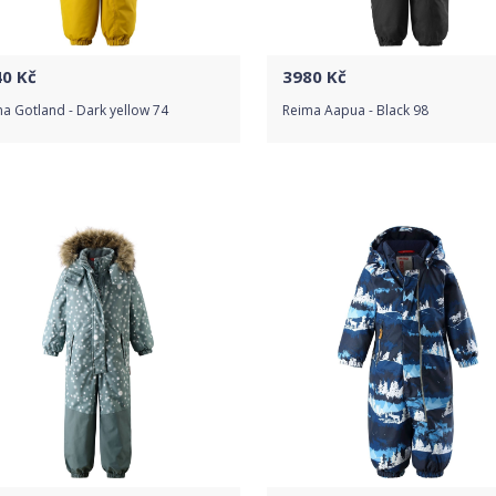
40
Kč
3980
Kč
a Gotland - Dark yellow 74
Reima Aapua - Black 98
Do obchodu
Do obchodu
Detail produktu
Detail produktu