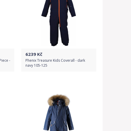
6239
Kč
Piece -
Phenix Treasure Kids Coverall - dark
navy 105-125
Do obchodu
Detail produktu