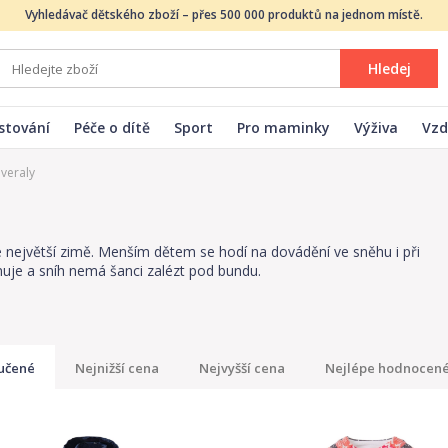
Vyhledávač dětského zboží – přes 500 000 produktů na jednom místě.
Hledej
stování
Péče o dítě
Sport
Pro maminky
Výživa
Vzd
veraly
 té největší zimě. Menším dětem se hodí na dovádění ve sněhu i při
nuje a sníh nemá šanci zalézt pod bundu.
učené
Nejnižší cena
Nejvyšší cena
Nejlépe hodnocen