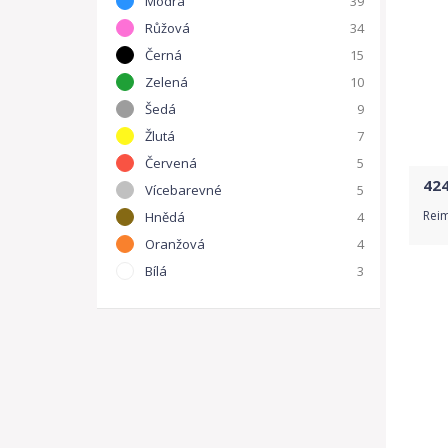
Modrá
39
Růžová
34
Černá
15
Zelená
10
Šedá
9
Žlutá
7
Červená
5
42
Vícebarevné
5
Reim
Hnědá
4
Oranžová
4
Bílá
3