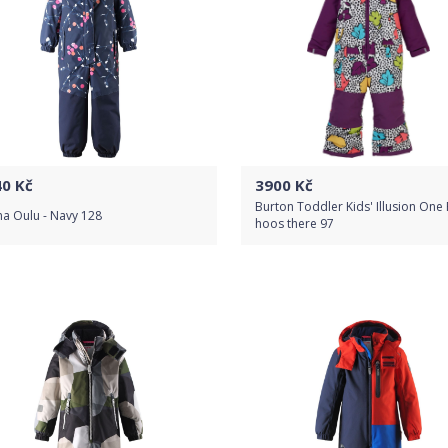
40
Kč
3900
Kč
Burton Toddler Kids' Illusion One 
a Oulu - Navy 128
hoos there 97
Do obchodu
Do obchodu
Detail produktu
Detail produktu