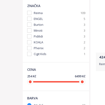
ZNAČKA
Reima
109
ENGEL
5
Burton
3
Minoti
3
Pidilidi
3
KOALA
2
Phenix
2
Cigit Kids
1
42
Reim
CENA
254 Kč
6499 Kč
BARVA