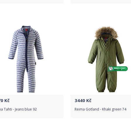
Do obchodu
Do obchodu
Detail produktu
Detail produktu
70
Kč
3440
Kč
a Tahti - Jeans blue 92
Reima Gotland - Khaki green 74
Do obchodu
Do obchodu