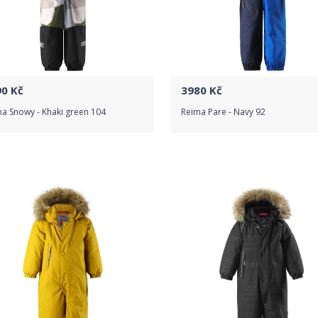
90
Kč
3980
Kč
a Snowy - Khaki green 104
Reima Pare - Navy 92
Do obchodu
Do obchodu
Detail produktu
Detail produktu