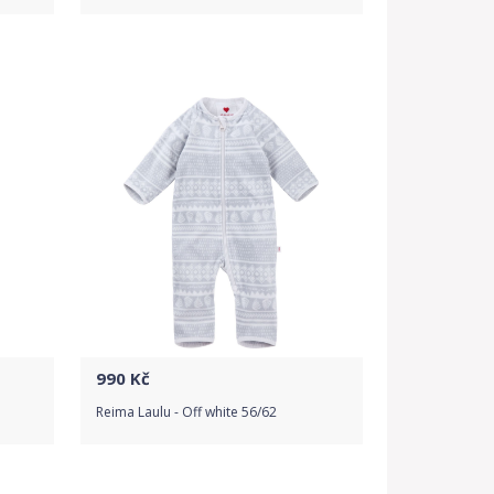
Do obchodu
Detail produktu
990
Kč
Reima Laulu - Off white 56/62
Do obchodu