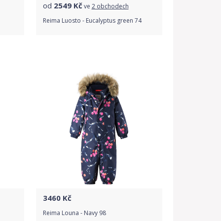
od
2549
Kč
ve
2 obchodech
Reima Luosto - Eucalyptus green 74
Porovnat ceny
3460
Kč
Reima Louna - Navy 98