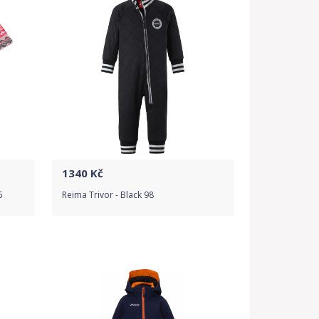
1340
Kč
6
Reima Trivor - Black 98
Do obchodu
Detail produktu