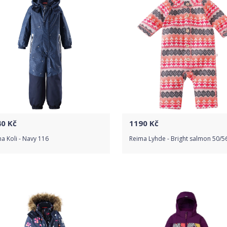
40
Kč
1190
Kč
a Koli - Navy 116
Reima Lyhde - Bright salmon 50/5
Do obchodu
Do obchodu
Detail produktu
Detail produktu