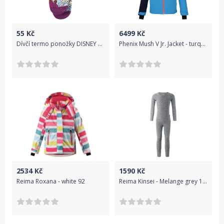
55
Kč
6499
Kč
Dívčí termo ponožky DISNEY FROZEN ELSA a ANNA modré Velikost: 23-26
Phenix Mush V Jr. Jacket - turquoise 146
2534
Kč
1590
Kč
Reima Roxana - white 92
Reima Kinsei - Melange grey 150