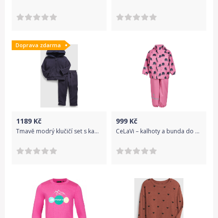
Doprava zdarma
1189
Kč
999
Kč
Tmavě modrý klučičí set s kapucí Brannan GAP - 68-80
CeLaVi – kalhoty a bunda do deště – Slon – Růžová velikost: 80