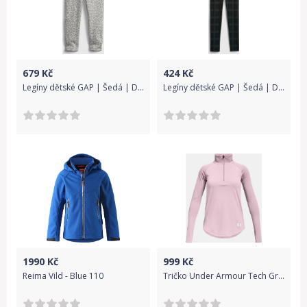
679
Kč
424
Kč
Legíny dětské GAP | Šedá | Dívčí | 12-18 měsíců
Legíny dětské GAP | Šedá | Dívčí | S
1990
Kč
999
Kč
Reima Vild - Blue 110
Tričko Under Armour Tech Graphic Half Zip - růžová - 176