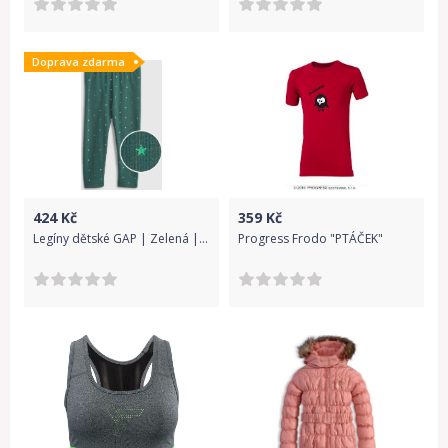
Doprava zdarma
424
Kč
359
Kč
Legíny dětské GAP | Zelená | Dívčí | 4 roky
Progress Frodo "PTÁČEK"