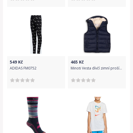
549
Kč
465
Kč
ADIDAS FM0752
Minoti Vesta dívčí zimní prošívaná, Minoti, POP 4, modrá