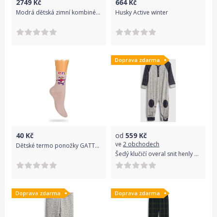
2749
Kč
664
Kč
Modrá dětská zimní kombinéza Reima Puhuri - 98
Husky Active winter
Doprava zdarma
40
Kč
od
559
Kč
ve
2 obchodech
Dětské termo ponožky GATTA vzor ENERGY růžová Velikost: 27-29
Šedý klučičí overal snit henly one-piece - 86-92
Doprava zdarma
Doprava zdarma