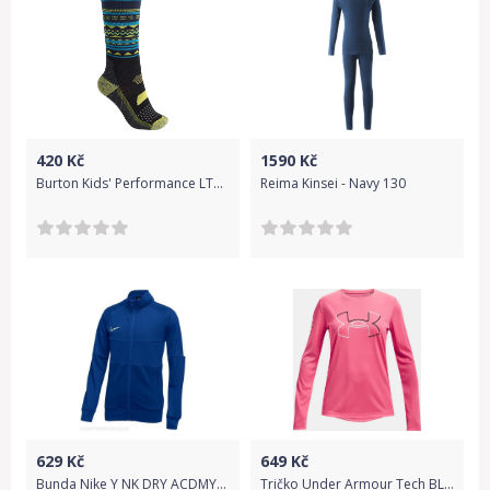
420
Kč
1590
Kč
Burton Kids' Performance LTW sock - true black 27-29
Reima Kinsei - Navy 130
629
Kč
649
Kč
Bunda Nike Y NK DRY ACDMY19 TRK JKT K aj9289-463 Velikost XS (122-128 cm)
Tričko Under Armour Tech BL LS - růžová - 122