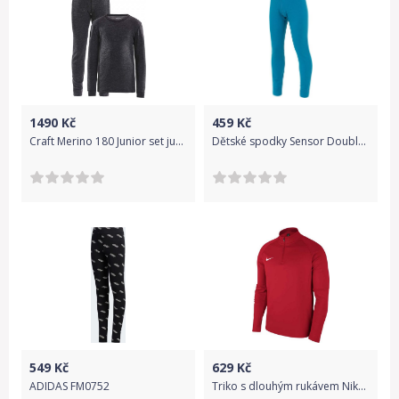
1490
Kč
459
Kč
Craft Merino 180 Junior set juniorský funkční set
Dětské spodky Sensor Double Face Merino modrá
549
Kč
629
Kč
ADIDAS FM0752
Triko s dlouhým rukávem Nike Y NK DRY ACDMY18 DRIL TOP LS 893744-657 Velikost L