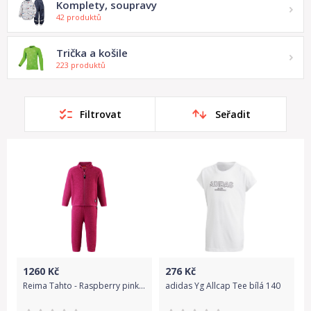
Komplety, soupravy
42 produktů
Trička a košile
223 produktů
Filtrovat
Seřadit
1260
Kč
276
Kč
Reima Tahto - Raspberry pink 86
adidas Yg Allcap Tee bílá 140