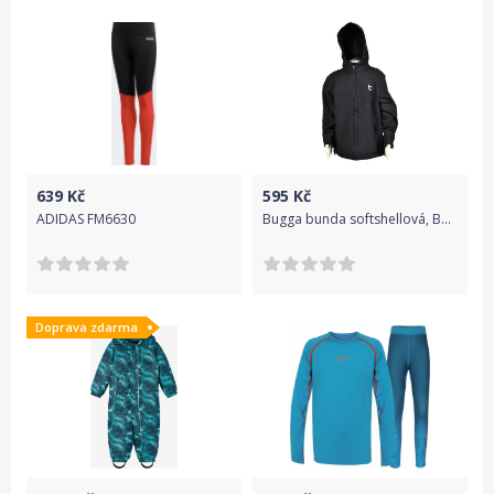
639
Kč
595
Kč
ADIDAS FM6630
Bugga bunda softshellová, Bugga, PD921, černá - 122
Doprava zdarma