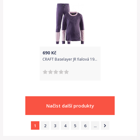
690
Kč
CRAFT Baselayer JR fialová 1905355 750701Fialová set triko spodky
Načíst další produkty
1
2
3
4
5
6
...