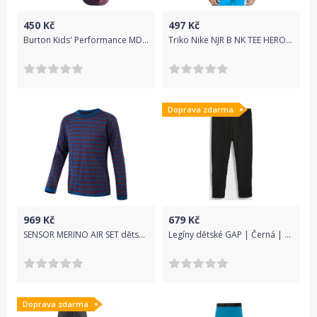
450
Kč
497
Kč
Burton Kids' Performance MDWT sock - vista 33-35
Triko Nike NJR B NK TEE HERO cd0174-100 Velikost S
Doprava zdarma
969
Kč
679
Kč
SENSOR MERINO AIR SET dětský triko dl.rukáv + spodky
Legíny dětské GAP | Černá | Dívčí | 2 roky
Doprava zdarma