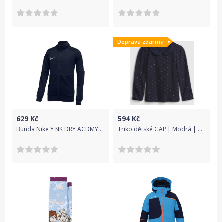
Doprava zdarma
629
Kč
594
Kč
Bunda Nike Y NK DRY ACDMY19 TRK JKT K aj9289-451 Velikost XS (122-128 cm)
Triko dětské GAP | Modrá | Dívčí | 4 roky