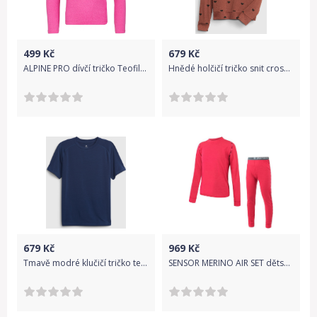
499
Kč
679
Kč
ALPINE PRO dívčí tričko Teofilo 8 116/122 růžová
Hnědé holčičí tričko snit cross back top - 98-110
679
Kč
969
Kč
Tmavě modré klučičí tričko tee GAP - 116-128
SENSOR MERINO AIR SET dětský triko dl.rukáv + spodky