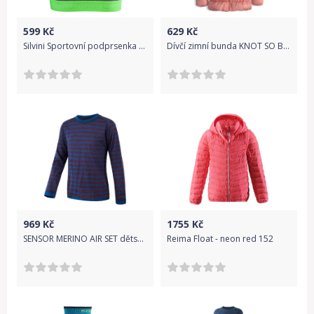
599
Kč
629
Kč
Silvini Sportovní podprsenka Arnata charcoal-green L
Dívčí zimní bunda KNOT SO BAD HEART růžová Velikost: 92
969
Kč
1755
Kč
SENSOR MERINO AIR SET dětský triko dl.rukáv + spodky
Reima Float - neon red 152