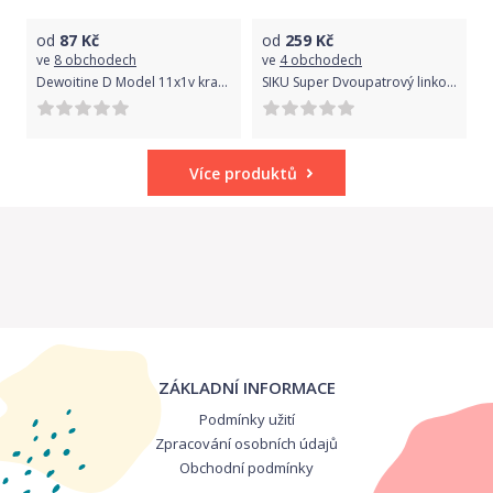
od
87
Kč
od
259
Kč
ve
8 obchodech
ve
4 obchodech
Dewoitine D Model 11x1v krabici 25x14,5x4,5cm 1:72
SIKU Super Dvoupatrový linkový autobus MAN 1:87
Více produktů
ZÁKLADNÍ INFORMACE
Podmínky užití
Zpracování osobních údajů
Obchodní podmínky