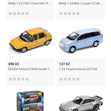
Welly 1:34 1953 Chevrolet 3100 Pick Up Červená
Welly 1:34 Mini Cooper S Cabrio Bíla
690
Kč
127
Kč
ŠKODA Felicia (1994) model 1:43
1:34 Toyota Innova 221744