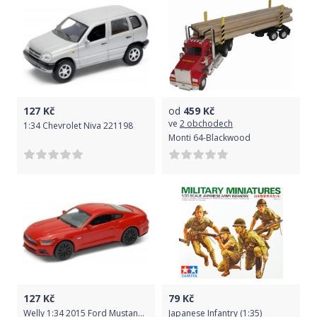
127
Kč
od
459
Kč
ve
2 obchodech
1:34 Chevrolet Niva 221198
Monti 64-Blackwood
127
Kč
79
Kč
Welly 1:34 2015 Ford Mustang GT Červená
Japanese Infantry (1:35)