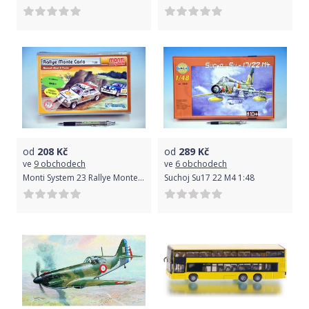
od
208
Kč
od
289
Kč
ve
9 obchodech
ve
6 obchodech
Monti System 23 Rallye Monte Carlo 1:28
Suchoj Su17 22 M4 1:48