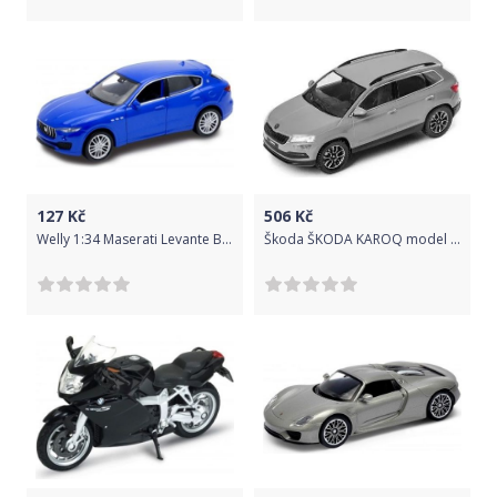
127
Kč
506
Kč
Welly 1:34 Maserati Levante Bíla
Škoda ŠKODA KAROQ model 1:43