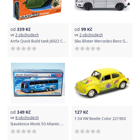
od
339
Kč
od
99
Kč
ve
2 obchodech
ve
2 obchodech
Airfix Quick Build tank J6022 Challenger Tank zelená
Siku Blister Mercedes Benz GLA 45 AMG
od
349
Kč
127
Kč
ve
8 obchodech
1:34 VW Beetle Color 221950
Stavebnice Monti 50 Atlantic Delfinarium Bus 1:48