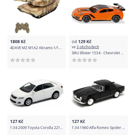
1808
Kč
od
129
Kč
ve
3 obchodech
4DAVE MZ M1A2 Abrams 1/14 - písková kamufláž
SIKU Blister 1534 - Chevrolet Corvette
127
Kč
127
Kč
1:34 2009 Toyota Corolla 221216
1:34 1960 Alfa Romeo Spider 2600 222009