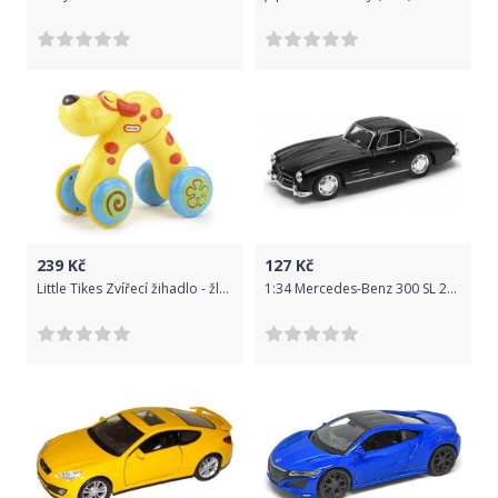
239
Kč
127
Kč
Little Tikes Zvířecí žihadlo - žlutý pejsek
1:34 Mercedes-Benz 300 SL 226080