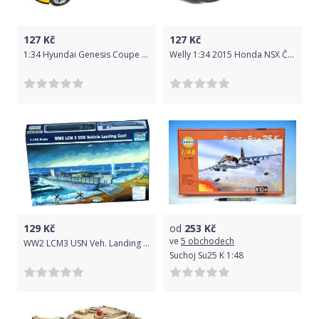
127
Kč
127
Kč
1:34 Hyundai Genesis Coupe 221353
Welly 1:34 2015 Honda NSX Červená
129
Kč
od
253
Kč
ve
5 obchodech
WW2 LCM3 USN Veh. Landing Crft Trumpeter
Suchoj Su25 K 1:48