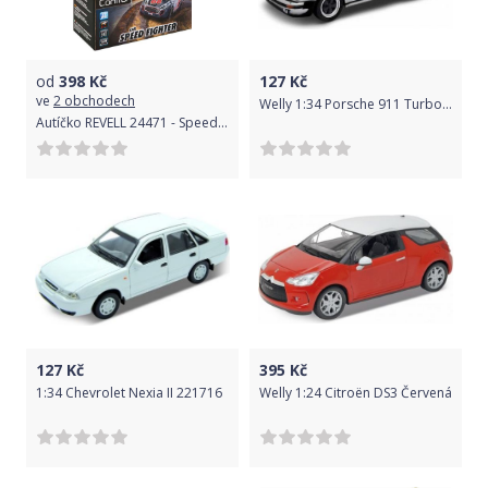
od
398
Kč
127
Kč
ve
2 obchodech
Welly 1:34 Porsche 911 Turbo 2 Červená
Autíčko REVELL 24471 - Speed Fighter
127
Kč
395
Kč
1:34 Chevrolet Nexia II 221716
Welly 1:24 Citroën DS3 Červená