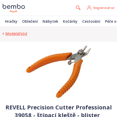
Registrovat se
Hračky
Oblečení
Nábytek
Kočárky
Cestování
Péče o
Modelářství
REVELL Precision Cutter Professional
39058 - štípací kleště - blister