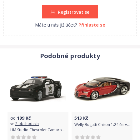
Registrovat se
Máte u nás již účet?
Přihlaste se
Podobné produkty
od
199
Kč
513
Kč
ve
2 obchodech
Welly Bugatti Chiron 1:24 červené
HM Studio Chevrolet Camaro Policie 2014