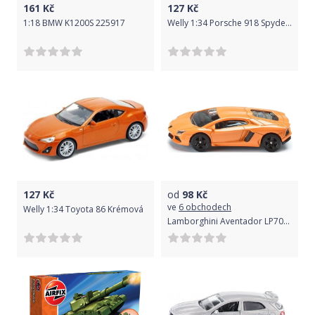
161
Kč
127
Kč
1:18 BMW K1200S 225917
Welly 1:34 Porsche 918 Spyder Bíla
127
Kč
od
98
Kč
ve
6 obchodech
Welly 1:34 Toyota 86 Krémová
Lamborghini Aventador LP700 4 1:64