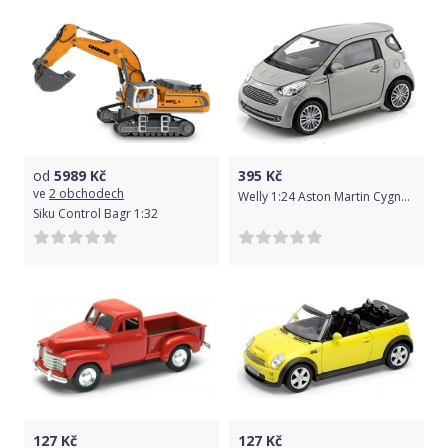
od
5989
Kč
395
Kč
ve
2 obchodech
Welly 1:24 Aston Martin Cygnet Šedá
Siku Control Bagr 1:32
127
Kč
127
Kč